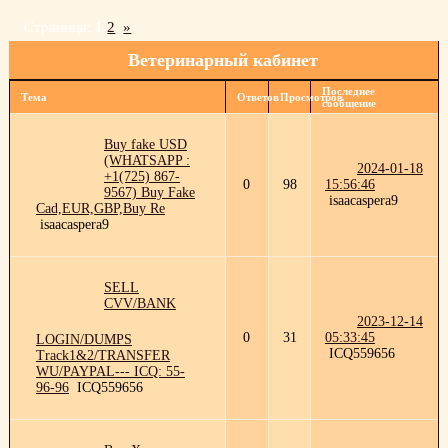
Страница:
1
2
»
Ветеринарный кабинет
Последнее
Тема
Ответов
Просмотров
сообщение
Buy fake USD
(WHATSAPP :
2024-01-18
+1(725) 867-
0
98
15:56:46
9567) Buy Fake
isaacaspera9
Cad,EUR,GBP,Buy Re
isaacaspera9
SELL
CVV/BANK
2023-12-14
0
31
05:33:45
LOGIN/DUMPS
ICQ559656
Track1&2/TRANSFER
WU/PAYPAL--- ICQ: 55-
96-96
ICQ559656