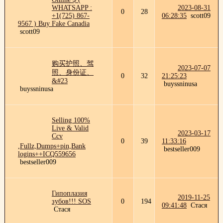
WHATSAPP :
2023-08-31
0
28
+1(725) 867-
06:28:35
scott09
9567 ) Buy Fake Canadia
scott09
购买护照、驾
2023-07-07
照、身份证、
0
32
21:25:23
&#23
buyssninusa
buyssninusa
Selling 100%
Live & Valid
2023-03-17
Ccv
0
39
11:33:16
,Fullz,Dumps+pin,Bank
bestseller009
logins++ICQ559656
bestseller009
Гипоплазия
2019-11-25
зубов!!! SOS
0
194
09:41:48
Стася
Стася