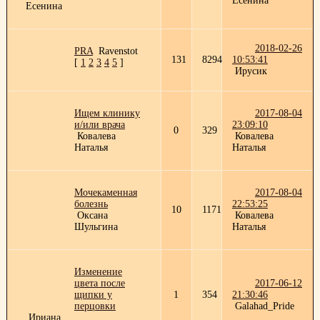
Есенина
Есенина
2018-02-26
PRA
Ravenstot
131
8294
10:53:41
[
1
2
3
4
5
]
Ирусик
Ищем клинику
2017-08-04
и/или врача
23:09:10
0
329
Ковалева
Ковалева
Наталья
Наталья
Мочекаменная
2017-08-04
болезнь
22:53:25
10
1171
Оксана
Ковалева
Шульгина
Наталья
Изменение
цвета после
2017-06-12
щипки у
1
354
21:30:46
перцовки
Galahad_Pride
Ириана