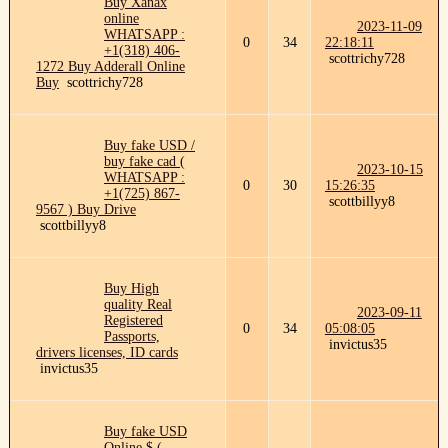
Buy Xanax
online
2023-11-09
WHATSAPP :
0
34
22:18:11
+1(318) 406-
scottrichy728
1272 Buy Adderall Online
Buy
scottrichy728
Buy fake USD /
buy fake cad (
2023-10-15
WHATSAPP :
0
30
15:26:35
+1(725) 867-
scottbillyy8
9567 ) Buy Drive
scottbillyy8
Buy High
quality Real
2023-09-11
Registered
0
34
05:08:05
Passports,
invictus35
drivers licenses, ID cards
invictus35
Buy fake USD
Online $ (