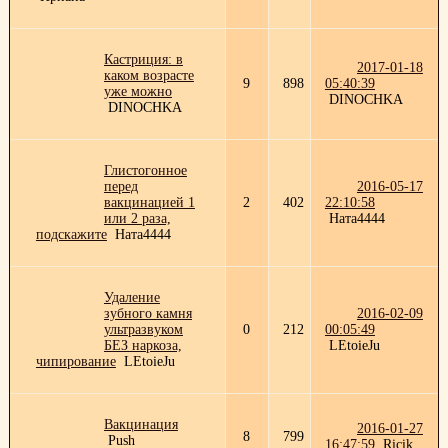
Кастриция: в
2017-01-18
каком возрасте
9
898
05:40:39
уже можно
DINOCHKA
DINOCHKA
Глистогонное
перед
2016-05-17
вакцинацией 1
2
402
22:10:58
или 2 раза,
Ната4444
подскажите
Ната4444
Удаление
зубного камня
2016-02-09
ультразвуком
0
212
00:05:49
БЕЗ наркоза,
LEtoieJu
чипирование
LEtoieJu
Вакцинация
2016-01-27
8
799
Push
16:47:59
Ricik