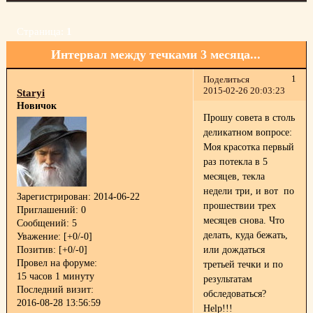
Страница:
1
Интервал между течками 3 месяца...
1
Поделиться
2015-02-26 20:03:23
Staryi
Новичок
Прошу совета в столь
деликатном вопросе:
Моя красотка первый
раз потекла в 5
месяцев, текла
недели три, и вот по
Зарегистрирован
: 2014-06-22
прошествии трех
Приглашений:
0
месяцев снова. Что
Сообщений:
5
делать, куда бежать,
Уважение:
[+0/-0]
Позитив:
[+0/-0]
или дождаться
Провел на форуме:
третьей течки и по
15 часов 1 минуту
результатам
Последний визит:
обследоваться?
2016-08-28 13:56:59
Help!!!