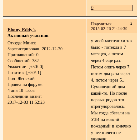
0
2
Поделиться
2015-02-26 21:44:39
Ebony Eddy's
Активный участник
у моей миттелихи так
Откуда:
Минск
было - потекла в 7
Зарегистрирован
: 2012-12-20
месяцев, а потом
Приглашений:
0
через 4 еще раз.
Сообщений:
382
Уважение:
[+50/-0]
Потом опять через 7,
Позитив:
[+50/-1]
потом два раза через
Пол:
Женский
4, потом через 5...
Провел на форуме:
Сумашедший дом
4 дня 10 часов
какой-то. Но после
Последний визит:
первых родов это
2017-12-03 11:52:23
отрегулоровалось.
Мы тогда сбегали на
УЗИ на всякий
пожарный и конечно
у нее ничего не
увидели.