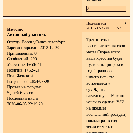
0
3
Поделиться
2015-02-27 00:35:57
Ирусик
Активный участник
Третья течка
Откуда:
Россия,Санкт-петербург
расставит все на свои
Зарегистрирован
: 2012-12-20
места.Скорее всего
Приглашений:
0
ваша красотка будет
Сообщений:
290
Уважение:
[+53/-1]
пустовать три раза в
Позитив:
[+52/-2]
год.Страшного
Пол:
Женский
ничего нет -это
Возраст:
72
[1954-07-08]
встречается у
Провел на форуме:
сук.Ждите
5 дней 6 часов
следующую...Можно
Последний визит:
конечно сделать УЗИ
2020-06-05 22:19:29
на предмет
воспаления(простуды).По
сколько раз в год
текла ее мать и