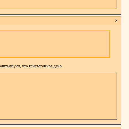
5
роштампуют, что глистогонное дано.