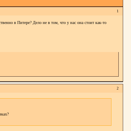
1
енно в Питере? Дело не в том, что у нас она стоит как-то
2
иках?