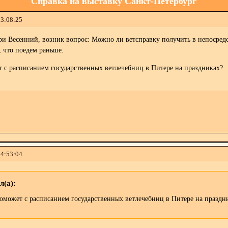
Справка на выставку Санкт-Петербург
13:08:25
и Весенний, возник вопрос: Можно ли ветсправку получить в непосредств
, что поедем раньше.
т с расписанием государственных ветлечебниц в Питере на праздниках?
14:53:04
л(а):
поможет с расписанием государственных ветлечебниц в Питере на праздн