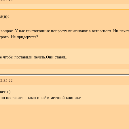
л(а):
опрос. У нас глистогонные попросту вписывают в ветпаспорт. Ни печате
трого. Не придерутся?
е чтобы поставили печать.Они ставят..
15:35:22
веты:)
жно поставить штамп и всё в местной клинике