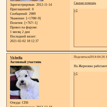
Скорая помощь
Зарегистрирован
: 2012-11-14
Приглашений:
0
+1
Сообщений:
2989
Уважение:
[+1708/-9]
Позитив:
[+767/-1]
Провел на форуме:
1 месяц 2 дня
Последний визит:
2021-02-02 18:12:37
Поделиться
2014-04-26 
Vichella
Активный участник
На Жерновке работают 
+1
Откуда:
СПб