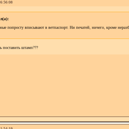
16:56:08
л(а):
нные попросту вписывают в ветпаспорт. Ни печатей, ничего, кроме нера
ь поставить штамп???
01:54:19