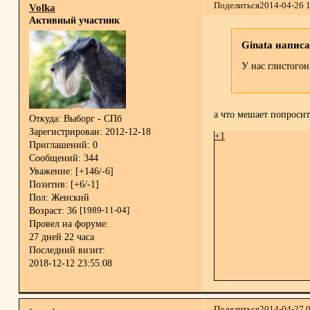
Поделиться
2014-04-26 
Volka
Активный участник
Ginata написа
У нас глистого
а что мешает попросит
Откуда:
Выборг - СПб
Зарегистрирован
: 2012-12-18
+1
Приглашений:
0
Сообщений:
344
Уважение:
[+146/-6]
Позитив:
[+6/-1]
Пол:
Женский
Возраст:
36
[1989-11-04]
Провел на форуме:
27 дней 22 часа
Последний визит:
2018-12-12 23:55:08
Поделиться
2014-04-27 