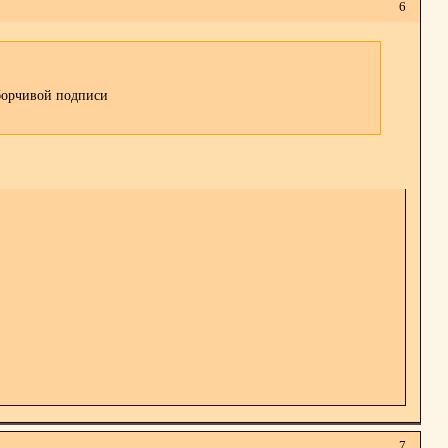
6
зборчивой подписи
7