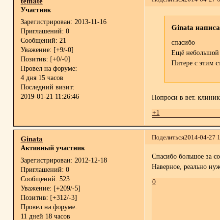
temate
Участник
Зарегистрирован
: 2013-11-16
Ginata написа
Приглашений:
0
Сообщений:
21
спасибо
Уважение:
[+9/-0]
Ещё небольшой в
Позитив:
[+0/-0]
Питере с этим с
Провел на форуме:
4 дня 15 часов
Последний визит:
2019-01-21 11:26:46
Попроси в вет. клиник
+1
Поделиться
2014-04-27 
Ginata
Активный участник
Спасибо большое за со
Зарегистрирован
: 2012-12-18
Наверное, реально ну
Приглашений:
0
Сообщений:
523
0
Уважение:
[+209/-5]
Позитив:
[+312/-3]
Провел на форуме:
11 дней 18 часов