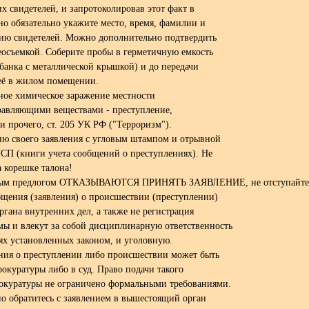
х свидетелей, и запротоколировав этот факт в
о обязательно укажите место, время, фамилии и
ию свидетелей. Можно дополнительно подтвердить
еосъемкой. Соберите пробы в герметичную емкость
банка с металлической крышкой) и до передачи
 её в жилом помещении.
ное химическое заражение местности
авляющими веществами - преступление,
и прочего, ст. 205 УК РФ ("Терроризм").
ию своего заявления с угловым штампом и отрывной
СП (книги учета сообщений о преступлениях). Не
а корешке талона!
любым предлогом ОТКАЗЫВАЮТСЯ ПРИНЯТЬ ЗАЯВЛЕНИЕ, не отступайте
бщения (заявления) о происшествии (преступлении)
гана внутренних дел, а также не регистрация
ы и влекут за собой дисциплинарную ответственность
аях установленных законом, и уголовную.
ения о преступлении либо происшествии может быть
окуратуры либо в суд. Право подачи такого
рокуратуры не ограничено формальными требованиями.
но обратитесь с заявлением в вышестоящий орган