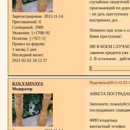
случайных свидетелей
проезжающий по доро
- не дать преступнику
Зарегистрирован
: 2012-11-14
внутренних дел.
Приглашений:
0
Сообщений:
2989
Помните при этом о со
Уважение:
[+1708/-9]
Вами преступник!
Позитив:
[+767/-1]
Провел на форуме:
НИ В КОЕМ СЛУЧАЕ 
1 месяц 2 дня
законом придется уже
Последний визит:
2. В остальном - дейс
2021-02-02 18:12:37
0
Поделиться
2012-12-25 
KOLYADNAYA
Модератор
АНКЕТА ПОСТРАДА
Заполните, пожалуйст
пострадавших граждан
ФИО владельца
контактный телефон