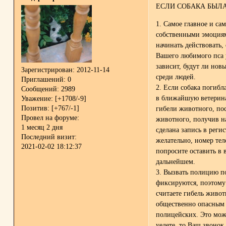
ЕСЛИ СОБАКА БЫЛ
1. Самое главное и са
собственными эмоциям
начинать действовать,
Вашего любимого пса 
зависит, будут ли нов
Зарегистрирован
: 2012-11-14
среди людей.
Приглашений:
0
2. Если собака погиб
Сообщений:
2989
в ближайшую ветерина
Уважение:
[+1708/-9]
Позитив:
[+767/-1]
гибели животного, по
Провел на форуме:
животного, получив н
1 месяц 2 дня
сделана запись в рег
Последний визит:
желательно, номер те
2021-02-02 18:12:37
попросите оставить в 
дальнейшем.
3. Вызвать полицию по
фиксируются, поэтому
считаете гибель живо
общественно опасным 
полицейских. Это мож
уедете, то Ваш звоно