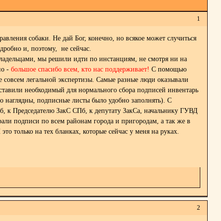
1
травления собаки. Не дай Бог, конечно, но всякое может случиться
одробно и, поэтому, не сейчас.
 владельцами, мы решили идти по инстанциям, не смотря ни на
но -
большое спасибо всем, кто нас поддерживает!
С помощью
е совсем легальной экспертизы. Самые разные люди оказывали
ставили необходимый для нормального сбора подписей инвентарь
о наглядны, подписные листы было удобно заполнять). С
, к Председателю ЗакС СПб, к депутату ЗакСа, начальнику ГУВД
ли подписи по всем районам города и пригородам, а так же в
то только на тех бланках, которые сейчас у меня на руках.
2