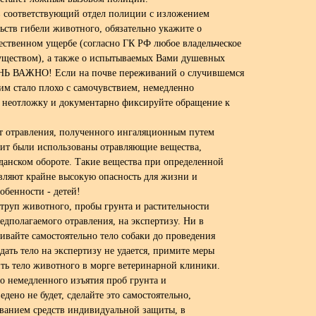
 в соответствующий отдел полиции с изложением
ьств гибели животного, обязательно укажите о
твенном ущербе (согласно ГК РФ любое владельческое
уществом), а также о испытываемых Вами душевных
НЬ ВАЖНО! Если на почве переживаний о случившемся
м стало плохо с самочувствием, немедленно
 неотложку и документарно фиксируйте обращение к
от отравления, полученного ингаляционным путем
ачит были использованы отравляющие вещества,
данском обороте. Такие вещества при определенной
вляют крайне высокую опасность для жизни и
собенности - детей!
труп животного, пробы грунта и растительности
редполагаемого отравления, на экспертизу. Ни в
нивайте самостоятельно тело собаки до проведения
дать тело на экспертизу не удается, примите меры
ить тело животного в морге ветеринарной клиники.
о немедленного изъятия проб грунта и
дено не будет, сделайте это самостоятельно,
ованием средств индивидуальной защиты, в