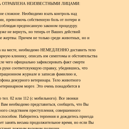
А ОТРАВЛЕНА НЕИЗВЕСТНЫМИ ЛИЦАМИ:
мое сложное. Необходимо взать контроль над
и, превозмочь собственную боль от потери и
 соблюдая предписанную законом процедуру.
уже не вернуть, но теперь от Ваших действий
ые жертвы. Причем не только среди животных, но и
ла на месте, необходимо НЕМЕДЛЕННО доставить тело
рную клинику, описать им симптомы и обстоятельства
сле чего официально зафиксировать факт смерти
а руки соответсвующую справку, убедившись, что
истрационном журнале и записав фамилию и,
лефона дежурного ветеринара. Тело животного
ветеринарном морге. Это очень понадобится в
 тел. 02 или 112 (с мобильного). Все звонки
 Вам необходимо представиться, сообщить, что Вы
тного следствием преступления, совершенного
способом. Наберитесь терпения и дождитесь приезда
ет занять весьма продолжительное время, но если Вы
к станет ложным вызовом полиции.