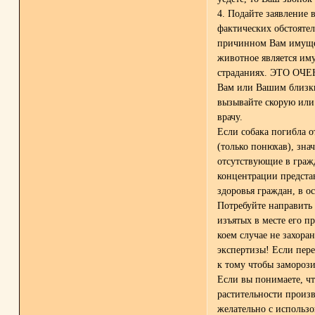
4. Подайте заявление
фактических обстоятел
причинном Вам имущес
животное является им
страданиях. ЭТО ОЧЕ
Вам или Вашим близки
вызывайте скорую или
врачу.
Если собака погибла 
(только понюхав), зн
отсутствующие в граж
концентрации предста
здоровья граждан, в о
Потребуйте направить 
изъятых в месте его п
коем случае не захора
экспертизы! Если пере
к тому чтобы замороз
Если вы понимаете, чт
растительности произве
желательно с использ