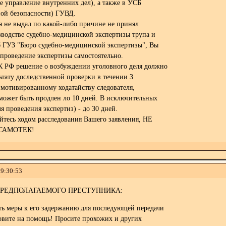
е управление внутренних дел), а также в УСБ
ной безопасности) ГУВД.
я не выдал по какой-либо причине не принял
зводстве судебно-медицинской экспертизы трупа и
б ГУЗ "Бюро судебно-медицинской экспертизы", Вы
проведение экспертизы самостоятельно.
ПК РФ решение о возбуждении уголовного деля должно
ьтату доследственной проверки в течении 3
 мотивированному ходатайству следователя,
 может быть продлен ло 10 дней. В исключительных
я проведения экспертиз) - до 30 дней.
йтесь ходом расследования Вашего заявления, НЕ
САМОТЕК!
19:30:53
ПРЕДПОЛАГАЕМОГО ПРЕСТУПНИКА:
ять меры к его задержанию для последующей передачи
овите на помощь! Просите прохожих и других