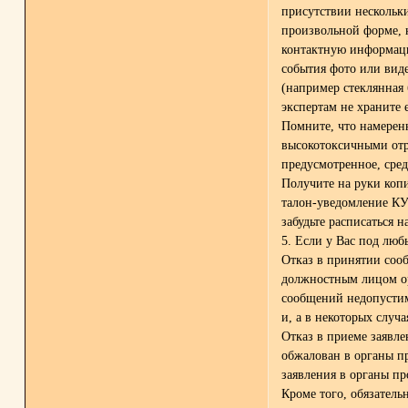
присутствии нескольки
произвольной форме, н
контактную информац
события фото или вид
(например стеклянная 
экспертам не храните
Помните, что намерен
высокотоксичными отр
предусмотренное, сред
Получите на руки коп
талон-уведомление КУ
забудьте расписаться н
5. Если у Вас под 
Отказ в принятии соо
должностным лицом ор
сообщений недопустим
и, а в некоторых случ
Отказ в приеме заявл
обжалован в органы пр
заявления в органы п
Кроме того, обязатель