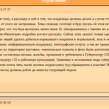
Отравления.
03:37:37
ю тему, я расскажу в ней о том, что владельцы должны делать в случае о
 от этого не застрахован. Тема сложная, поэтому я буду писать об этом п
крет, что эта беда коснулась лично меня. И, объединившись с такими же
я обязательно подробно все-все расскажу. Сейчас хочу сказать только од
х людей удалось добиться нормального вскрытия и нормальной, хоть и н
ации, информационную поддержку, типографские услуги, а так же предо
о на территории выставки, тематические плакаты и фото были достаточн
 составлены письма, жалобы, прошения и требования к Губернатору СПб
рокурору СП и районным прокурорам. Знакомые и незнакомые люди собира
делю почти пять тысяч человек подписались под обращением к властям! И э
листы должны дойти до меня на следующей неделе.
19:30:18