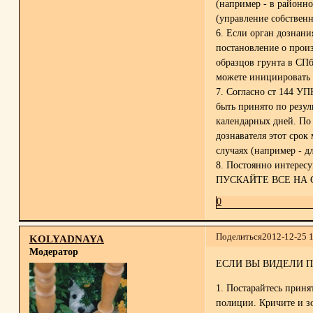
(например - в районно
(управление собствен
6. Если орган дознани
постановление о прои
образцов грунта в СП
можете инициировать 
7. Согласно ст 144 У
быть принято по резул
календарных дней. По
дознавателя этот срок
случаях (например - дл
8. Постоянно интересу
ПУСКАЙТЕ ВСЕ НА 
0
Поделиться
2012-12-25 
KOLYADNAYA
Модератор
ЕСЛИ ВЫ ВИДЕЛИ 
1. Постарайтесь прин
полиции. Кричите и з