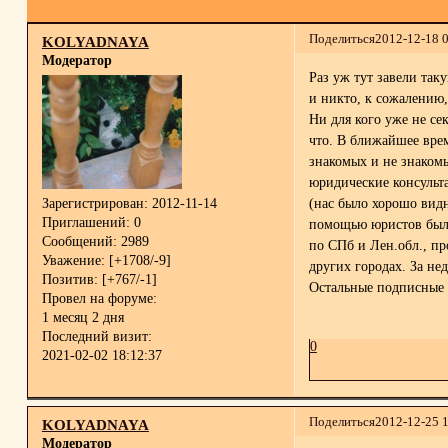
Поделиться
2012-12-18 
KOLYADNAYA
Модератор
Раз уж тут завели таку
и никто, к сожалению,
Ни для кого уже не се
что. В ближайшее врем
знакомых и не знакомы
юридические консульт
(нас было хорошо видн
Зарегистрирован
: 2012-11-14
Приглашений:
0
помощью юристов были
Сообщений:
2989
по СПб и Лен.обл., п
Уважение:
[+1708/-9]
других городах. За не
Позитив:
[+767/-1]
Остальные подписные 
Провел на форуме:
1 месяц 2 дня
Последний визит:
0
2021-02-02 18:12:37
Поделиться
2012-12-25 
KOLYADNAYA
Модератор