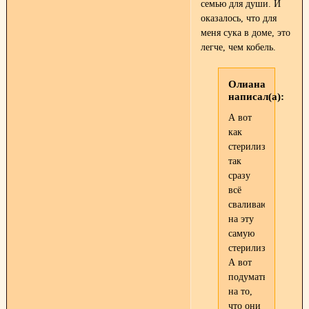
семью для души. И
оказалось, что для
меня сука в доме, это
легче, чем кобель.
Олиана
написал(а):
А вот
как
стерилизуют,
так
сразу
всё
сваливают
на эту
самую
стерилизацию.
А вот
подумать
на то,
что они