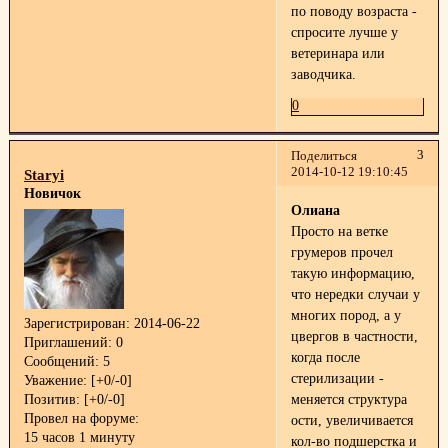
по поводу возраста -
спросите лучше у
ветеринара или
заводчика.
0
3
Поделиться
2014-10-12 19:10:45
Staryi
Новичок
Олиана
Просто на ветке
грумеров прочел
такую информацию,
что нередки случаи у
многих пород, а у
Зарегистрирован
: 2014-06-22
цвергов в частности,
Приглашений:
0
когда после
Сообщений:
5
стерилизации -
Уважение:
[+0/-0]
Позитив:
[+0/-0]
меняется структура
Провел на форуме:
ости, увеличивается
15 часов 1 минуту
кол-во подшерстка и