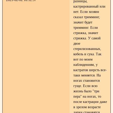
разницы,
кастрированный или
нет. Если хозяин
сказал тримминг,
значит будет
тримминг. Если
стрижка, значит
стрижка. У самой
двое
стерилизованных,
кобель и сука. Так
вот по моим
наблюдениям, у
кастратов шерсть все-
таки меняется. На
ногах становится
гуще. Если всю
жизнь было "три
пера" на ногах, то
после кастрации даже
в зрелом возрасте
лапки становятся