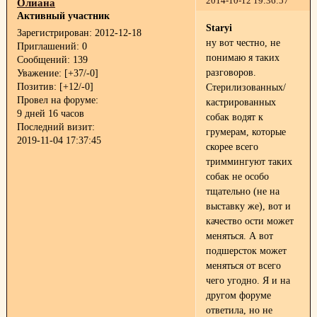
2014-10-12 19:36:57
Олиана
Активный участник
Staryi
Зарегистрирован
: 2012-12-18
ну вот честно, не
Приглашений:
0
понимаю я таких
Сообщений:
139
разговоров.
Уважение:
[+37/-0]
Позитив:
[+12/-0]
Стерилизованных/
Провел на форуме:
кастрированных
9 дней 16 часов
собак водят к
Последний визит:
грумерам, которые
2019-11-04 17:37:45
скорее всего
триммингуют таких
собак не особо
тщательно (не на
выставку же), вот и
качество ости может
меняться. А вот
подшерсток может
меняться от всего
чего угодно. Я и на
другом форуме
ответила, но не