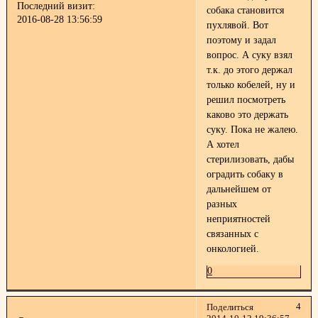
Последний визит:
собака становится
2016-08-28 13:56:59
пухлявой. Вот
поэтому и задал
вопрос. А суку взял
т.к. до этого держал
только кобелей, ну и
решил посмотреть
каково это держать
суку. Пока не жалею.
А хотел
стерилизовать, дабы
оградить собаку в
дальнейшем от
разных
неприятностей
связанных с
онкологией.
0
4
Поделиться