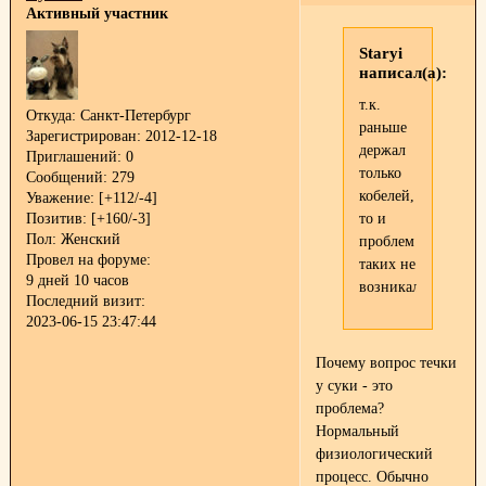
Активный участник
Staryi
написал(а):
т.к.
Откуда:
Санкт-Петербург
раньше
Зарегистрирован
: 2012-12-18
держал
Приглашений:
0
только
Сообщений:
279
кобелей,
Уважение:
[+112/-4]
Позитив:
[+160/-3]
то и
Пол:
Женский
проблем
Провел на форуме:
таких не
9 дней 10 часов
возникало.
Последний визит:
2023-06-15 23:47:44
Почему вопрос течки
у суки - это
проблема?
Нормальный
физиологический
процесс. Обычно