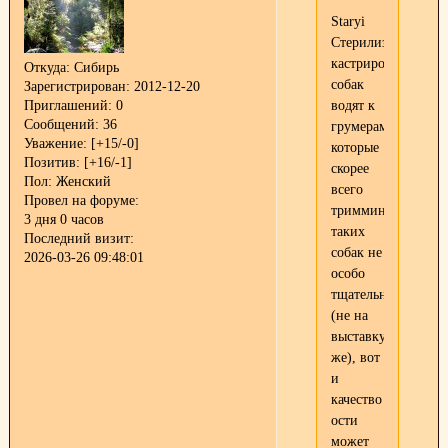
Staryi
Стерилизованных/
кастрированных
Откуда:
Сибирь
собак
Зарегистрирован
: 2012-12-20
Приглашений:
0
водят к
Сообщений:
36
грумерам,
Уважение:
[+15/-0]
которые
Позитив:
[+16/-1]
скорее
Пол:
Женский
всего
Провел на форуме:
триммингуют
3 дня 0 часов
таких
Последний визит:
собак не
2026-03-26 09:48:01
особо
тщательно
(не на
выставку
же), вот
и
качество
ости
может