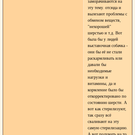
заморачиваются на
эту тему. отсюда и
вылезают проблемы с
обменом веществ,
"нехорошей"
шерстью и т.д. Вот
была бы у людей
выставочная собачка -
они бы её не стали
раскармливать или
давали бы
необходимые
нагрузки и
витамины, да и
кормление было бы
откорректировано по
состоянию шерсти. А
вот как стерилизуют,
так сразу всё
сваливают на эту
самую стерилизацию.
А вот подумать на то,