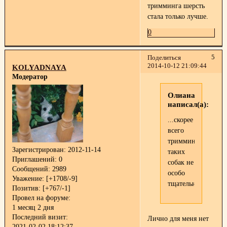
тримминга шерсть
стала только лучше.
0
5
Поделиться
2014-10-12 21:09:44
KOLYADNAYA
Модератор
Олиана
написал(а):
...скорее
всего
триммингуют
Зарегистрирован
: 2012-11-14
таких
Приглашений:
0
собак не
Сообщений:
2989
особо
Уважение:
[+1708/-9]
тщательно...
Позитив:
[+767/-1]
Провел на форуме:
1 месяц 2 дня
Последний визит:
Лично для меня нет
2021-02-02 18:12:37