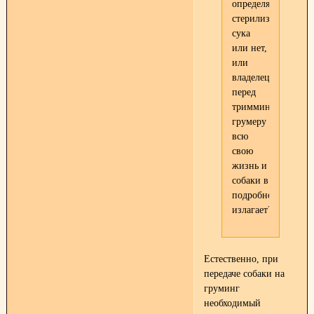
определяет
стерилизована
сука
или нет,
или
владелец
перед
триммингом
грумеру
всю
свою
жизнь и
собаки в
подробностях
излагает?
Естественно, при
передаче собаки на
груминг
необходимый