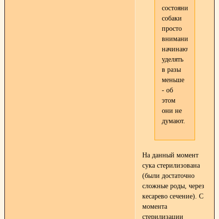
состоянию
собаки
просто
внимания
начинают
уделять
в разы
меньше
- об
этом
они не
думают.
На данный момент
сука стерилизована
(были достаточно
сложные роды, через
кесарево сечение). С
момента
стерилизации