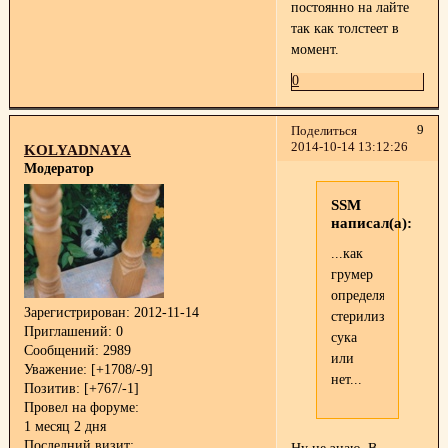
постоянно на лайте
так как толстеет в
момент.
0
9
Поделиться
2014-10-14 13:12:26
KOLYADNAYA
Модератор
SSM
написал(а):
...как
грумер
определяет
Зарегистрирован
: 2012-11-14
стерилизована
Приглашений:
0
сука
Сообщений:
2989
или
Уважение:
[+1708/-9]
нет...
Позитив:
[+767/-1]
Провел на форуме:
1 месяц 2 дня
Последний визит: