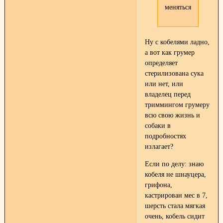
меняться.
Ну с кобелями ладно,
а вот как грумер
определяет
стерилизована сука
или нет, или
владелец перед
триммингом грумеру
всю свою жизнь и
собаки в
подробностях
излагает?
Если по делу: знаю
кобеля не шнауцера,
грифона,
кастрирован мес в 7,
шерсть стала мягкая
очень, кобель сидит