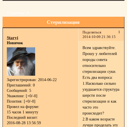
Страница:
1
Стерилизация
1
Поделиться
2014-10-09 21:36:15
Staryi
Новичок
Всем здравствуйте.
Прошу у любителей
породы совета
относительно
стерилизации суки.
Есть два вопроса:
Зарегистрирован
: 2014-06-22
1.Насколько сильно
Приглашений:
0
ухудшается структура
Сообщений:
5
шерсти после
Уважение:
[+0/-0]
Позитив:
[+0/-0]
стерилизации и как
Провел на форуме:
часто это
15 часов 1 минуту
происходит?
Последний визит:
2.В каком возрасте
2016-08-28 13:56:59
лучше проделать эту