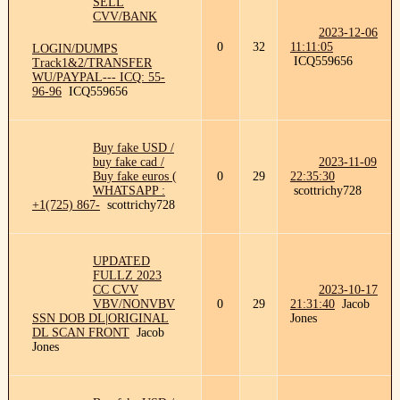
SELL
CVV/BANK
2023-12-06
0
32
11:11:05
LOGIN/DUMPS
ICQ559656
Track1&2/TRANSFER
WU/PAYPAL--- ICQ: 55-
96-96
ICQ559656
Buy fake USD /
buy fake cad /
2023-11-09
Buy fake euros (
0
29
22:35:30
WHATSAPP :
scottrichy728
+1(725) 867-
scottrichy728
UPDATED
FULLZ 2023
CC CVV
2023-10-17
VBV/NONVBV
0
29
21:31:40
Jacob
SSN DOB DL|ORIGINAL
Jones
DL SCAN FRONT
Jacob
Jones