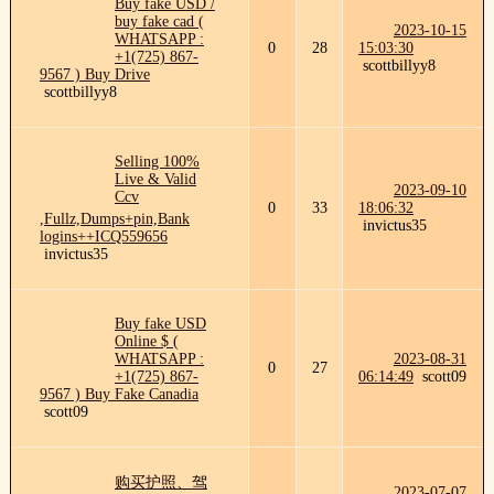
Buy fake USD /
buy fake cad (
2023-10-15
WHATSAPP :
0
28
15:03:30
+1(725) 867-
scottbillyy8
9567 ) Buy Drive
scottbillyy8
Selling 100%
Live & Valid
2023-09-10
Ccv
0
33
18:06:32
,Fullz,Dumps+pin,Bank
invictus35
logins++ICQ559656
invictus35
Buy fake USD
Online $ (
WHATSAPP :
2023-08-31
0
27
+1(725) 867-
06:14:49
scott09
9567 ) Buy Fake Canadia
scott09
购买护照、驾
2023-07-07