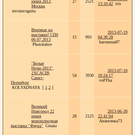
июня 2013,
27
2521
13:10:42
iris
Москва
terraincognita
Впервые на
2013-07-19
выставке! СПб
15
993
04:38:28
06.07.2013
baronessa07
Photolubov
"Белые
Ночи-2013",
2013-07-10
2ХCACIB,
54
3930
10:24:17
Санкт-
voFFka
Петербург
KOLYADNAYA
[
1
2
]
Великий
Новгород 22
2013-06-30
июня
28
2125
22:41:04
монопородная
Анжелика73
выставка "Фауна"
Ginata