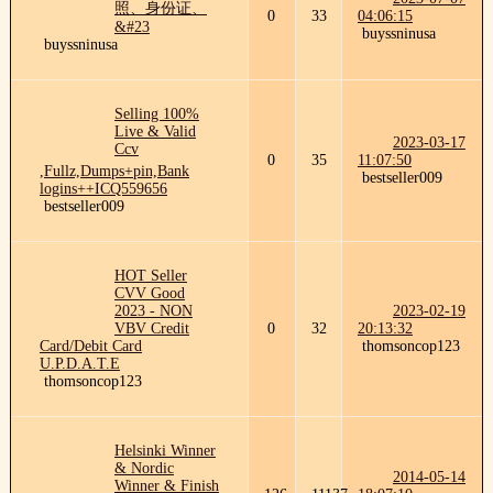
照、身份证、
0
33
04:06:15
&#23
buyssninusa
buyssninusa
Selling 100%
Live & Valid
2023-03-17
Ccv
0
35
11:07:50
,Fullz,Dumps+pin,Bank
bestseller009
logins++ICQ559656
bestseller009
HOT Seller
CVV Good
2023 - NON
2023-02-19
VBV Credit
0
32
20:13:32
Card/Debit Card
thomsoncop123
U.P.D.A.T.E
thomsoncop123
Helsinki Winner
& Nordic
2014-05-14
Winner & Finish