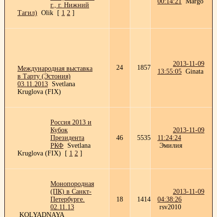
00:14:21
Margo
г., г. Нижний
Тагил)
Olik
[
1
2
]
2013-11-09
24
1857
Международная выставка
13:55:05
Ginata
в Тарту (Эстония)
03.11.2013
Svetlana
Kruglova (FIX)
Россия 2013 и
Кубок
2013-11-09
Президента
46
5535
11:24:24
РКФ
Svetlana
Эмилия
Kruglova (FIX)
[
1
2
]
Монопородная
(ПК) в Санкт-
2013-11-09
Петербурге.
18
1414
04:38:26
02.11.13
rsv2010
KOLYADNAYA