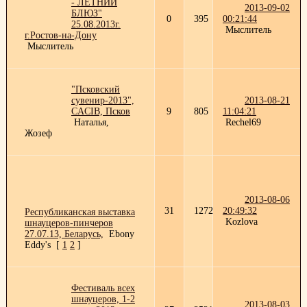
- ЛЕТНИЙ
2013-09-02
БЛЮЗ"
0
395
00:21:44
25.08.2013г.
Мыслитель
г.Ростов-на-Дону
Мыслитель
"Псковский
сувенир-2013",
2013-08-21
CACIB, Псков
9
805
11:04:21
Наталья,
Rechel69
Жозеф
2013-08-06
31
1272
20:49:32
Республиканская выставка
Kozlova
шнауцеров-пинчеров
27.07.13, Беларусь,
Ebony
Eddy's
[
1
2
]
Фестиваль всех
шнауцеров, 1-2
2013-08-03