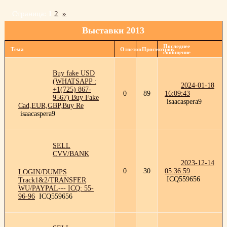
Страница:
1
2
»
Выставки 2013
Последнее
Тема
Ответов
Просмотров
сообщение
Buy fake USD
(WHATSAPP :
2024-01-18
+1(725) 867-
0
89
16:09:43
9567) Buy Fake
isaacaspera9
Cad,EUR,GBP,Buy Re
isaacaspera9
SELL
CVV/BANK
2023-12-14
0
30
05:36:59
LOGIN/DUMPS
ICQ559656
Track1&2/TRANSFER
WU/PAYPAL--- ICQ: 55-
96-96
ICQ559656