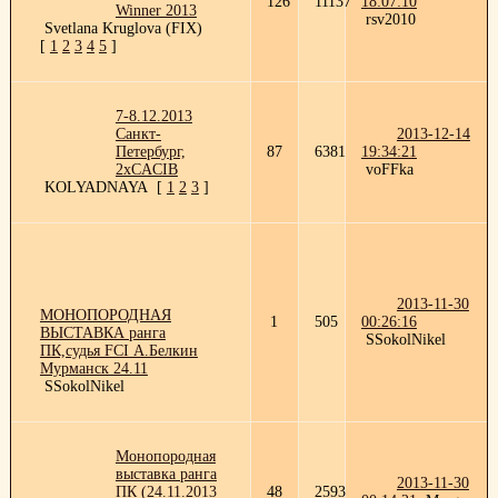
126
11137
18:07:10
Winner 2013
rsv2010
Svetlana Kruglova (FIX)
[
1
2
3
4
5
]
7-8.12.2013
Санкт-
2013-12-14
Петербург,
87
6381
19:34:21
2xCACIB
voFFka
KOLYADNAYA
[
1
2
3
]
2013-11-30
МОНОПОРОДНАЯ
1
505
00:26:16
ВЫСТАВКА ранга
SSokolNikel
ПК,судья FCI А.Белкин
Мурманск 24.11
SSokolNikel
Монопородная
выставка ранга
2013-11-30
ПК (24.11.2013
48
2593