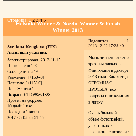
Страница:
1
2
3
4
5
»
Helsinki Winner & Nordic Winner & Finish
Winner 2013
1
Поделиться
2013-12-20 17:28:40
Svetlana Kruglova (FIX)
Активный участник
Мы начинаем отчет о
Зарегистрирован
: 2012-11-15
трех выставках в
Приглашений:
0
Финляндии в декабре
Сообщений:
549
2013 года. Как всегда,
Уважение:
[+150/-9]
Позитив:
[+115/-0]
ОГРОМНАЯ
Пол:
Женский
ПРОСЬБА: все
Возраст:
61
[1965-01-05]
вопросы и пожелания
Провел на форуме:
в личку.
10 дней 1 час
Последний визит:
Очень большой
2017-03-05 23:51:45
объем фотографий,
участников и
выставок не позволит