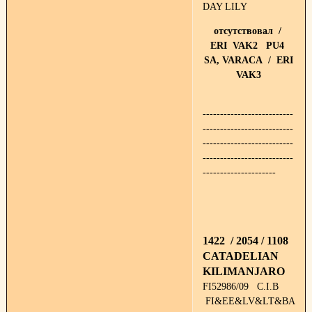
DAY LILY
отсутствовал /
ERI VAK2 PU4
SA, VARACA / ERI
VAK3
--------------------------
--------------------------
--------------------------
--------------------------
---------------------
1422 / 2054 / 1108
CATADELIAN
KILIMANJARO
FI52986/09 C.I.B
FI&EE&LV&LT&BALT