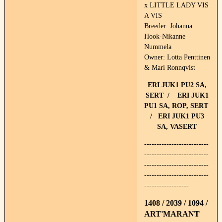
x LITTLE LADY VIS
A VIS
Breeder: Johanna
Hook-Nikanne
Nummela
Owner: Lotta Penttinen
& Mari Ronnqvist
ERI JUK1 PU2 SA,
SERT / ERI JUK1
PU1 SA, ROP, SERT
/ ERI JUK1 PU3
SA, VASERT
--------------------------
--------------------------
--------------------------
--------------------------
------------------
1408 / 2039 / 1094 /
ART'MARANT