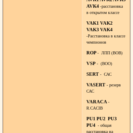
AVK4
-расстановка
в открытом классе
VAK1 VAK2
VAK3 VAK4
-Расстановка в классе
чемпионов
ROP
- ЛПП (BOB)
VSP
- (BOO)
SERT
- САС
VASERT
- резерв
САС
VARACA
-
R.CACIB
PU1 PU2 PU3
PU4
- общая
расстановка на