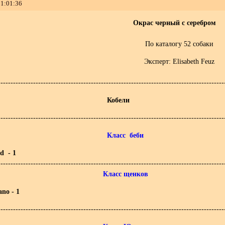
21:01:36
Окрас черный с серебром
По каталогу 52 собаки
Эксперт: Elisabeth Feuz
------------------------------------------------------------------------------------------
Кобели
------------------------------------------------------------------------------------------
Клаcc беби
d - 1
------------------------------------------------------------------------------------------
Класс щенков
no - 1
------------------------------------------------------------------------------------------