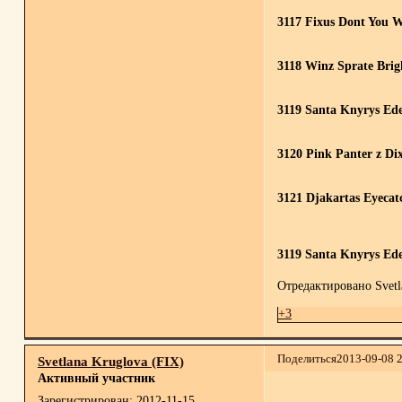
3117 Fixus Dont You 
3118 Winz Sprate Brig
3119 Santa Knyrys Ed
3120 Pink Panter z Dix
3121 Djakartas Eyecat
3119 Santa Knyrys Ede
Отредактировано Svetla
+3
Поделиться
2013-09-08 
Svetlana Kruglova (FIX)
Активный участник
Зарегистрирован
: 2012-11-15