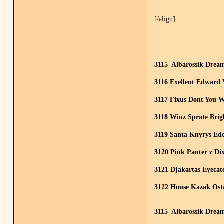
[/align]
3115 Albarossik Dream
3116 Exellent Edward
3117 Fixus Dont You W
3118 Winz Sprate Brig
3119 Santa Knyrys E
3120 Pink Panter z Di
3121 Djakartas Eyecatc
3122 House Kazak Ost
3115 Albarossik Dream