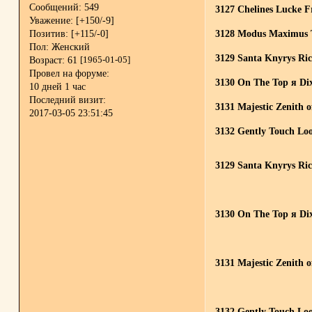
Сообщений:
549
3127 Chelines Lucke Fra
Уважение:
[+150/-9]
Позитив:
[+115/-0]
3128 Modus Maximus T
Пол:
Женский
3129 Santa Knyrys Rich
Возраст:
61
[1965-01-05]
Провел на форуме:
3130 On The Top я D
10 дней 1 час
Последний визит:
3131 Majestic Zenith o
2017-03-05 23:51:45
3132 Gently Touch Loo
3129 Santa Knyrys Rich
3130 On The Top я D
3131 Majestic Zenith o
3132 Gently Touch Loo