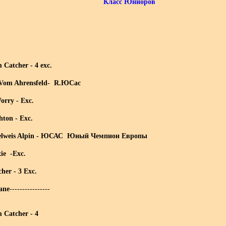
Класс Юниоров
 Catcher - 4 exc.
 Vom Ahrensfeld- R.ЮCac
orry - Exc.
hton - Exc.
delweis Alpin - ЮСАС Юный Чемпион Европы
xie -Exc.
her - 3 Exc.
ane
----------------
 Catcher - 4