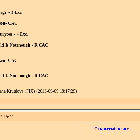
agi - 3 Exc.
dson- CAC
urybes - 4 Exc.
ld Is Notenough - R.CAC
dson- CAC
ld Is Notenough - R.CAC
na Kruglova (FIX) (2013-09-09 18:17:29)
13:19:38
Открытый класс