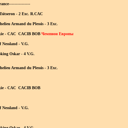
nce---------------
sitseron - 2 Exc. R.CAC
elieu Armand du Plessis - 3 Exc.
ixie - CAC CACIB BOB
Чемпион Европы
f Nessland - V.G.
king Oskar - 4 V.G.
elieu Armand du Plessis - 3 Exc.
ixie - CAC CACIB BOB
f Nessland - V.G.
king Oskar - 4 V.G.