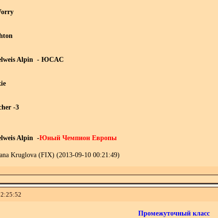
Worry
hton
elweis Alpin - ЮCAC
ie
cher -3
lweis Alpin -
Юный Чемпион Европы
na Kruglova (FIX) (2013-09-10 00:21:49)
22:25:52
Промежуточный класс