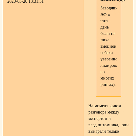
2020-03-20 13:31:31
Заводчики
АФ в
этот
день
были на
пике
эмоциональности(
собаки
уверенно
лидировали
во
многих
рингах),
На момент факта
разговора между
экспертом и
влад.питомника, они
выиграли только