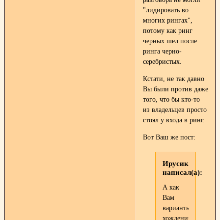
"лидировать во
многих рингах",
потому как ринг
черных шел после
ринга черно-
серебристых.
Кстати, не так давно
Вы были против даже
того, что бы кто-то
из владельцев просто
стоял у входа в ринг.
Вот Ваш же пост:
Ирусик
написал(а):
А как
Вам
варианты
хождения