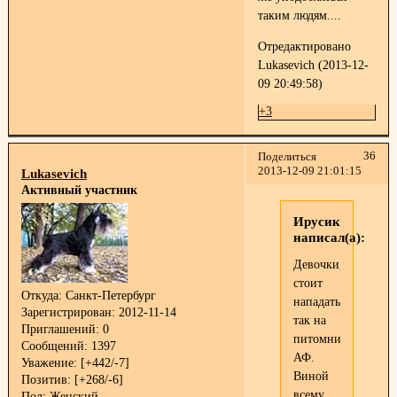
таким людям....
Отредактировано
Lukasevich (2013-12-
09 20:49:58)
+3
36
Поделиться
2013-12-09 21:01:15
Lukasevich
Активный участник
Ирусик
написал(а):
Девочки,не
стоит
Откуда:
Санкт-Петербург
нападать
Зарегистрирован
: 2012-11-14
так на
Приглашений:
0
питомник
Сообщений:
1397
АФ.
Уважение:
[+442/-7]
Виной
Позитив:
[+268/-6]
всему
Пол:
Женский