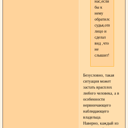
нас,если
бы к
нему
обратился
судья,отвернул
лицо и
сделал
вид ,что
не
слышит!!!
Безусловно, такая
ситуация может
застать врасплох
любого человека, а в
особенности
нервничающего
наблюдающего
владельца.
Наверно, каждый из