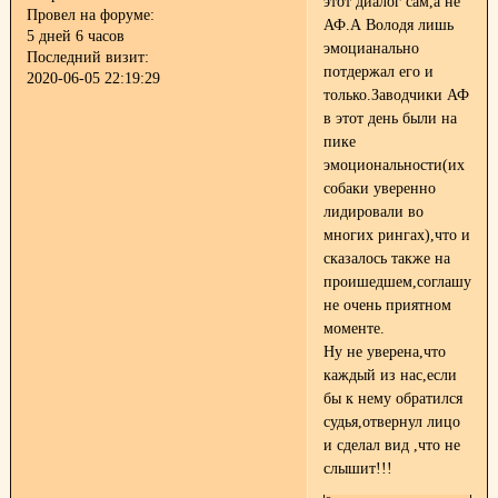
этот диалог сам,а не
Провел на форуме:
АФ.А Володя лишь
5 дней 6 часов
эмоцианально
Последний визит:
потдержал его и
2020-06-05 22:19:29
только.Заводчики АФ
в этот день были на
пике
эмоциональности(их
собаки уверенно
лидировали во
многих рингах),что и
сказалось также на
проишедшем,соглашусь
не очень приятном
моменте.
Ну не уверена,что
каждый из нас,если
бы к нему обратился
судья,отвернул лицо
и сделал вид ,что не
слышит!!!