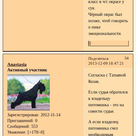
класс в ч/с окрасе у
сук.
Чёрный окрас был
позже, чтоб говорить
о пике
эмоциональности.
0
34
Поделиться
2013-12-09 18:47:21
Anastasia
Активный участник
Согласна с Татьяной
Козак.
Если судья обратился
к владельцу
питомника - это на
совести судьи.
Зарегистрирован
: 2012-11-14
Приглашений:
0
А если владелец
Сообщений:
553
питомника счел
Уважение:
[+170/-0]
необходимым