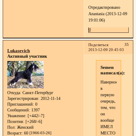
Отредактировано
Anastasia (2013-12-09
19:01:06)
0
35
Поделиться
2013-12-09 20:45:03
Lukasevich
Активный участник
Semen
написал(а):
Наверное,
в
Откуда:
Санкт-Петербург
первую
Зарегистрирован
: 2012-11-14
очередь,
Приглашений:
0
тем, что
Сообщений:
1397
он
Уважение:
[+442/-7]
вообще
Позитив:
[+268/-6]
ИМЕЛ
Пол:
Женский
МЕСТО
Возраст:
60
[1966-03-26]