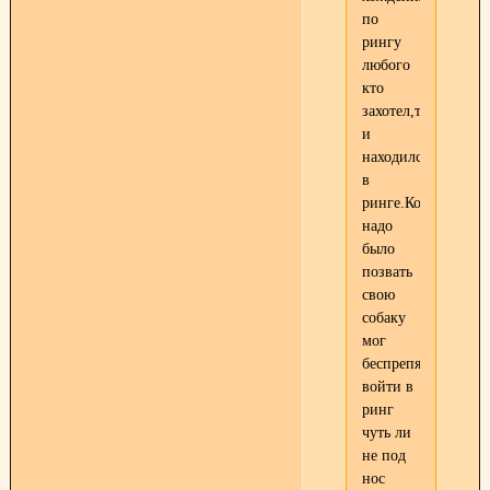
по
рингу
любого
кто
захотел,тот
и
находился
в
ринге.Кому
надо
было
позвать
свою
собаку
мог
беспрепятственно
войти в
ринг
чуть ли
не под
нос