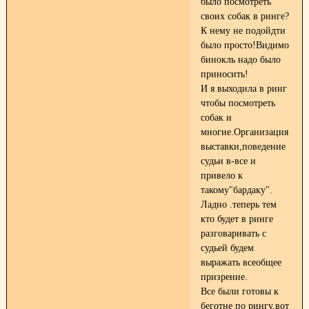
было посмотреть
своих собак в ринге?
К нему не подойдти
было просто!Видимо
бинокль надо было
приносить!
И я выходила в ринг
чтобы посмотреть
собак и
многие.Организация
выставки,поведение
судьи в-все и
привело к
такому"бардаку".
Ладно .теперь тем
кто будет в ринге
разговаривать с
судьей будем
выражать всеобщее
призрение.
Все были готовы к
беготне по рингу,вот