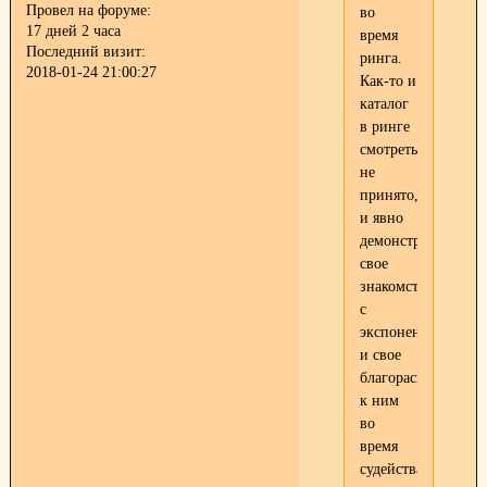
Провел на форуме:
во
17 дней 2 часа
время
Последний визит:
ринга.
2018-01-24 21:00:27
Как-то и
каталог
в ринге
смотреть
не
принято,
и явно
демонстрировать
свое
знакомство
с
экспонентами
и свое
благорасположени
к ним
во
время
судейства