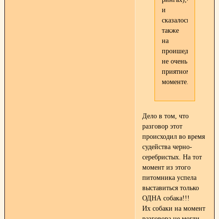
и
сказалось
также
на
проишедшем,согла
не очень
приятном
моменте.
Дело в том, что
разговор этот
происходил во время
судейства черно-
серебристых. На тот
момент из этого
питомника успела
выставиться только
ОДНА собака!!!
Их собаки на момент
разговора не могли