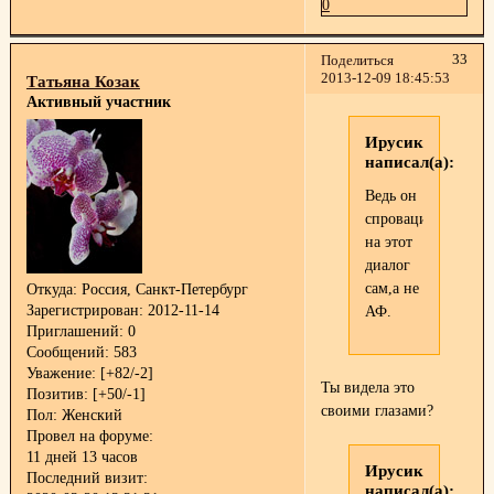
0
33
Поделиться
2013-12-09 18:45:53
Татьяна Козак
Активный участник
Ирусик
написал(а):
Ведь он
спровацировал
на этот
диалог
сам,а не
Откуда:
Россия, Санкт-Петербург
Зарегистрирован
: 2012-11-14
АФ.
Приглашений:
0
Сообщений:
583
Уважение:
[+82/-2]
Ты видела это
Позитив:
[+50/-1]
своими глазами?
Пол:
Женский
Провел на форуме:
11 дней 13 часов
Ирусик
Последний визит:
написал(а):