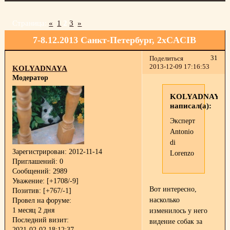
Страница:
«
1
2
3
»
7-8.12.2013 Санкт-Петербург, 2xCACIB
31
Поделиться
2013-12-09 17:16:53
KOLYADNAYA
Модератор
KOLYADNAYA
написал(а):
Эксперт
Antonio
di
Зарегистрирован
: 2012-11-14
Lorenzo
Приглашений:
0
Сообщений:
2989
Уважение:
[+1708/-9]
Вот интересно,
Позитив:
[+767/-1]
насколько
Провел на форуме:
1 месяц 2 дня
изменилось у него
Последний визит:
видение собак за
2021-02-02 18:12:37