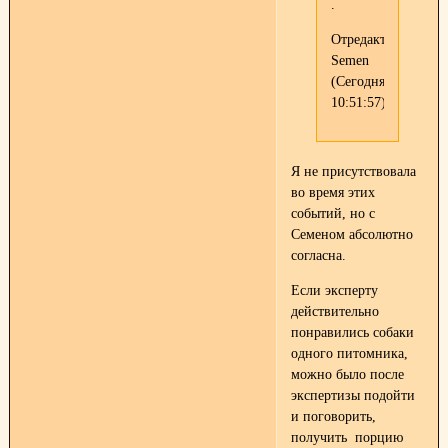
.
Отредактировано
Semen
(Сегодня
10:51:57)
Я не присутствовала
во время этих
событий, но с
Семеном абсолютно
согласна.
Если эксперту
действительно
понравились собаки
одного питомника,
можно было после
экспертизы подойти
и поговорить,
получить порцию