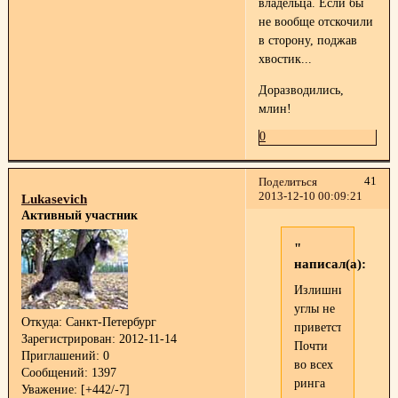
владельца. Если бы
не вообще отскочили
в сторону, поджав
хвостик...
Доразводились,
млин!
0
41
Поделиться
2013-12-10 00:09:21
Lukasevich
Активный участник
"
написал(а):
Излишние
углы не
Откуда:
Санкт-Петербург
приветствуются.
Зарегистрирован
: 2012-11-14
Почти
Приглашений:
0
во всех
Сообщений:
1397
ринга
Уважение:
[+442/-7]