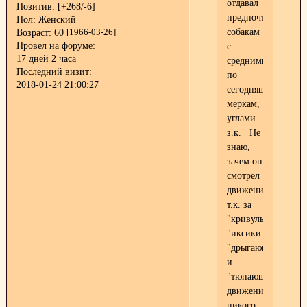
отдавал
Позитив:
[+268/-6]
предпочтение
Пол:
Женский
собакам
Возраст:
60
[1966-03-26]
Провел на форуме:
с
17 дней 2 часа
средними,
Последний визит:
по
2018-01-24 21:00:27
сегодняшним
меркам,
углами
з.к. Не
знаю,
зачем он
смотрел
движения,
т.к. за
"кривульки",
"иксики",
"дрыгающиеся"
и
"тюпающие"
движения
никого