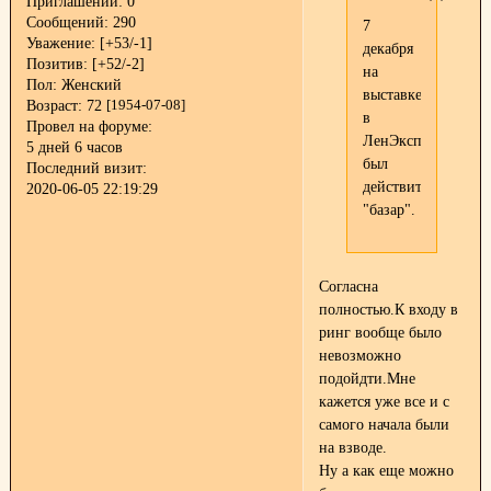
Приглашений:
0
Сообщений:
290
7
Уважение:
[+53/-1]
декабря
Позитив:
[+52/-2]
на
Пол:
Женский
выставке
Возраст:
72
[1954-07-08]
в
Провел на форуме:
ЛенЭкспо
5 дней 6 часов
был
Последний визит:
действительно
2020-06-05 22:19:29
"базар".
Согласна
полностью.К входу в
ринг вообще было
невозможно
подойдти.Мне
кажется уже все и с
самого начала были
на взводе.
Ну а как еще можно