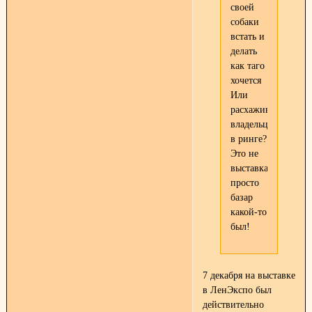
своей
собаки
встать и
делать
как таго
хочется
Или
расхаживающих
владельцев
в ринге?
Это не
выставка,а
просто
базар
какой-то
был!
7 декабря на выставке
в ЛенЭкспо был
действительно