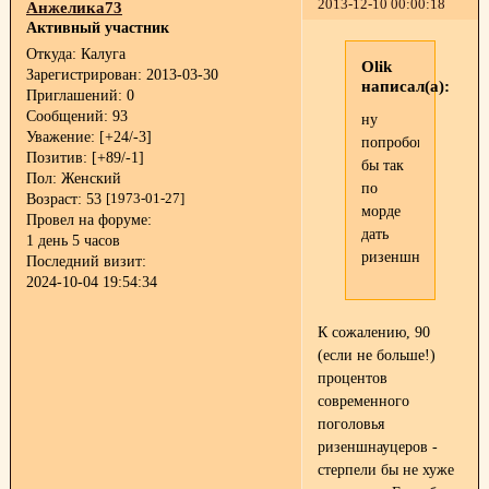
2013-12-10 00:00:18
Анжелика73
Активный участник
Откуда:
Калуга
Olik
Зарегистрирован
: 2013-03-30
написал(а):
Приглашений:
0
Сообщений:
93
ну
Уважение:
[+24/-3]
попробовал
Позитив:
[+89/-1]
бы так
Пол:
Женский
по
Возраст:
53
[1973-01-27]
морде
Провел на форуме:
дать
1 день 5 часов
ризеншнауцеру
Последний визит:
2024-10-04 19:54:34
К сожалению, 90
(если не больше!)
процентов
современного
поголовья
ризеншнауцеров -
стерпели бы не хуже