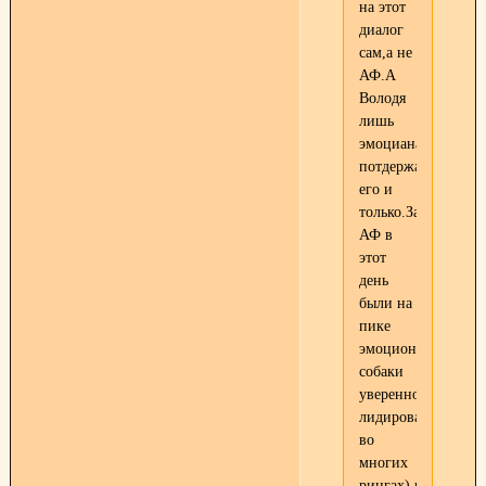
на этот
диалог
сам,а не
АФ.А
Володя
лишь
эмоцианально
потдержал
его и
только.Заводчики
АФ в
этот
день
были на
пике
эмоциональности(
собаки
уверенно
лидировали
во
многих
рингах),что