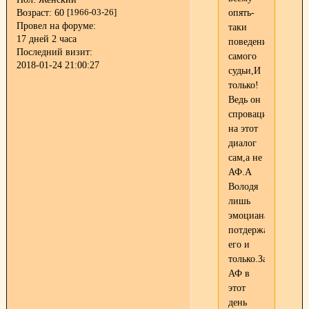
опять-
Возраст:
60
[1966-03-26]
Провел на форуме:
таки
17 дней 2 часа
поведение
Последний визит:
самого
2018-01-24 21:00:27
судьи,И
только!
Ведь он
спровацировал
на этот
диалог
сам,а не
АФ.А
Володя
лишь
эмоцианально
потдержал
его и
только.Заводчики
АФ в
этот
день