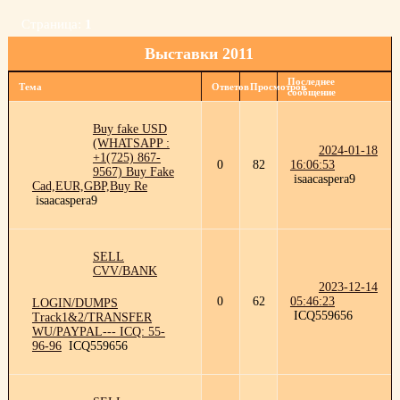
Страница:
1
Выставки 2011
Последнее
Тема
Ответов
Просмотров
сообщение
Buy fake USD
(WHATSAPP :
2024-01-18
+1(725) 867-
0
82
16:06:53
9567) Buy Fake
isaacaspera9
Cad,EUR,GBP,Buy Re
isaacaspera9
SELL
CVV/BANK
2023-12-14
0
62
05:46:23
LOGIN/DUMPS
ICQ559656
Track1&2/TRANSFER
WU/PAYPAL--- ICQ: 55-
96-96
ICQ559656