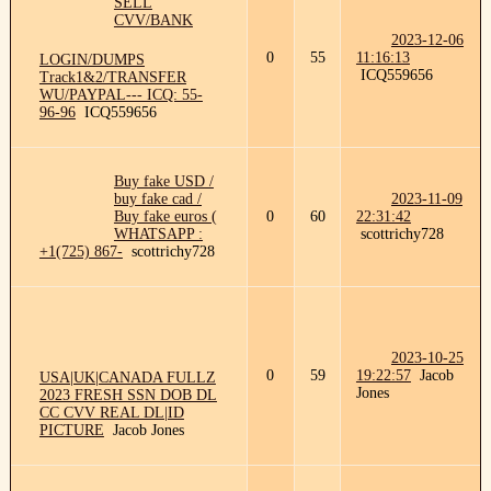
SELL
CVV/BANK
2023-12-06
0
55
11:16:13
LOGIN/DUMPS
ICQ559656
Track1&2/TRANSFER
WU/PAYPAL--- ICQ: 55-
96-96
ICQ559656
Buy fake USD /
buy fake cad /
2023-11-09
Buy fake euros (
0
60
22:31:42
WHATSAPP :
scottrichy728
+1(725) 867-
scottrichy728
2023-10-25
0
59
19:22:57
Jacob
USA|UK|CANADA FULLZ
Jones
2023 FRESH SSN DOB DL
CC CVV REAL DL|ID
PICTURE
Jacob Jones