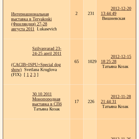
2012-12-20
2
231
13:44:49
Интернациональная
Вишневская
выставка в Tervakoski
(Финляндия) 27-28
августа 2011
Lukasevich
Szilvasvarad 23-
24-25 april 2011
2012-12-15
65
1029
18:25:28
(CACIB+ISPU+Special dog
Татьяна Козак
show)
Svetlana Kruglova
(FIX)
[
1
2
3
]
30.10.2011
2012-11-28
Монопородная
17
226
21:44:31
выставка в СПб
Татьяна Козак
Татьяна Козак