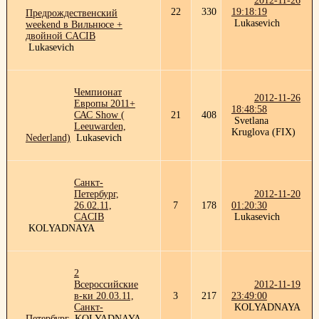
2012-11-26
22
330
19:18:19
Предрождественский
Lukasevich
weekend в Вильнюсе +
двойной CACIB
Lukasevich
Чемпионат
2012-11-26
Европы 2011+
18:48:58
САС Show (
21
408
Svetlana
Leeuwarden,
Kruglova (FIX)
Nederland)
Lukasevich
Санкт-
Петербург,
2012-11-20
26.02.11,
7
178
01:20:30
CACIB
Lukasevich
KOLYADNAYA
2
Всероссийские
2012-11-19
в-ки 20.03.11,
3
217
23:49:00
Санкт-
KOLYADNAYA
Петербург
KOLYADNAYA