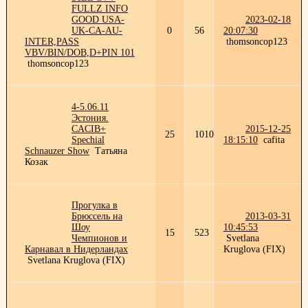
FULLZ INFO
GOOD USA-
2023-02-18
UK-CA-AU-
0
56
20:07:30
INTER,PASS
thomsoncop123
VBV/BIN/DOB,D+PIN 101
thomsoncop123
4-5.06.11
Эстония.
CACIB+
2015-12-25
25
1010
Spechial
18:15:10
cafita
Schnauzer Show
Татьяна
Козак
Прогулка в
Брюссель на
2013-03-31
Шоу
10:45:53
15
523
Чемпионов и
Svetlana
Карнавал в Нидерландах
Kruglova (FIX)
Svetlana Kruglova (FIX)