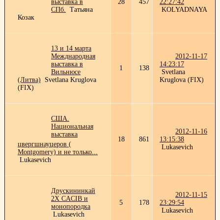
выставка в
28
457
22:27:42
СПб.
Татьяна
KOLYADNAYA
Козак
13 и 14 марта
Межднародная
2012-11-17
выставка в
14:23:17
1
138
Вильнюсе
Svetlana
(Литва)
Svetlana Kruglova
Kruglova (FIX)
(FIX)
США.
Национальная
2012-11-16
выставка
18
861
13:15:38
цвергшнауцеров (
Lukasevich
Montgomery) и не только...
Lukasevich
Друскининкай
2012-11-15
2Х CACIB и
5
178
23:29:54
монопородка
Lukasevich
Lukasevich