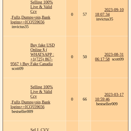
Selling 100%
Live & Valid
2023-09-10
Ccv
0
57
18:07:34
,Fullz,Dumps+pin,Bank
invictus35
logins++ICQ559656
invictus35
Buy fake USD
Online $ (
WHATSAPP :
2023-08-31
0
50
+1(725) 867-
06:17:58
scott09
9567 ) Buy Fake Canadia
scott09
Selling 100%
Live & Valid
2023-03-17
Ccv
0
66
10:59:46
,Fullz,Dumps+pin,Bank
bestseller009
logins++ICQ559656
bestseller009
SeLL CVV