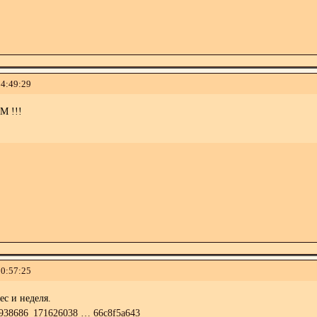
14:49:29
 !!!
20:57:25
ес и неделя.
07938686_171626038 … 66c8f5a643