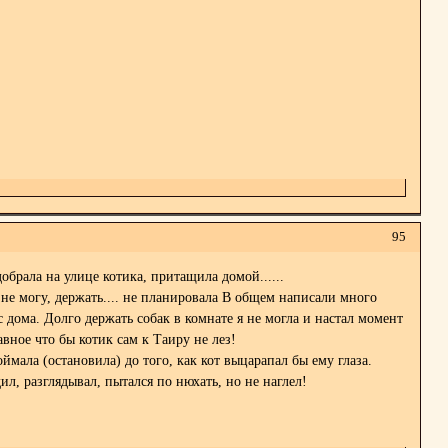
95
брала на улице котика, притащила домой......
 не могу, держать.... не планировала
В общем написали много
 дома. Долго держать собак в комнате я не могла и настал момент
авное что бы котик сам к Таиру не лез!
мала (остановила) до того, как кот выцарапал бы ему глаза.
ил, разглядывал, пытался по нюхать, но не наглел!