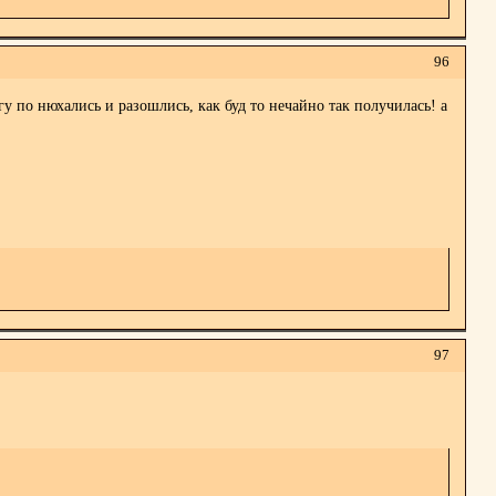
96
у по нюхались и разошлись, как буд то нечайно так получилась! а
97