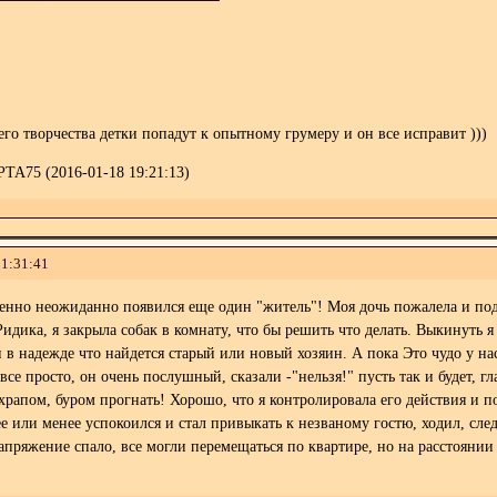
его творчества детки попадут к опытному грумеру и он все исправит )))
ТА75 (2016-01-18 19:21:13)
11:31:41
нно неожиданно появился еще один "житель"! Моя дочь пожалела и подо
идика, я закрыла собак в комнату, что бы решить что делать. Выкинуть я
 в надежде что найдется старый или новый хозяин. А пока Это чудо у нас
се просто, он очень послушный, сказали -"нельзя!" пусть так и будет, гл
рапом, буром прогнать! Хорошо, что я контролировала его действия и пой
ее или менее успокоился и стал привыкать к незваному гостю, ходил, след
апряжение спало, все могли перемещаться по квартире, но на расстоянии