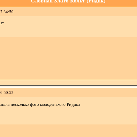
Словйан Злато Кольт (Ридик)
17:34:50
!"
06:50:52
нашла несколько фото молоденького Ридика