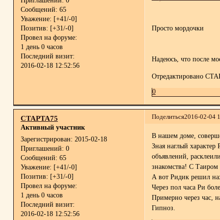
Приглашений:
0
Сообщений:
65
Уважение:
[+41/-0]
Позитив:
[+31/-0]
Просто мордочки
Провел на форуме:
1 день 0 часов
Последний визит:
Надеюсь, что после мо
2016-02-18 12:52:56
Отредактировано СТАР
0
Поделиться
2016-02-04 
СТАРТА75
Активный участник
В нашем доме, соверше
Зарегистрирован
: 2015-02-18
Зная наглый характер Р
Приглашений:
0
объявлений, расклеили
Сообщений:
65
знакомства! С Таиром в
Уважение:
[+41/-0]
Позитив:
[+31/-0]
А вот Ридик решил нах
Провел на форуме:
Через пол часа Ри бол
1 день 0 часов
Примерно через час, н
Последний визит:
Гипноз.
2016-02-18 12:52:56