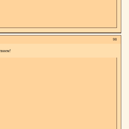
98
твием!