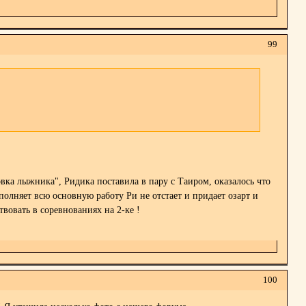
99
ка лыжника", Ридика поставила в пару с Таиром, оказалось что
ыполняет всю основную работу Ри не отстает
и придает озарт и
вовать в соревнованиях на 2-ке !
100