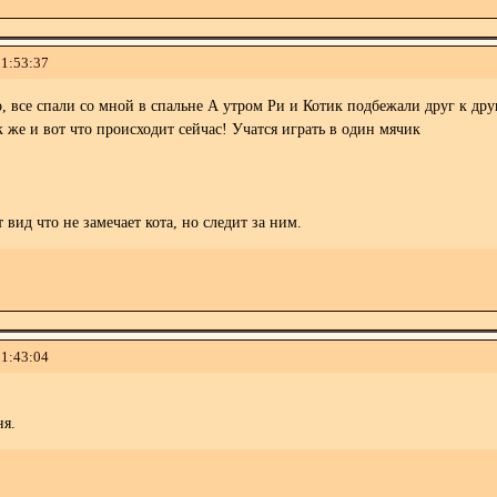
11:53:37
, все спали со мной в спальне
А утром Ри и Котик подбежали друг к друг
к же и вот что происходит сейчас! Учатся играть в один мячик
т вид что не замечает кота, но следит за ним.
11:43:04
ня.