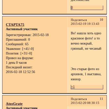
0
10
Поделиться
2015-02-19 19:13:43
СТАРТА75
Активный участник
Во! нашла хоть одно
Зарегистрирован
: 2015-02-18
красивое фото! а то
Приглашений:
0
вечно мокрый,
Сообщений:
65
грязный, не чесаный
Уважение:
[+41/-0]
Позитив:
[+31/-0]
Провел на форуме:
1 день 0 часов
Последний визит:
Это старые фото из
2016-02-18 12:52:56
архивов, 1 выставка,
юниор.
+1
11
Поделиться
2015-02-20 08:30:15
AtosGrate
Активный участник