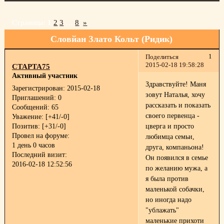
Страница:
1
2
3
…
8
»
Словйан Злато Кольт (Ридик)
1
Поделиться
2015-02-18 19:58:28
СТАРТА75
Активный участник
Здравствуйте! Маня
Зарегистрирован
: 2015-02-18
зовут Наталья, хочу
Приглашений:
0
рассказать и показать
Сообщений:
65
своего первенца -
Уважение:
[+41/-0]
Позитив:
[+31/-0]
цверга и просто
Провел на форуме:
любимца семьи,
1 день 0 часов
друга, компаньона!
Последний визит:
Он появился в семье
2016-02-18 12:52:56
по желанию мужа, а
я была против
маленькой собачки,
но иногда надо
"ублажать"
маленькие прихоти