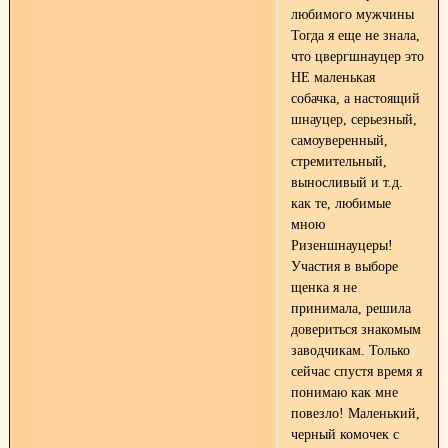
любимого мужчины
Тогда я еще не знала,
что цвергшнауцер это
НЕ маленькая
собачка, а настоящий
шнауцер, серьезный,
самоуверенный,
стремительный,
выносливый и т.д.
как те, любимые
мною
Ризеншнауцеры!
Участия в выборе
щенка я не
принимала, решила
довериться знакомым
заводчикам. Только
сейчас спустя время я
понимаю как мне
повезло! Маленький,
черный комочек с