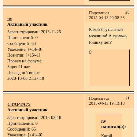
20
Поделиться
2015-04-13 20:58:38
nv
Активный участник
Какой брутальный
Зарегистрирован
: 2013-11-26
мужчина! А сколько
Приглашений:
0
Ридику лет?
Сообщений:
63
Уважение:
[+14/-0]
0
Позитив:
[+15/-1]
Провел на форуме:
3 дня 21 час
Последний визит:
2020-10-08 21:27:10
21
Поделиться
2015-04-15 19:13:18
СТАРТА75
Активный участник
Зарегистрирован
: 2015-02-18
nv
Приглашений:
0
написал(а):
Сообщений:
65
Уважение:
[+41/-0]
Какой