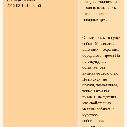
Последний визит:
повадки старшего и
2016-02-18 12:52:56
начал использовать
Ризена в своих
коварных целях!
Он где то там, в гуще
событий! Заводила,
Затейник и охранник
бородатого гарема
Ни
на секунду не
оставляет без
внимания свою стаю
Не пискун, не
брехун, терпеливый,
точно такой как
ризен!!! не суетлив,
что свойственно
мелким собакам, с
чувством
собственного
достоинства!