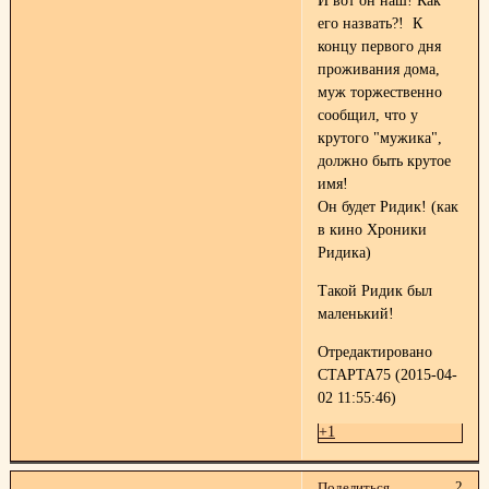
И вот он наш! Как
его назвать?! К
концу первого дня
проживания дома,
муж торжественно
сообщил, что у
крутого "мужика",
должно быть крутое
имя!
Он будет Ридик! (как
в кино Хроники
Ридика)
Такой Ридик был
маленький!
Отредактировано
СТАРТА75 (2015-04-
02 11:55:46)
+1
2
Поделиться