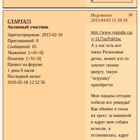
18
Поделиться
2015-04-02 11:59:18
СТАРТА75
Активный участник
http://www.youtube.com/w
Зарегистрирован
: 2015-02-18
v=1U7unYd43uc
Приглашений:
0
А у нас есть вот
Сообщений:
65
такие Ризиновые
Уважение:
[+41/-0]
Позитив:
[+31/-0]
детки, может кто то
Провел на форуме:
захочет своему
1 день 0 часов
цвергу, такую
Последний визит:
"игрушку"
2016-02-18 12:52:56
приобрести
Мои пацаны сегодня
побили все рекорды!
Как обычно я гнала
их кросс за машиной
и вдруг мои собаки
исчезли, я
остановилась, вдруг