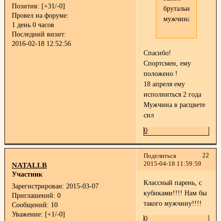
Позитив:
[+31/-0]
брутальный
Провел на форуме:
мужчина!
1 день 0 часов
Последний визит:
2016-02-18 12:52:56
Спасибо!
Спортсмен, ему
положено !
18 апреля ему
исполниться 2 года
Мужчина в расцвете
сил
0
22
Поделиться
2015-04-18 11:59:59
NATALI.B
Участник
Классный парень, с
Зарегистрирован
: 2015-03-07
кубиками!!!! Нам бы
Приглашений:
0
такого мужчину!!!!
Сообщений:
10
Уважение:
[+1/-0]
0