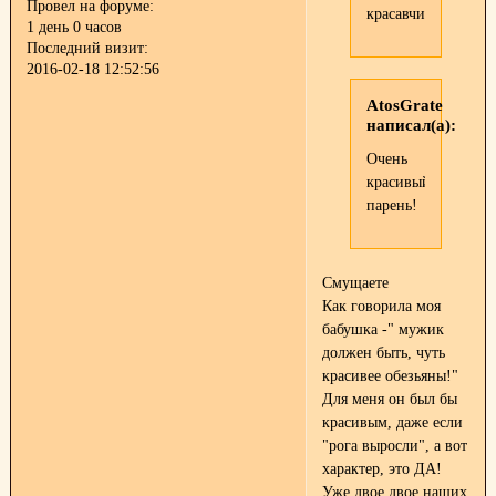
Провел на форуме:
красавчик
1 день 0 часов
Последний визит:
2016-02-18 12:52:56
AtosGrate
написал(а):
Очень
красивый
парень!
Смущаете
Как говорила моя
бабушка -" мужик
должен быть, чуть
красивее обезьяны!"
Для меня он был бы
красивым, даже если
"рога выросли", а вот
характер, это ДА!
Уже двое двое наших