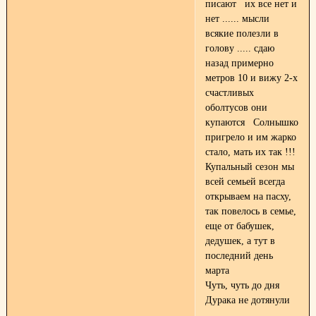
писают их все нет и
нет ...... мысли
всякие полезли в
голову ..... сдаю
назад примерно
метров 10 и вижу 2-х
счастливых
оболтусов они
купаются Солнышко
пригрело и им жарко
стало, мать их так !!!
Купальный сезон мы
всей семьей всегда
открываем на пасху,
так повелось в семье,
еще от бабушек,
дедушек, а тут в
последний день
марта
Чуть, чуть до дня
Дурака не дотянули