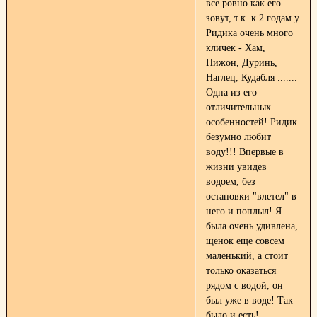
все ровно как его
зовут, т.к. к 2 годам у
Ридика очень много
кличек - Хам,
Пижон, Дуринь,
Наглец, Кудабля .......
Одна из его
отличительных
особенностей! Ридик
безумно любит
воду!!! Впервые в
жизни увидев
водоем, без
остановки "влетел" в
него и поплыл! Я
была очень удивлена,
щенок еще совсем
маленький, а стоит
только оказаться
рядом с водой, он
был уже в воде! Так
было и есть!