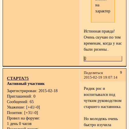
на
характер.
Истинная правда!
Очень скучаю по тем
временам, когда у нас
были ризены..
0
9
Поделиться
2015-02-19 19:07:14
СТАРТА75
Активный участник
Ридик рос и
Зарегистрирован
: 2015-02-18
воспитывался под
Приглашений:
0
чутким руководством
Сообщений:
65
старшего наставника.
Уважение:
[+41/-0]
Позитив:
[+31/-0]
Провел на форуме:
Но молодежь очень
1 день 0 часов
быстро изучила