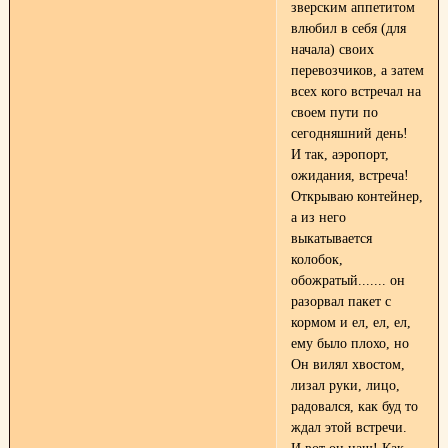
зверским аппетитом
влюбил в себя (для
начала) своих
перевозчиков, а затем
всех кого встречал на
своем пути по
сегодняшний день!
И так, аэропорт,
ожидания, встреча!
Открываю контейнер,
а из него
выкатывается
колобок,
обожратый....... он
разорвал пакет с
кормом и ел, ел, ел,
ему было плохо, но
Он вилял хвостом,
лизал руки, лицо,
радовался, как буд то
ждал этой встречи.