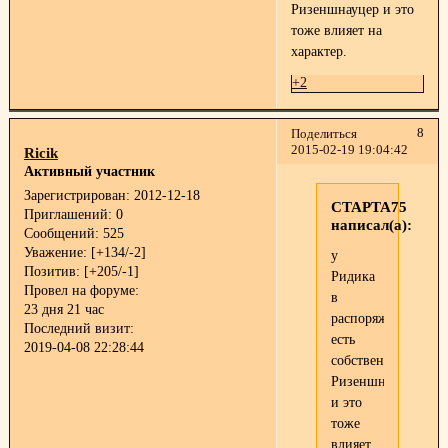
Ризеншнауцер и это
тоже влияет на
характер.
+2
8
Поделиться
2015-02-19 19:04:42
Ricik
Активный участник
Зарегистрирован
: 2012-12-18
СТАРТА75
Приглашений:
0
написал(а):
Сообщений:
525
Уважение:
[+134/-2]
у
Позитив:
[+205/-1]
Ридика
Провел на форуме:
в
23 дня 21 час
распоряжении
Последний визит:
есть
2019-04-08 22:28:44
собственный
Ризеншнауцер
и это
тоже
влияет