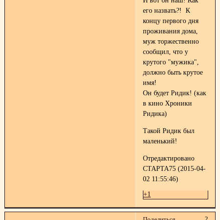
И вот он наш! Как
его назвать?! К
концу первого дня
проживания дома,
муж торжественно
сообщил, что у
крутого "мужика",
должно быть крутое
имя!
Он будет Ридик! (как
в кино Хроники
Ридика)
Такой Ридик был
маленький!
Отредактировано
СТАРТА75 (2015-04-
02 11:55:46)
+1
2
Поделиться