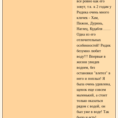
все ровно как его
зовут, т.к. к 2 годам у
Ридика очень много
кличек - Хам,
Пижон, Дуринь,
Наглец, Кудабля .......
Одна из его
отличительных
особенностей! Ридик
безумно любит
воду!!! Впервые в
жизни увидев
водоем, без
остановки "влетел" в
него и поплыл! Я
была очень удивлена,
щенок еще совсем
маленький, а стоит
только оказаться
рядом с водой, он
был уже в воде! Так
было и есть!