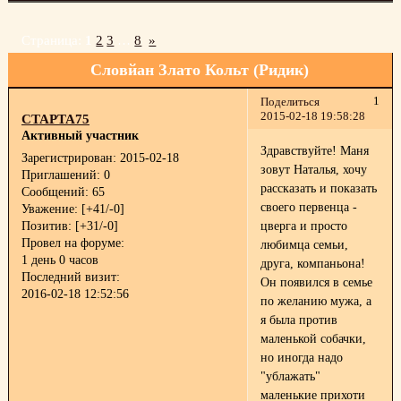
Страница:
1
2
3
…
8
»
Словйан Злато Кольт (Ридик)
1
Поделиться
2015-02-18 19:58:28
СТАРТА75
Активный участник
Здравствуйте! Маня
Зарегистрирован
: 2015-02-18
зовут Наталья, хочу
Приглашений:
0
рассказать и показать
Сообщений:
65
своего первенца -
Уважение:
[+41/-0]
Позитив:
[+31/-0]
цверга и просто
Провел на форуме:
любимца семьи,
1 день 0 часов
друга, компаньона!
Последний визит:
Он появился в семье
2016-02-18 12:52:56
по желанию мужа, а
я была против
маленькой собачки,
но иногда надо
"ублажать"
маленькие прихоти