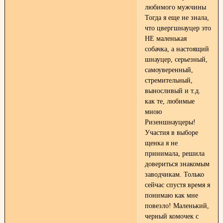
любимого мужчины
Тогда я еще не знала,
что цвергшнауцер это
НЕ маленькая
собачка, а настоящий
шнауцер, серьезный,
самоуверенный,
стремительный,
выносливый и т.д.
как те, любимые
мною
Ризеншнауцеры!
Участия в выборе
щенка я не
принимала, решила
довериться знакомым
заводчикам. Только
сейчас спустя время я
понимаю как мне
повезло! Маленький,
черный комочек с