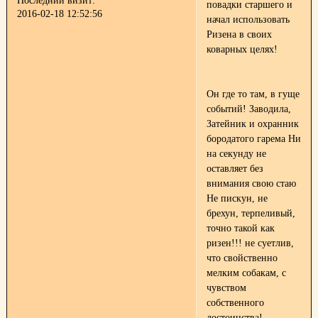
Последний визит:
повадки старшего и
2016-02-18 12:52:56
начал использовать
Ризена в своих
коварных целях!
Он где то там, в гуще
событий! Заводила,
Затейник и охранник
бородатого гарема
Ни
на секунду не
оставляет без
внимания свою стаю
Не пискун, не
брехун, терпеливый,
точно такой как
ризен!!! не суетлив,
что свойственно
мелким собакам, с
чувством
собственного
достоинства!