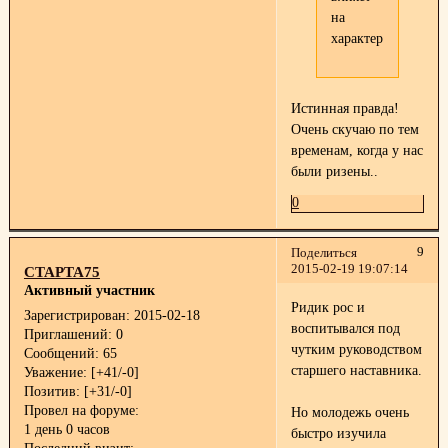
на
характер.
Истинная правда!
Очень скучаю по тем
временам, когда у нас
были ризены..
0
9
Поделиться
2015-02-19 19:07:14
СТАРТА75
Активный участник
Ридик рос и
Зарегистрирован
: 2015-02-18
воспитывался под
Приглашений:
0
чутким руководством
Сообщений:
65
старшего наставника.
Уважение:
[+41/-0]
Позитив:
[+31/-0]
Провел на форуме:
Но молодежь очень
1 день 0 часов
быстро изучила