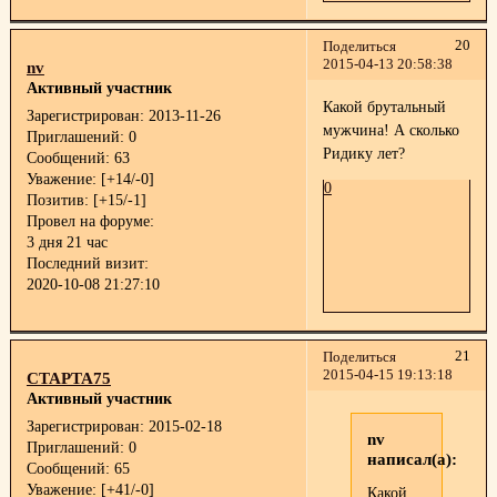
20
Поделиться
2015-04-13 20:58:38
nv
Активный участник
Какой брутальный
Зарегистрирован
: 2013-11-26
мужчина! А сколько
Приглашений:
0
Ридику лет?
Сообщений:
63
Уважение:
[+14/-0]
0
Позитив:
[+15/-1]
Провел на форуме:
3 дня 21 час
Последний визит:
2020-10-08 21:27:10
21
Поделиться
2015-04-15 19:13:18
СТАРТА75
Активный участник
Зарегистрирован
: 2015-02-18
nv
Приглашений:
0
написал(а):
Сообщений:
65
Уважение:
[+41/-0]
Какой