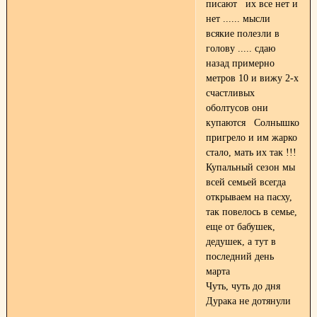
писают их все нет и
нет ...... мысли
всякие полезли в
голову ..... сдаю
назад примерно
метров 10 и вижу 2-х
счастливых
оболтусов они
купаются Солнышко
пригрело и им жарко
стало, мать их так !!!
Купальный сезон мы
всей семьей всегда
открываем на пасху,
так повелось в семье,
еще от бабушек,
дедушек, а тут в
последний день
марта
Чуть, чуть до дня
Дурака не дотянули