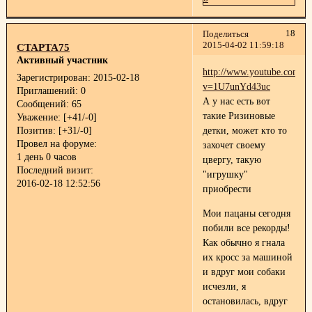
18
Поделиться
2015-04-02 11:59:18
СТАРТА75
Активный участник
http://www.youtube.com/w
Зарегистрирован
: 2015-02-18
v=1U7unYd43uc
Приглашений:
0
А у нас есть вот
Сообщений:
65
такие Ризиновые
Уважение:
[+41/-0]
Позитив:
[+31/-0]
детки, может кто то
Провел на форуме:
захочет своему
1 день 0 часов
цвергу, такую
Последний визит:
"игрушку"
2016-02-18 12:52:56
приобрести
Мои пацаны сегодня
побили все рекорды!
Как обычно я гнала
их кросс за машиной
и вдруг мои собаки
исчезли, я
остановилась, вдруг