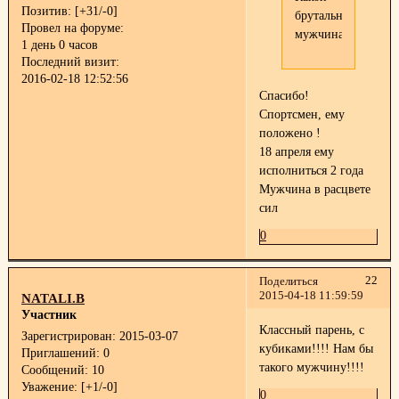
Позитив:
[+31/-0]
брутальный
Провел на форуме:
мужчина!
1 день 0 часов
Последний визит:
2016-02-18 12:52:56
Спасибо!
Спортсмен, ему
положено !
18 апреля ему
исполниться 2 года
Мужчина в расцвете
сил
0
22
Поделиться
2015-04-18 11:59:59
NATALI.B
Участник
Классный парень, с
Зарегистрирован
: 2015-03-07
кубиками!!!! Нам бы
Приглашений:
0
такого мужчину!!!!
Сообщений:
10
Уважение:
[+1/-0]
0