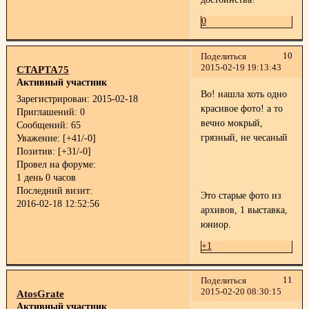
0
10
Поделиться
2015-02-19 19:13:43
СТАРТА75
Активный участник
Во! нашла хоть одно
Зарегистрирован
: 2015-02-18
красивое фото! а то
Приглашений:
0
вечно мокрый,
Сообщений:
65
грязный, не чесаный
Уважение:
[+41/-0]
Позитив:
[+31/-0]
Провел на форуме:
1 день 0 часов
Последний визит:
Это старые фото из
2016-02-18 12:52:56
архивов, 1 выставка,
юниор.
+1
11
Поделиться
2015-02-20 08:30:15
AtosGrate
Активный участник