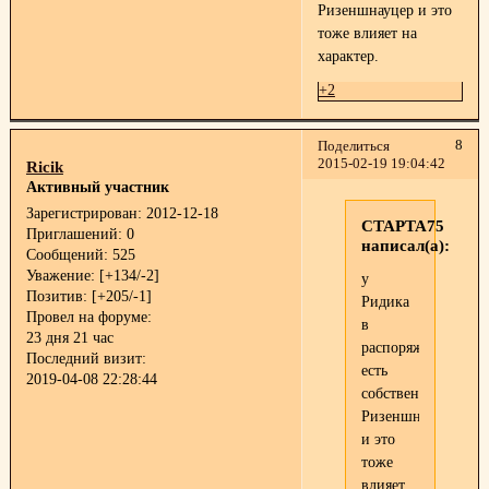
Ризеншнауцер и это
тоже влияет на
характер.
+2
8
Поделиться
2015-02-19 19:04:42
Ricik
Активный участник
Зарегистрирован
: 2012-12-18
СТАРТА75
Приглашений:
0
написал(а):
Сообщений:
525
Уважение:
[+134/-2]
у
Позитив:
[+205/-1]
Ридика
Провел на форуме:
в
23 дня 21 час
распоряжении
Последний визит:
есть
2019-04-08 22:28:44
собственный
Ризеншнауцер
и это
тоже
влияет