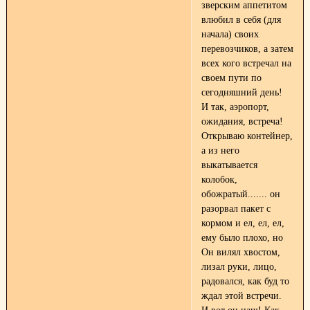
зверским аппетитом
влюбил в себя (для
начала) своих
перевозчиков, а затем
всех кого встречал на
своем пути по
сегодняшний день!
И так, аэропорт,
ожидания, встреча!
Открываю контейнер,
а из него
выкатывается
колобок,
обожратый....... он
разорвал пакет с
кормом и ел, ел, ел,
ему было плохо, но
Он вилял хвостом,
лизал руки, лицо,
радовался, как буд то
ждал этой встречи.