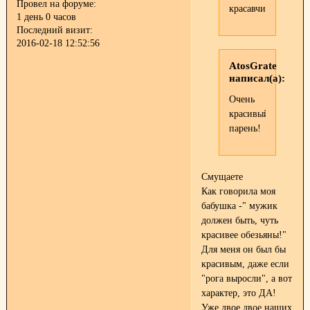
Провел на форуме:
красавчик
1 день 0 часов
Последний визит:
2016-02-18 12:52:56
AtosGrate
написал(а):
Очень
красивый
парень!
Смущаете
Как говорила моя
бабушка -" мужик
должен быть, чуть
красивее обезьяны!"
Для меня он был бы
красивым, даже если
"рога выросли", а вот
характер, это ДА!
Уже двое двое наших