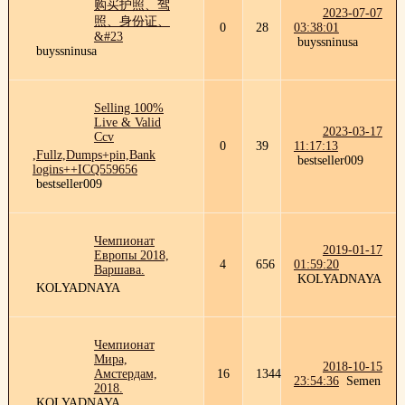
购买护照、驾
2023-07-07
照、身份证、
0
28
03:38:01
&#23
buyssninusa
buyssninusa
Selling 100%
Live & Valid
2023-03-17
Ccv
0
39
11:17:13
,Fullz,Dumps+pin,Bank
bestseller009
logins++ICQ559656
bestseller009
Чемпионат
2019-01-17
Европы 2018,
4
656
01:59:20
Варшава.
KOLYADNAYA
KOLYADNAYA
Чемпионат
Мира,
2018-10-15
Амстердам,
16
1344
23:54:36
Semen
2018.
KOLYADNAYA