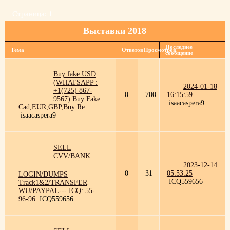
Страница:
1
Выставки 2018
Последнее
Тема
Ответов
Просмотров
сообщение
Buy fake USD
(WHATSAPP :
2024-01-18
+1(725) 867-
0
700
16:15:59
9567) Buy Fake
isaacaspera9
Cad,EUR,GBP,Buy Re
isaacaspera9
SELL
CVV/BANK
2023-12-14
0
31
05:53:25
LOGIN/DUMPS
ICQ559656
Track1&2/TRANSFER
WU/PAYPAL--- ICQ: 55-
96-96
ICQ559656