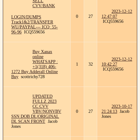
SELL
CVV/BANK
2023-12-12
0
27
12:47:07
LOGIN/DUMPS
ICQ559656
Track1&2/TRANSFER
WU/PAYPAL--- ICQ: 55-
96-96
ICQ559656
Buy Xanax
online
2023-12-12
WHATSAPP :
1
32
10:42:27
+1(318) 406-
ICQ559656
1272 Buy Adderall Online
Buy
scottrichy728
UPDATED
FULLZ 2023
CC CVV
2023-10-17
VBV/NONVBV
0
27
21:24:13
Jacob
SSN DOB DL|ORIGINAL
Jones
DL SCAN FRONT
Jacob
Jones