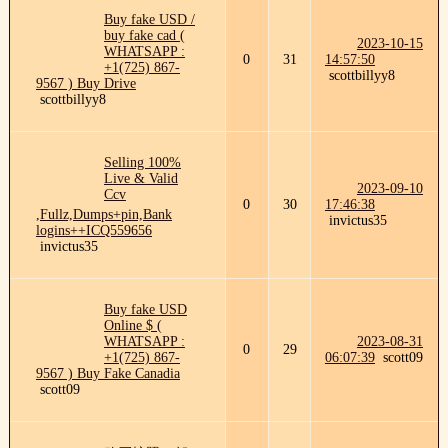
Buy fake USD /
buy fake cad (
2023-10-15
WHATSAPP :
0
31
14:57:50
+1(725) 867-
scottbillyy8
9567 ) Buy Drive
scottbillyy8
Selling 100%
Live & Valid
2023-09-10
Ccv
0
30
17:46:38
,Fullz,Dumps+pin,Bank
invictus35
logins++ICQ559656
invictus35
Buy fake USD
Online $ (
WHATSAPP :
2023-08-31
0
29
+1(725) 867-
06:07:39
scott09
9567 ) Buy Fake Canadia
scott09