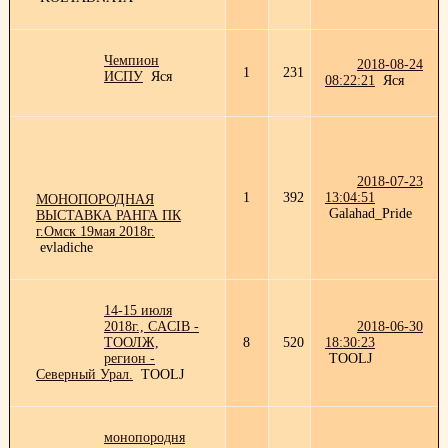
Чемпион
2018-08-24
1
231
ИСПУ
Яся
08:22:21
Яся
2018-07-23
1
392
13:04:51
МОНОПОРОДНАЯ
Galahad_Pride
ВЫСТАВКА РАНГА ПК
г.Омск 19мая 2018г.
evladiche
14-15 июля
2018г., CACIB -
2018-06-30
ТООЛЖ,
8
520
18:30:23
регион -
TOOLJ
Северный Урал.
TOOLJ
монопородня