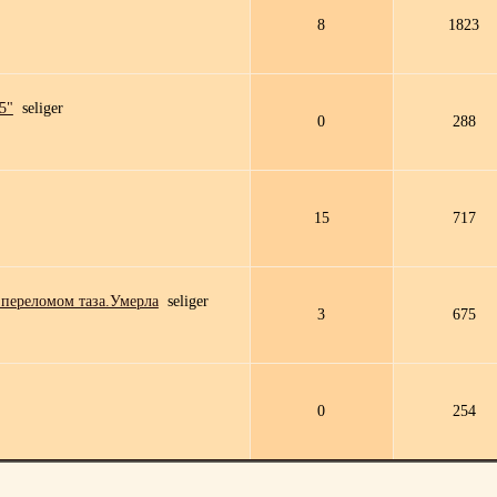
8
1823
5"
seliger
0
288
15
717
 переломом таза.Умерла
seliger
3
675
0
254