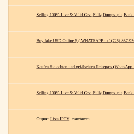
Selling 100% Live & Valid Ccv ,Fullz,Dumps+pin,Bank
Buy fake USD Online $ ( WHATSAPP : +1(725) 867-956
Kaufen Sie echten und gefälschten Reisepass (WhatsApp 
Selling 100% Live & Valid Ccv ,Fullz,Dumps+pin,Bank
Опрос:
Lista IPTV
csawtawea