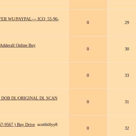
R WU/PAYPAL--- ICQ: 55-96-
0
29
dderall Online Buy
0
30
0
33
 DOB DL|ORIGINAL DL SCAN
0
31
7-9567 ) Buy Drive
scottbillyy8
0
32