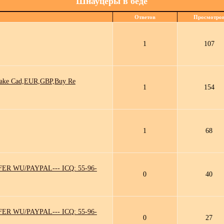
Шнауцеры в беде
Ответов
Просмотро
1
107
Fake Cad,EUR,GBP,Buy Re
1
154
1
68
R WU/PAYPAL--- ICQ: 55-96-
0
40
R WU/PAYPAL--- ICQ: 55-96-
0
27