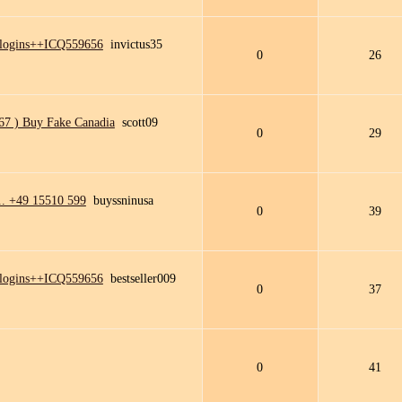
 logins++ICQ559656
invictus35
0
26
7 ) Buy Fake Canadia
scott09
0
29
.. +49 15510 599
buyssninusa
0
39
 logins++ICQ559656
bestseller009
0
37
0
41