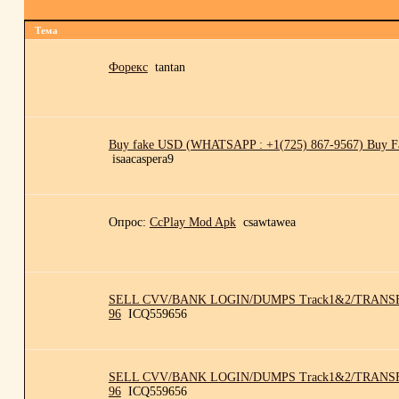
Тема
Форекс
tantan
Buy fake USD (WHATSAPP : +1(725) 867-9567) Buy 
isaacaspera9
Опрос:
CcPlay Mod Apk
csawtawea
SELL CVV/BANK LOGIN/DUMPS Track1&2/TRANSFE
96
ICQ559656
SELL CVV/BANK LOGIN/DUMPS Track1&2/TRANSFE
96
ICQ559656