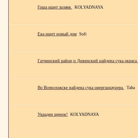
Гоша ищет хозяев.
KOLYADNAYA
Ева ищет новый дом
Sofi
Гатчинский район,п Дивенский найдена сука окраса 
Во Всеволожске найдена сука цвергшнауцера.
Taha
Украден щенок!
KOLYADNAYA