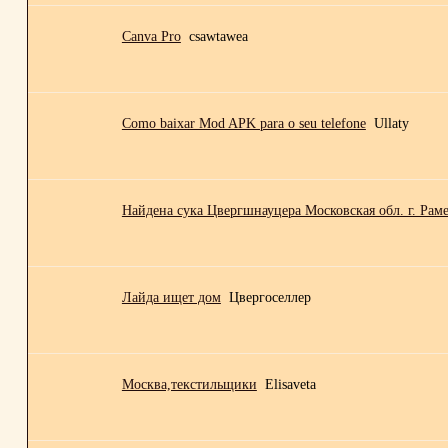
Canva Pro
csawtawea
Como baixar Mod APK para o seu telefone
Ullaty
Найдена сука Цвергшнауцера Московская обл. г. Рам
Лайда ищет дом
Цвергоселлер
Москва,текстильщики
Elisaveta