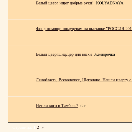
Белый цверг ищет добрые руки!
KOLYADNAYA
Фонд помощи шнауцерам на выставке "РОССИЯ-201
Белый цвергшнауцер для вязки
Женюрочка
Ленобласть, Всеволожск, Щеголово. Нашли цвергу с
Нет ли кого в Тамбове?
dar
Страница:
1
2
»