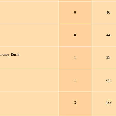
0
46
0
44
енское
Burik
1
95
1
225
3
455