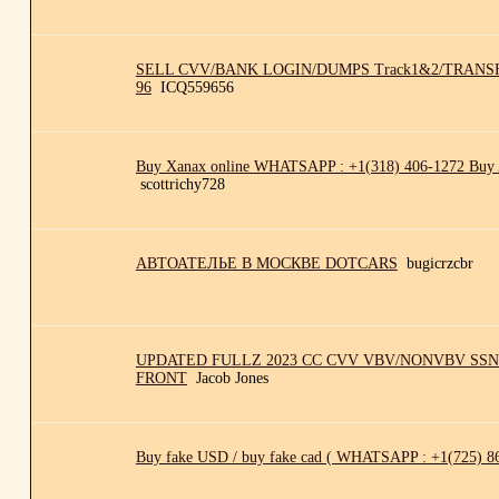
SELL CVV/BANK LOGIN/DUMPS Track1&2/TRANSFE
96
ICQ559656
Buy Xanax online WHATSAPP : +1(318) 406-1272 Buy A
scottrichy728
АВТОАТЕЛЬЕ В МОСКВЕ DOTCARS
bugicrzcbr
UPDATED FULLZ 2023 CC CVV VBV/NONVBV SSN
FRONT
Jacob Jones
Buy fake USD / buy fake cad ( WHATSAPP : +1(725) 86