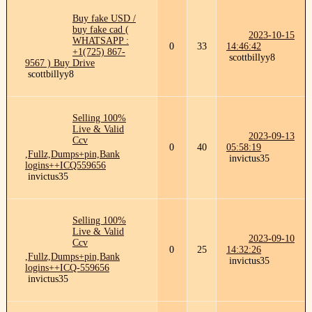
Buy fake USD /
buy fake cad (
2023-10-15
WHATSAPP :
0
33
14:46:42
+1(725) 867-
scottbillyy8
9567 ) Buy Drive
scottbillyy8
Selling 100%
Live & Valid
2023-09-13
Ccv
0
40
05:58:19
,Fullz,Dumps+pin,Bank
invictus35
logins++ICQ559656
invictus35
Selling 100%
Live & Valid
2023-09-10
Ccv
0
25
14:32:26
,Fullz,Dumps+pin,Bank
invictus35
logins++ICQ-559656
invictus35