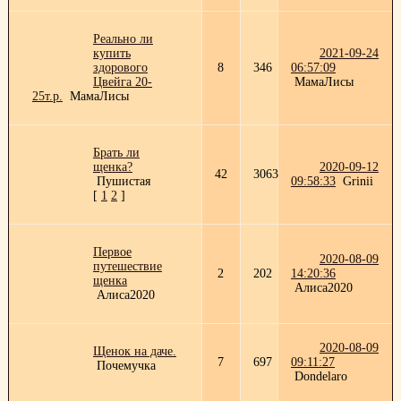
Реально ли
купить
2021-09-24
здорового
8
346
06:57:09
Цвейга 20-
МамаЛисы
25т.р.
МамаЛисы
Брать ли
щенка?
2020-09-12
42
3063
Пушистая
09:58:33
Grinii
[
1
2
]
Первое
2020-08-09
путешествие
2
202
14:20:36
щенка
Алиса2020
Алиса2020
2020-08-09
Щенок на даче.
7
697
09:11:27
Почемучка
Dondelaro