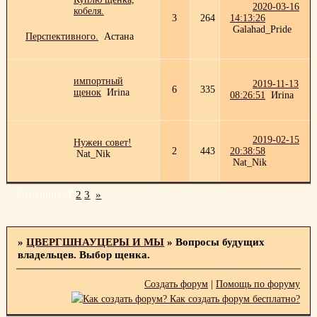
2020-03-16
кобеля.
3
264
14:13:26
Galahad_Pride
Перспективного.
Астана
импортный
2019-11-13
6
335
щенок
Иrina
08:26:51
Иrina
2019-02-15
Нужен совет!
2
443
20:38:58
Nat_Nik
Nat_Nik
Страница:
1
2
3
»
»
ЦВЕРГШНАУЦЕРЫ И МЫ
»
Вопросы будущих
владельцев. Выбор щенка.
Создать форум
|
Помощь по форуму