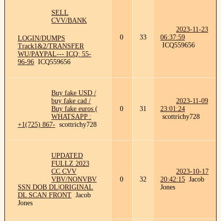
SELL
CVV/BANK
2023-11-23
0
33
06:37:59
LOGIN/DUMPS
ICQ559656
Track1&2/TRANSFER
WU/PAYPAL--- ICQ: 55-
96-96
ICQ559656
Buy fake USD /
buy fake cad /
2023-11-09
Buy fake euros (
0
31
23:01:24
WHATSAPP :
scottrichy728
+1(725) 867-
scottrichy728
UPDATED
FULLZ 2023
CC CVV
2023-10-17
VBV/NONVBV
0
32
20:42:15
Jacob
SSN DOB DL|ORIGINAL
Jones
DL SCAN FRONT
Jacob
Jones