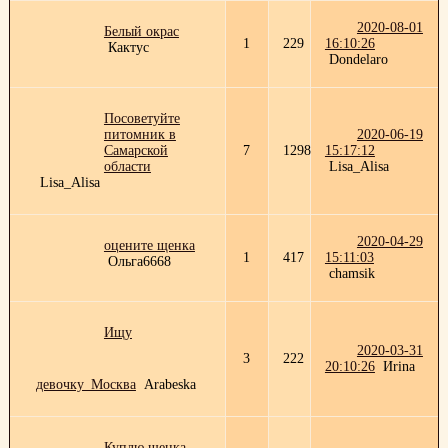
2020-08-01
Белый окрас
1
229
16:10:26
Кактус
Dondelaro
Посоветуйте
питомник в
2020-06-19
Самарской
7
1298
15:17:12
области
Lisa_Alisa
Lisa_Alisa
2020-04-29
оцените щенка
1
417
15:11:03
Ольга6668
chamsik
Ищу
2020-03-31
3
222
20:10:26
Иrina
девочку_Москва
Arabeska
Куплю щенка,