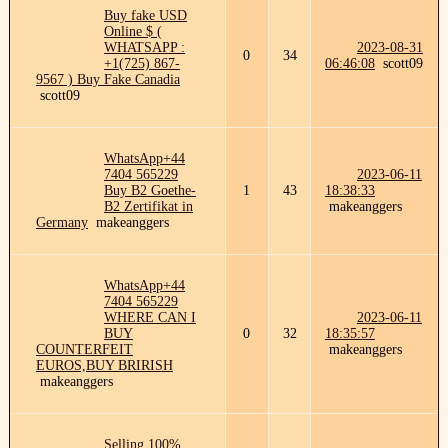
Buy fake USD
Online $ (
WHATSAPP :
2023-08-31
0
34
+1(725) 867-
06:46:08
scott09
9567 ) Buy Fake Canadia
scott09
WhatsApp+44
7404 565229
2023-06-11
Buy B2 Goethe-
1
43
18:38:33
B2 Zertifikat in
makeanggers
Germany
makeanggers
WhatsApp+44
7404 565229
WHERE CAN I
2023-06-11
BUY
0
32
18:35:57
COUNTERFEIT
makeanggers
EUROS,BUY BRIRISH
makeanggers
Selling 100%