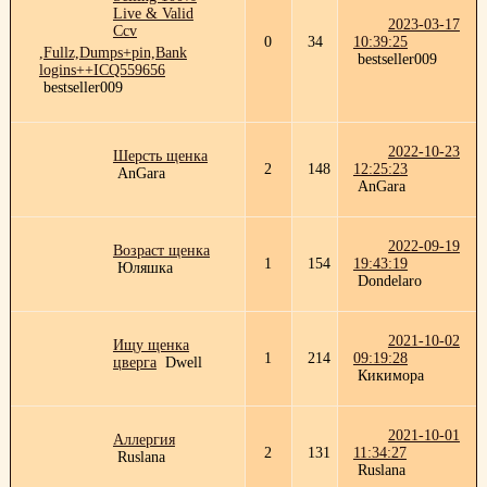
Live & Valid
2023-03-17
Ccv
0
34
10:39:25
,Fullz,Dumps+pin,Bank
bestseller009
logins++ICQ559656
bestseller009
2022-10-23
Шерсть щенка
2
148
12:25:23
AnGara
AnGara
2022-09-19
Возраст щенка
1
154
19:43:19
Юляшка
Dondelaro
2021-10-02
Ищу щенка
1
214
09:19:28
цверга
Dwell
Кикимора
2021-10-01
Аллергия
2
131
11:34:27
Ruslana
Ruslana