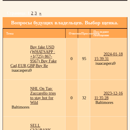
Страница:
1
2
3
»
Вопросы будущих владельцев. Выбор щенка.
Последнее
Тема
Ответов
Просмотров
сообщение
Buy fake USD
(WHATSAPP :
2024-01-18
+1(725) 867-
0
95
15:39:31
9567) Buy Fake
isaacaspera9
Cad,EUR,GBP,Buy Re
isaacaspera9
NHL On Tap:
Zuccarello tries
2023-12-16
to stay hot for
0
32
11:35:28
Wild
Baltimores
Baltimores
SELL