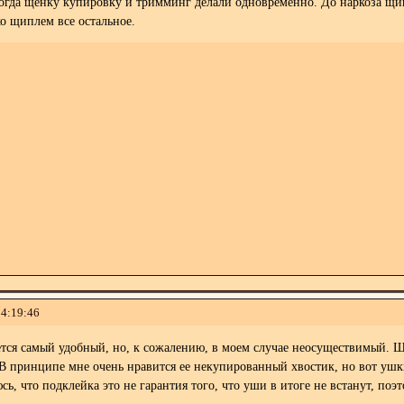
огда щенку купировку и тримминг делали одновременно. До наркоза щип
о щиплем все остальное.
14:19:46
тся самый удобный, но, к сожалению, в моем случае неосуществимый. Ше
. В принципе мне очень нравится ее некупированный хвостик, но вот ушк
сь, что подклейка это не гарантия того, что уши в итоге не встанут, поэ