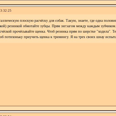
23:32:25
ллическую плоскую расчёску для собак. Такую, знаете, где одна половин
кой) резинкой обмотайте зубцы. Прям зигзагом между каждым зубчиком.
асчёской прочёсывайте щенка. Чтоб резинка прям по шерстке "ходила". Т
об потихоньку приучить щенка к тримингу. Я на трех своих шнау испыт