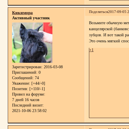
Поделиться
2017-09-05 
Кикимора
Активный участник
Возьмите обычную мета
канцелярской (банковс
зубцов. И вот такой р
Это очень мягкий спос
+1
Зарегистрирован
: 2016-03-08
Приглашений:
0
Сообщений:
74
Уважение:
[+44/-0]
Позитив:
[+110/-1]
Провел на форуме:
7 дней 16 часов
Последний визит:
2021-10-06 23:58:02