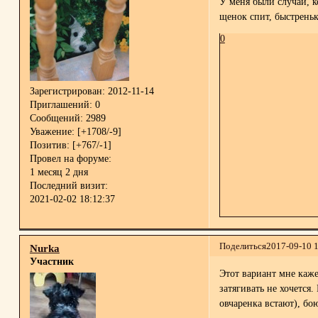
У меня были случаи, к
щенок спит, быстреньк
0
Зарегистрирован
: 2012-11-14
Приглашений:
0
Сообщений:
2989
Уважение:
[+1708/-9]
Позитив:
[+767/-1]
Провел на форуме:
1 месяц 2 дня
Последний визит:
2021-02-02 18:12:37
Поделиться
2017-09-10 
Nurka
Участник
Этот вариант мне каже
затягивать не хочется
овчаренка встают), бою