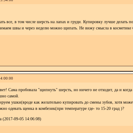
 все, в том числе шерсть на лапах и груди. Купировку лучше делать по
нимаем швы и через неделю можно щипать. Не вижу смысла в косметике б
14:00:00
вет! Сама пробовала "щипнуть" шерсть, но ничего не отходит, да и когд
ашно самой.
ируем ушки(вроде как желательно купировать до смены зубов, хотя може
но одевать щенка в комбезик(при температуре где- то 15-20 град )?
 (2017-09-05 14:06:08)