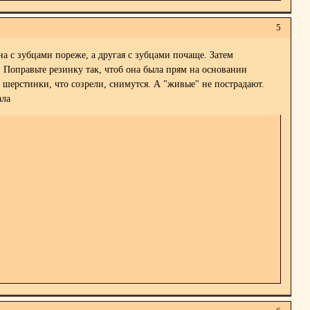
5
а с зубцами пореже, а другая с зубцами почаще. Затем
 Поправьте резинку так, чтоб она была прям на основании
е шерстинки, что созрели, снимутся. А "живые" не пострадают.
ала