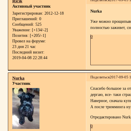
Ricik
Активный участник
Nurka
Зарегистрирован
: 2012-12-18
Приглашений:
0
Уже можно прощипывать
Сообщений:
525
полностью заживет, с
Уважение:
[+134/-2]
Позитив:
[+205/-1]
0
Провел на форуме:
23 дня 21 час
Последний визит:
2019-04-08 22:28:44
Поделиться
2017-09-05 
Nurka
Участник
Спасибо большое за от
дергаю, все- таки стр
Наверное, сначала куп
А после тримминга нуж
Отредактировано Nurka
0