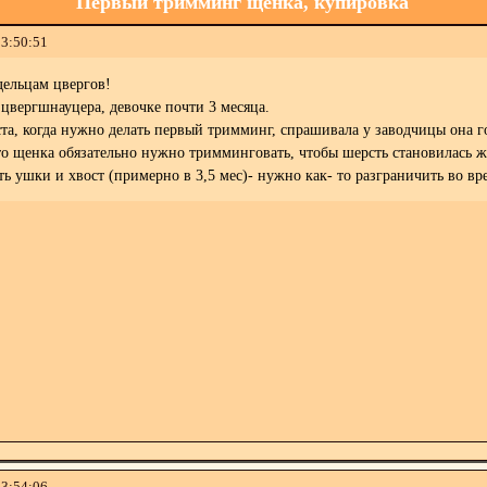
Первый тримминг щенка, купировка
13:50:51
дельцам цвергов!
цвергшнауцера, девочке почти 3 месяца.
а, когда нужно делать первый тримминг, спрашивала у заводчицы она го
то щенка обязательно нужно тримминговать, чтобы шерсть становилась ж
ь ушки и хвост (примерно в 3,5 мес)- нужно как- то разграничить во 
13:54:06