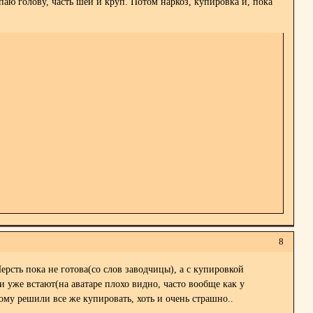
аю голову, часть шеи и круп. Потом наркоз, купировка и, пока
8
рсть пока не готова(со слов заводчицы), а с купировкой
и уже встают(на аватаре плохо видно, часто вообще как у
тому решили все же купировать, хоть и очень страшно..