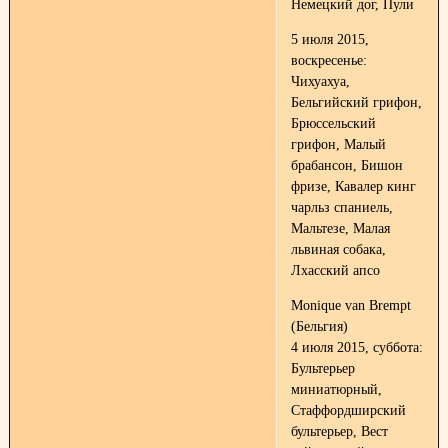
Немецкий дог, Пули
5 июля 2015,
воскресенье:
Чихуахуа,
Бельгийский грифон,
Брюссельский
грифон, Малый
брабансон, Бишон
фризе, Кавалер кинг
чарльз спаниель,
Мальтезе, Малая
львиная собака,
Лхасский апсо
Monique van Brempt
(Бельгия)
4 июля 2015, суббота:
Бультерьер
миниатюрный,
Стаффордширский
бультерьер, Вест