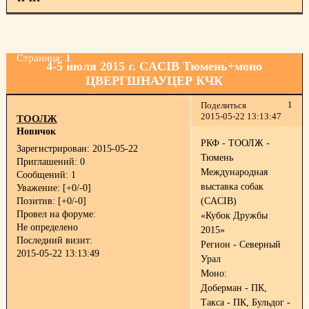
Страница:
1
4-5 июля 2015 г. CACIB Тюмень+моно
ЦВЕРГШНАУЦЕР КЧК
1
Поделиться
2015-05-22 13:13:47
ТООЛЖ
Новичок
РКФ - ТООЛЖ -
Зарегистрирован
: 2015-05-22
Тюмень
Приглашений:
0
Международная
Сообщений:
1
выставка собак
Уважение:
[+0/-0]
Позитив:
[+0/-0]
(CACIB)
Провел на форуме:
«Кубок Дружбы
Не определено
2015»
Последний визит:
Регион - Северный
2015-05-22 13:13:49
Урал
Моно:
Доберман - ПК,
Такса - ПК, Бульдог -