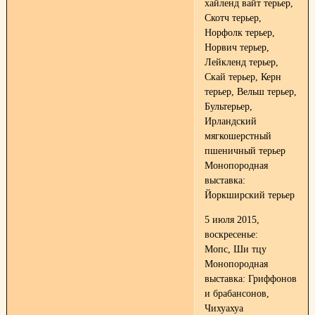
хайленд вайт терьер,
Скотч терьер,
Норфолк терьер,
Норвич терьер,
Лейкленд терьер,
Скай терьер, Керн
терьер, Вельш терьер,
Бультерьер,
Ирландский
мягкошерстный
пшеничный терьер
Монопородная
выставка:
Йоркширский терьер
5 июля 2015,
воскресенье:
Мопс, Ши тцу
Монопородная
выставка: Гриффонов
и брабансонов,
Чихуахуа