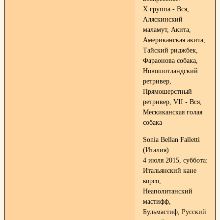
X группа - Вся,
Аляскинский
маламут, Акита,
Американская акита,
Тайский риджбек,
Фараонова собака,
Новошотландский
ретривер,
Прямошерстный
ретривер, VII - Вся,
Мескиканская голая
собака
Sonia Bellan Falletti
(Италия)
4 июля 2015, суббота:
Итальянский кане
корсо,
Неаполитанский
мастифф,
Бульмастиф, Русский