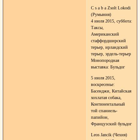
C s a b a Zsolt Lokodi
(Румыния)
4 июля 2015, суббота:
Таксы,
Американский
стаффордширский
терьер, ирландский
терьер, эрдель-терьер
Монопородная
выставка: Бульдог
5 июля 2015,
воскресенье:
Басенджи, Китайская
хохлатая собака,
Континентальный
той спаниель-
папийон,
Французский бульдог
Leos Jancik (Чехия)