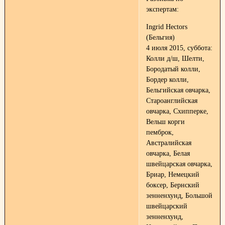
экспертам:
Ingrid Hectors
(Бельгия)
4 июля 2015, суббота:
Колли д/ш, Шелти,
Бородатый колли,
Бордер колли,
Бельгийская овчарка,
Староанглийская
овчарка, Схипперке,
Вельш корги
пемброк,
Австралийская
овчарка, Белая
швейцарская овчарка,
Бриар, Немецкий
боксер, Бернский
зенненхунд, Большой
швейцарский
зенненхунд,