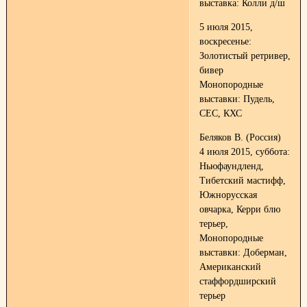
выставка: Колли д/ш
5 июля 2015,
воскресенье:
Золотистый ретривер,
бивер
Монопородные
выставки: Пудель,
СЕС, КХС
Беляков В. (Россия)
4 июля 2015, суббота:
Ньюфаундленд,
Тибетский мастифф,
Южнорусская
овчарка, Керри блю
терьер,
Монопородные
выставки: Доберман,
Американский
стаффордширский
терьер