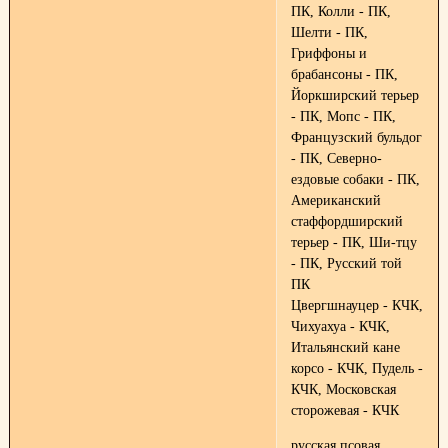
ПК, Колли - ПК,
Шелти - ПК,
Гриффоны и
брабансоны - ПК,
Йоркширский терьер
- ПК, Мопс - ПК,
Французский бульдог
- ПК, Северно-
ездовые собаки - ПК,
Американский
стаффордширский
терьер - ПК, Ши-тцу
- ПК, Русский той
ПК
Цвергшнауцер - КЧК,
Чихуахуа - КЧК,
Итальянский кане
корсо - КЧК, Пудель -
КЧК, Московская
сторожевая - КЧК
русская псовая,