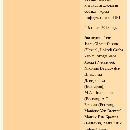
китайская хохлатая
собака - ждем
информации от НКП
4-5 июля 2015 года
Эксперты: Leos
Jancik/Леош Янчик
(Чехия), Lokodi Czaba
Zsolt/Локоди Чаба
Жолд (Румыния),
Nikolina Davidovska/
Николина
Давидовска
(Болгария),
М.А. Поливанов
(Россия), А.С.
Белкин (Россия),
Monique Van Brempt/
Моник Ван Бремпт
(Бельгия), Zafra Sirik/
Зафра Сирик