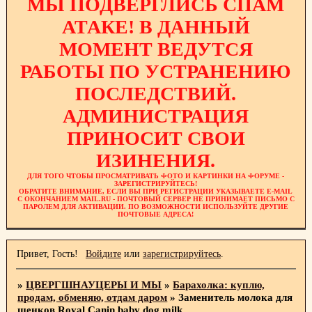
МЫ ПОДВЕРГЛИСЬ СПАМ
АТАКЕ! В ДАННЫЙ
МОМЕНТ ВЕДУТСЯ
РАБОТЫ ПО УСТРАНЕНИЮ
ПОСЛЕДСТВИЙ.
АДМИНИСТРАЦИЯ
ПРИНОСИТ СВОИ
ИЗИНЕНИЯ.
ДЛЯ ТОГО ЧТОБЫ ПРОСМАТРИВАТЬ ФОТО И КАРТИНКИ НА ФОРУМЕ -
ЗАРЕГИСТРИРУЙТЕСЬ!
ОБРАТИТЕ ВНИМАНИЕ, ЕСЛИ ВЫ ПРИ РЕГИСТРАЦИИ УКАЗЫВАЕТЕ E-MAIL
С ОКОНЧАНИЕМ MAIL.RU - ПОЧТОВЫЙ СЕРВЕР НЕ ПРИНИМАЕТ ПИСЬМО С
ПАРОЛЕМ ДЛЯ АКТИВАЦИИ. ПО ВОЗМОЖНОСТИ ИСПОЛЬЗУЙТЕ ДРУГИЕ
ПОЧТОВЫЕ АДРЕСА!
Привет, Гость!
Войдите
или
зарегистрируйтесь
.
»
ЦВЕРГШНАУЦЕРЫ И МЫ
»
Барахолка: куплю,
продам, обменяю, отдам даром
»
Заменитель молока для
щенков Royal Canin baby dog milk