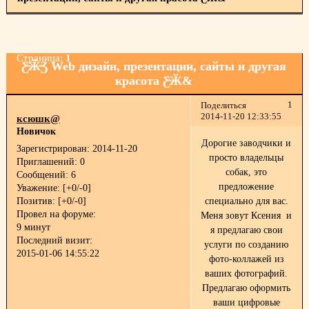
Страница:
1
Ƹ̴Ӂ̴Ʒ Web дизайн, презентации, сайты и другая
красота Ƹ̴Ӂ&
1
Поделиться
2014-11-20 12:33:55
ксюшк@
Новичок
Дорогие заводчики и
Зарегистрирован
: 2014-11-20
просто владельцы
Приглашений:
0
собак, это
Сообщений:
6
предложение
Уважение:
[+0/-0]
Позитив:
[+0/-0]
специально для вас.
Провел на форуме:
Меня зовут Ксения и
9 минут
я предлагаю свои
Последний визит:
услуги по созданию
2015-01-06 14:55:22
фото-коллажей из
ваших фотографий.
Предлагаю оформить
ваши цифровые