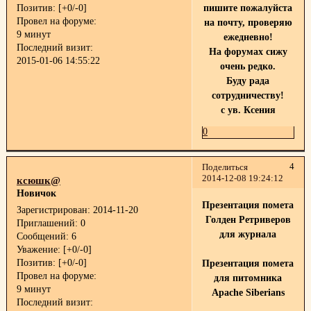
Позитив:
[+0/-0]
пишите пожалуйста
Провел на форуме:
на почту, проверяю
9 минут
ежедневно!
Последний визит:
На форумах сижу
2015-01-06 14:55:22
очень редко.
Буду рада
сотрудничеству!
с ув. Ксения
0
4
Поделиться
2014-12-08 19:24:12
ксюшк@
Новичок
Презентация помета
Зарегистрирован
: 2014-11-20
Голден Ретриверов
Приглашений:
0
для журнала
Сообщений:
6
Уважение:
[+0/-0]
Позитив:
[+0/-0]
Презентация помета
Провел на форуме:
для питомника
9 минут
Apache Siberians
Последний визит: