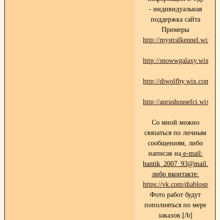
- индивидуальная
поддержка сайта
Примеры
http://mystralkennel.wix.
http://snowwgalaxy.wix.c
http://diwolfby.wix.com/di
http://anrushousefci.wix.c
Со мной можно
связаться по личным
сообщениям, либо
написав на
e-mail:
bantik_2007_93@mail.ru
либо вконтакте:
https://vk.com/diablospride
Фото работ будут
пополняться по мере
заказов.[/b]