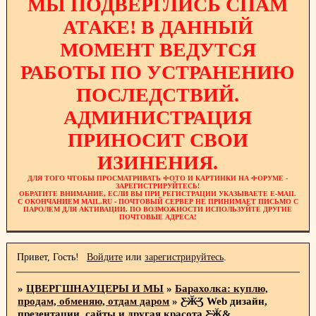
МЫ ПОДВЕРГЛИСЬ СПАМ
АТАКЕ! В ДАННЫЙ
МОМЕНТ ВЕДУТСЯ
РАБОТЫ ПО УСТРАНЕНИЮ
ПОСЛЕДСТВИЙ.
АДМИНИСТРАЦИЯ
ПРИНОСИТ СВОИ
ИЗИНЕНИЯ.
ДЛЯ ТОГО ЧТОБЫ ПРОСМАТРИВАТЬ ФОТО И КАРТИНКИ НА ФОРУМЕ -
ЗАРЕГИСТРИРУЙТЕСЬ!
ОБРАТИТЕ ВНИМАНИЕ, ЕСЛИ ВЫ ПРИ РЕГИСТРАЦИИ УКАЗЫВАЕТЕ E-MAIL
С ОКОНЧАНИЕМ MAIL.RU - ПОЧТОВЫЙ СЕРВЕР НЕ ПРИНИМАЕТ ПИСЬМО С
ПАРОЛЕМ ДЛЯ АКТИВАЦИИ. ПО ВОЗМОЖНОСТИ ИСПОЛЬЗУЙТЕ ДРУГИЕ
ПОЧТОВЫЕ АДРЕСА!
Привет, Гость!
Войдите
или
зарегистрируйтесь
.
»
ЦВЕРГШНАУЦЕРЫ И МЫ
»
Барахолка: куплю,
продам, обменяю, отдам даром
»
Ƹ̴Ӂ̴Ʒ Web дизайн,
презентации, сайты и другая красота Ƹ̴Ӂ&