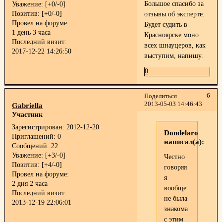
Большое спасибо за
Уважение:
[+0/-0]
Позитив:
[+0/-0]
отзывы об эксперте.
Провел на форуме:
Будет судить в
1 день 3 часа
Красноярске моно
Последний визит:
всех шнауцеров, как
2017-12-22 14:26:50
выступим, напишу.
0
6
Поделиться
2013-05-03 14:46:43
Gabriella
Участник
Зарегистрирован
: 2012-12-20
Dondelaro
Приглашений:
0
написал(а):
Сообщений:
22
Уважение:
[+3/-0]
Честно
Позитив:
[+4/-0]
говоряя
Провел на форуме:
я
2 дня 2 часа
вообще
Последний визит:
не была
2013-12-19 22:06:01
знакома
с этим