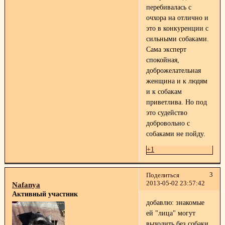
перебивалась с
очхора на отлично и
это в конкуренции с
сильными собаками.
Сама эксперт
спокойная,
доброжелательная
женщина и к людям
и к собакам
приветлива. Но под
это судейство
добровольно с
собаками не пойду.
+1
3
Поделиться
2013-05-02 23:57:42
Nafanya
Активный участник
добавлю: знакомые
ей "лица" могут
выходить без собаки.