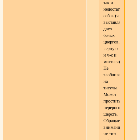
так и
недостатки
собак (я
выставляла
двух
белых
цвергов,
черную
и ч-с и
миттеля).
Не
злобливая
на
титулы.
Может
простить
переросшую
шерсть.
Обращает
внимание
не тип