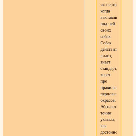
экспертом,
когда
выставляла
под ней
своих
собак.
Собак
действительно
видит,
знает
стандарт,
знает
про
правильность
перцовых
окрасов.
Абсолютно
точно
указала,
как
достоинства,