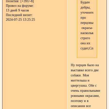
Позитив:
[+391/-8]
Будьте
Провел на форуме:
добры,
13 дней 9 часов
уточните
Последний визит:
про
2024-07-25 13:25:25
перцовые
окрасы-
насколько
строго
она их
судит,Спасибо!
Ну перцев было на
выставке всего две
собаки. Моя
миттельша и
цвергушка. Обе с
очень правильными
ровными окрасами,
поэтому и в
описании все