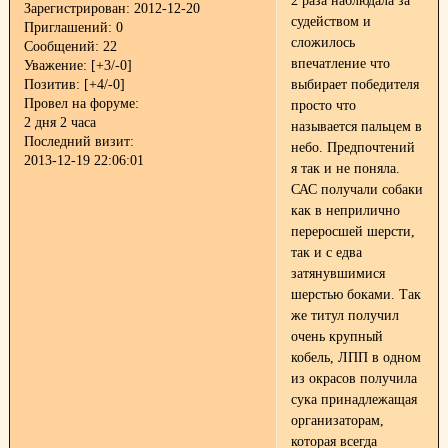
2 раза наблюдала за
Зарегистрирован
: 2012-12-20
судейством и
Приглашений:
0
сложилось
Сообщений:
22
впечатление что
Уважение:
[+3/-0]
Позитив:
[+4/-0]
выбирает победителя
Провел на форуме:
просто что
2 дня 2 часа
называется пальцем в
Последний визит:
небо. Предпочтений
2013-12-19 22:06:01
я так и не поняла.
САС получали собаки
как в неприлично
переросшей шерсти,
так и с едва
затянувшимися
шерстью боками. Так
же титул получил
очень крупный
кобель, ЛПП в одном
из окрасов получила
сука принадлежащая
организаторам,
которая всегда