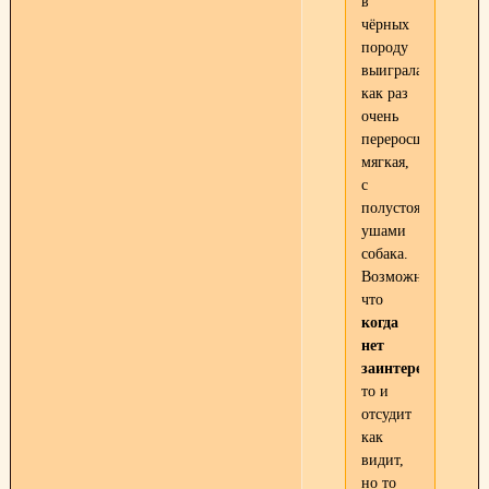
в
чёрных
породу
выиграла
как раз
очень
переросшая,
мягкая,
с
полустоячими
ушами
собака.
Возможно
что
когда
нет
заинтересованнос
то и
отсудит
как
видит,
но то