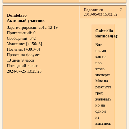
7
Поделиться
2013-05-03 15:02:52
Dondelaro
Активный участник
Зарегистрирован
: 2012-12-19
Gabriella
Приглашений:
0
написал(а):
Сообщений:
342
Уважение:
[+156/-3]
Вот
Позитив:
[+391/-8]
прямо
Провел на форуме:
как не
13 дней 9 часов
про
Последний визит:
этого
2024-07-25 13:25:25
эксперта.
Мне на
результаты
грех
жаловаться,
но на
одной
из
выставок