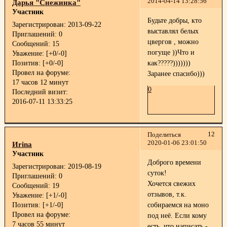
2014-04-14 13:28:56
Дарья "Снежинка"
Участник
Будьте добры, кто
Зарегистрирован
: 2013-09-22
выставлял белых
Приглашений:
0
цвергов , можно
Сообщений:
15
погуще ))Что и
Уважение:
[+0/-0]
Позитив:
[+0/-0]
как?????)))))))
Провел на форуме:
Заранее спасибо)))
17 часов 12 минут
0
Последний визит:
2016-07-11 13:33:25
12
Поделиться
2020-01-06 23:01:50
Иrina
Участник
Доброго времени
Зарегистрирован
: 2019-08-19
суток!
Приглашений:
0
Хочется свежих
Сообщений:
19
отзывов, т.к.
Уважение:
[+1/-0]
Позитив:
[+1/-0]
собираемся на моно
Провел на форуме:
под неё. Если кому
7 часов 55 минут
есть, что написать -