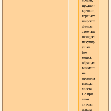
собаки,
предпочтение-
крепкие,
коренастые,
широкотелые.
Делала
замечания
некорректным
некупированным
ушам
(не
моих),
обращала
внимание
на
правильность
выхода
хвоста.
Но при
этом
титулы
давала