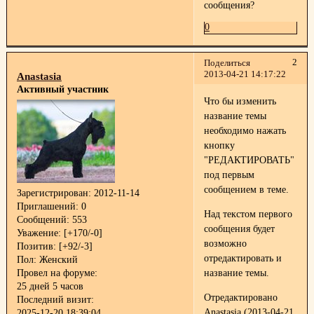
сообщения?
0
2
Поделиться
2013-04-21 14:17:22
Anastasia
Активный участник
Что бы изменить
название темы
необходимо нажать
кнопку
"РЕДАКТИРОВАТЬ"
под первым
сообщением в теме.
Зарегистрирован
: 2012-11-14
Приглашений:
0
Над текстом первого
Сообщений:
553
сообщения будет
Уважение:
[+170/-0]
возможно
Позитив:
[+92/-3]
отредактировать и
Пол:
Женский
название темы.
Провел на форуме:
25 дней 5 часов
Отредактировано
Последний визит:
Anastasia (2013-04-21
2025-12-20 18:39:04