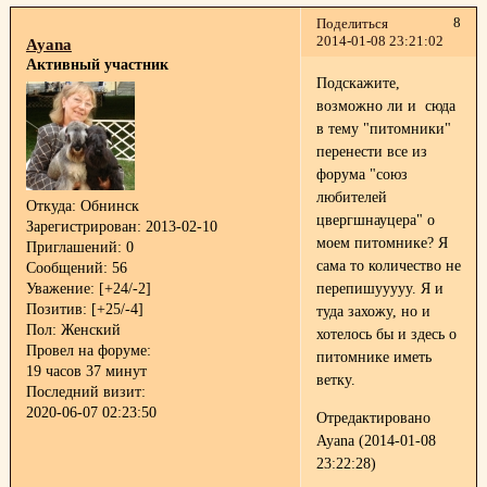
8
Поделиться
2014-01-08 23:21:02
Ayana
Активный участник
Подскажите,
возможно ли и сюда
в тему "питомники"
перенести все из
форума "союз
любителей
Откуда:
Обнинск
цвергшнауцера" о
Зарегистрирован
: 2013-02-10
моем питомнике? Я
Приглашений:
0
сама то количество не
Сообщений:
56
Уважение:
[+24/-2]
перепишууууу. Я и
Позитив:
[+25/-4]
туда захожу, но и
Пол:
Женский
хотелось бы и здесь о
Провел на форуме:
питомнике иметь
19 часов 37 минут
ветку.
Последний визит:
2020-06-07 02:23:50
Отредактировано
Ayana (2014-01-08
23:22:28)