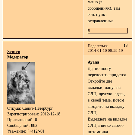
меню (в
сообщениях), там
есть пункт
отправленные.
0
13
Поделиться
2014-01-10 00:59:19
Semen
Модератор
Ayana
Да, по посту
переносить придется.
Откройте две
вкладки, одну- на
СЛЦ, другую- здесь,
в своей теме, потом
заходите на вкладку
Откуда:
Санкт-Петербург
СЛЦ.
Зарегистрирован
: 2012-12-18
Выделяете на вкладке
Приглашений:
0
Сообщений:
882
СЛЦ в ветке своего
Уважение:
[+412/-0]
питомника