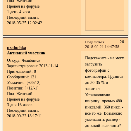
Пол:
Женский
Провел на форуме:
1 день 4 часа
Последний визит:
2018-05-25 12:02:42
26
Поделиться
2018-09-21 14:47:58
uralochka
Активный участник
Подскажите - не могу
Откуда:
Челябинск
загрузить
Зарегистрирован
: 2013-11-14
фотографии с
Приглашений:
0
компьютера. Грузятся
Сообщений:
121
Уважение:
[+39/-2]
до 30-35 % и
Позитив:
[+12/-1]
зависает.
Пол:
Женский
Устанавливаю
Провел на форуме:
ширину превью 480
3 дня 16 часов
пикселей, 360 пикс. -
Последний визит:
всё то же. Возможно
2018-09-22 18:17:11
уменьшить размер -
до какой величины?