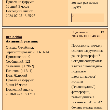
Провел на форуме:
вот как раз новые-
13 дней 9 часов
нет???
Последний визит:
0
2024-07-25 13:25:25
16
Поделиться
2014-06-10 15:48:46
uralochka
Активный участник
Подскажите, почему
Откуда:
Челябинск
слетают загруженные
Зарегистрирован
: 2013-11-14
ранее фотографии?
Приглашений:
0
Сегодня обнаружила
Сообщений:
121
Уважение:
[+39/-2]
в ветке "шоколадно-
Позитив:
[+12/-1]
подпалые
Пол:
Женский
цвергшнауцеры"
Провел на форуме:
исчезли
3 дня 16 часов
("схлопнулись")
Последний визит:
фотографии,
2018-09-22 18:17:11
размещённые в
постингах 341 и 342
больше месяца назад.