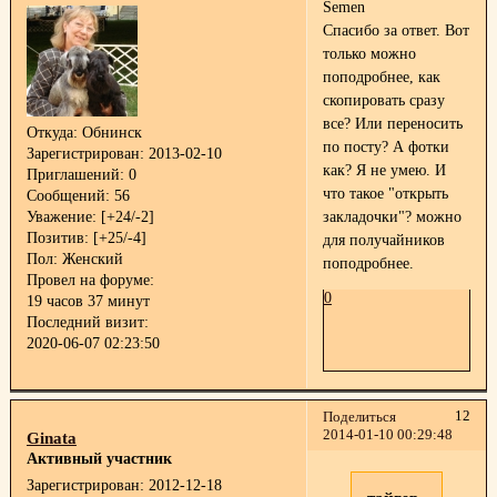
Semen
Спасибо за ответ. Вот
только можно
поподробнее, как
скопировать сразу
все? Или переносить
Откуда:
Обнинск
по посту? А фотки
Зарегистрирован
: 2013-02-10
как? Я не умею. И
Приглашений:
0
что такое "открыть
Сообщений:
56
Уважение:
[+24/-2]
закладочки"? можно
Позитив:
[+25/-4]
для получайников
Пол:
Женский
поподробнее.
Провел на форуме:
0
19 часов 37 минут
Последний визит:
2020-06-07 02:23:50
12
Поделиться
2014-01-10 00:29:48
Ginata
Активный участник
Зарегистрирован
: 2012-12-18