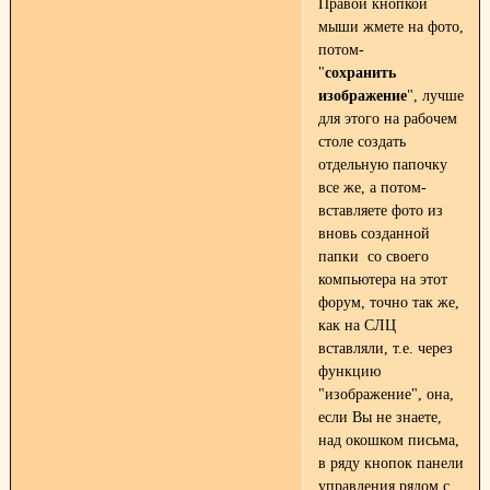
Правой кнопкой
мыши жмете на фото,
потом-
"
сохранить
изображение
", лучше
для этого на рабочем
столе создать
отдельную папочку
все же, а потом-
вставляете фото из
вновь созданной
папки со своего
компьютера на этот
форум, точно так же,
как на СЛЦ
вставляли, т.е. через
функцию
"изображение", она,
если Вы не знаете,
над окошком письма,
в ряду кнопок панели
управления рядом с