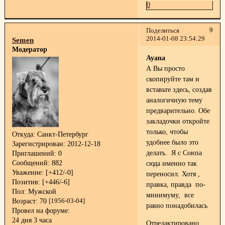
0
9
Поделиться
2014-01-08 23:54:29
Semen
Модератор
Ayana
А Вы просто
скопируйте там и
вставьте здесь, создав
аналогичную тему
предварительно. Обе
закладочки откройте
только, чтобы
Откуда:
Санкт-Петербург
удобнее было это
Зарегистрирован
: 2012-12-18
делать. Я с Союза
Приглашений:
0
Сообщений:
882
сюда именно так
Уважение:
[+412/-0]
переносил. Хотя ,
Позитив:
[+446/-6]
правка, правда по-
Пол:
Мужской
минимуму, все
Возраст:
70
[1956-03-04]
равно понадобилась
Провел на форуме:
24 дня 3 часа
Отредактировано