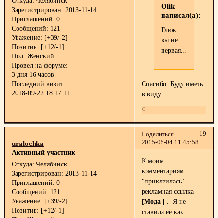
Откуда:
Челябинск
Olik
Зарегистрирован
: 2013-11-14
написал(а):
Приглашений:
0
Сообщений:
121
Глюк..
Уважение:
[+39/-2]
вы не
Позитив:
[+12/-1]
первая...
Пол:
Женский
Провел на форуме:
3 дня 16 часов
Последний визит:
Спасибо. Буду иметь
2018-09-22 18:17:11
в виду
0
19
Поделиться
2015-05-04 11:45:58
uralochka
Активный участник
К моим
Откуда:
Челябинск
комментариям
Зарегистрирован
: 2013-11-14
"приклеилась"
Приглашений:
0
рекламная ссылка
Сообщений:
121
Уважение:
[+39/-2]
[Мода ]
. Я не
Позитив:
[+12/-1]
ставила её как