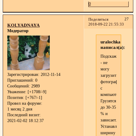
0
27
Поделиться
2018-09-22 21:55:33
KOLYADNAYA
Модератор
uralochka
написал(а):
Подскажите
- не
могу
Зарегистрирован
: 2012-11-14
загрузить
Приглашений:
0
фотографии
Сообщений:
2989
с
Уважение:
[+1708/-9]
компьютера.
Позитив:
[+767/-1]
Грузятся
Провел на форуме:
до 30-35
1 месяц 2 дня
% и
Последний визит:
зависает.
2021-02-02 18:12:37
Устанавливаю
ширину