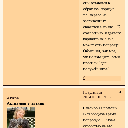
они вставятся в
обратном порядке.
т.е. первое из
загруженных
окажется в конце. К
сожалению, я другого
варианта не знаю,
может есть попроще.
Объяснил, как мог,
уж не взыщите, сами
просили "для
получайников"
.
0
14
Поделиться
2014-01-10 19:52:35
Ayana
Активный участник
Спасибо за помощь.
В свободное время
попробую. С моей
скоростью на это