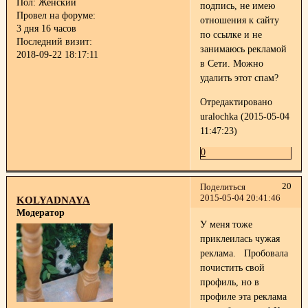
Пол:
Женский
подпись, не имею
Провел на форуме:
отношения к сайту
3 дня 16 часов
по ссылке и не
Последний визит:
занимаюсь рекламой
2018-09-22 18:17:11
в Сети. Можно
удалить этот спам?
Отредактировано
uralochka (2015-05-04
11:47:23)
0
20
Поделиться
2015-05-04 20:41:46
KOLYADNAYA
Модератор
У меня тоже
приклеилась чужая
реклама.
Пробовала
почистить свой
профиль, но в
профиле эта реклама