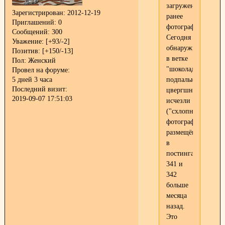
загруженные
Зарегистрирован
: 2012-12-19
ранее
Приглашений:
0
фотографии?
Сообщений:
300
Сегодня
Уважение:
[+93/-2]
обнаружила
Позитив:
[+150/-13]
в ветке
Пол:
Женский
"шоколадно-
Провел на форуме:
подпалые
5 дней 3 часа
Последний визит:
цвергшнауцеры"
2019-09-07 17:51:03
исчезли
("схлопнулись")
фотографии,
размещённые
в
постингах
341 и
342
больше
месяца
назад.
Это