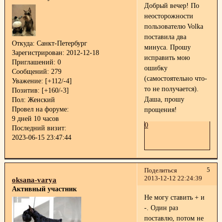
Добрый вечер! По
неосторожности
пользователю Volka
поставила два
Откуда:
Санкт-Петербург
минуса. Прошу
Зарегистрирован
: 2012-12-18
исправить мою
Приглашений:
0
ошибку
Сообщений:
279
(самостоятельно что-
Уважение:
[+112/-4]
то не получается).
Позитив:
[+160/-3]
Даша, прошу
Пол:
Женский
Провел на форуме:
прощения!
9 дней 10 часов
0
Последний визит:
2023-06-15 23:47:44
5
Поделиться
2013-12-12 22:24:39
oksana-varya
Активный участник
Не могу ставить + и
-. Один раз
поставлю, потом не