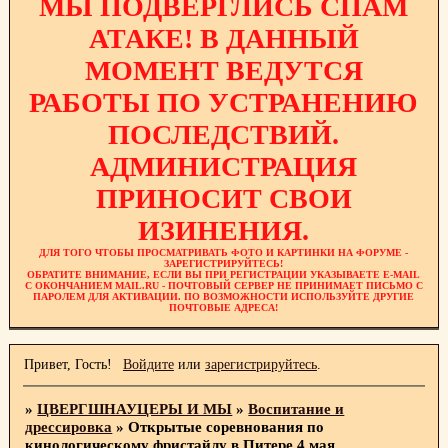
МЫ ПОДВЕРГЛИСЬ СПАМ
АТАКЕ! В ДАННЫЙ
МОМЕНТ ВЕДУТСЯ
РАБОТЫ ПО УСТРАНЕНИЮ
ПОСЛЕДСТВИЙ.
АДМИНИСТРАЦИЯ
ПРИНОСИТ СВОИ
ИЗИНЕНИЯ.
ДЛЯ ТОГО ЧТОБЫ ПРОСМАТРИВАТЬ ФОТО И КАРТИНКИ НА ФОРУМЕ -
ЗАРЕГИСТРИРУЙТЕСЬ!
ОБРАТИТЕ ВНИМАНИЕ, ЕСЛИ ВЫ ПРИ РЕГИСТРАЦИИ УКАЗЫВАЕТЕ E-MAIL
С ОКОНЧАНИЕМ MAIL.RU - ПОЧТОВЫЙ СЕРВЕР НЕ ПРИНИМАЕТ ПИСЬМО С
ПАРОЛЕМ ДЛЯ АКТИВАЦИИ. ПО ВОЗМОЖНОСТИ ИСПОЛЬЗУЙТЕ ДРУГИЕ
ПОЧТОВЫЕ АДРЕСА!
Привет, Гость!
Войдите
или
зарегистрируйтесь
.
»
ЦВЕРГШНАУЦЕРЫ И МЫ
»
Воспитание и
дрессировка
»
Открытые соревнования по
кинологическому фристайлу в Питере 4 мая