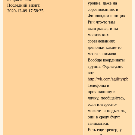
уровне, даже на
Последний визит:
соревнованиях в
2020-12-09 17:58:35
Финляндии шпицик
Рич что-то там
выигрывал, и на
московских
соревнованиях
девчонки какие-то
места занимали.
Вообще координаты
группы Фауна-дэнс
вот:
http://vk.com/agilityspb.
Телефоны и
проч.напишу в
личку, пообщайтесь,
если интересно-
можете и подъехать,
они в среду будут
заниматься.
Есть еще тренер, у