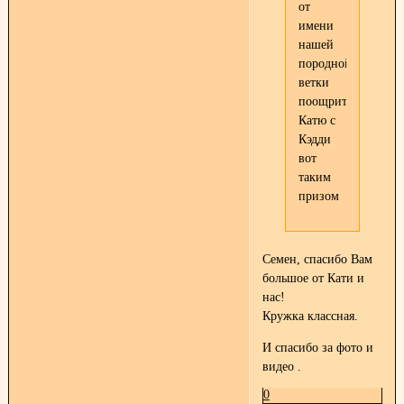
от
имени
нашей
породной
ветки
поощрить
Катю с
Кэдди
вот
таким
призом
Семен, спасибо Вам
большое от Кати и
нас!
Кружка классная.
И спасибо за фото и
видео
.
0