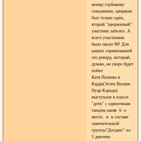
моему глубокому
сожалению, цвержик
был только один,
второй "цвержиный"
участник заболел. А
всего участников
было около 90! Для
наших соревнований
это рекорд, который,
думаю, не скоро будет
побит
Катя Палеева и
Кэдди(Эстен Валери
Нуар Кэридо)
выступали в классе
"дети" с одиночным
танцем,заняв 6 -е
место, и в составе
замечательной
группы"Догданс" из
5 девочек-