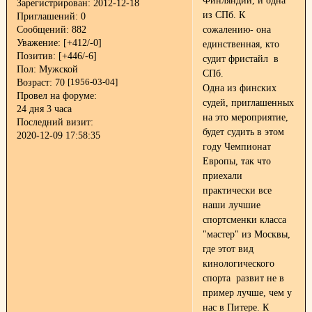
Финляндии, и одна
Зарегистрирован
: 2012-12-18
из СПб. К
Приглашений:
0
Сообщений:
882
сожалению- она
Уважение:
[+412/-0]
единственная, кто
Позитив:
[+446/-6]
судит фристайл в
Пол:
Мужской
СПб.
Возраст:
70
[1956-03-04]
Одна из финских
Провел на форуме:
судей, приглашенных
24 дня 3 часа
на это мероприятие,
Последний визит:
будет судить в этом
2020-12-09 17:58:35
году Чемпионат
Европы, так что
приехали
практически все
наши лучшие
спортсменки класса
"мастер" из Москвы,
где этот вид
кинологического
спорта развит не в
пример лучше, чем у
нас в Питере. К