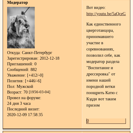
Модератор
Вот видео:
http://youtu.be/5aQceGk
Как единственного
цверготанцора,
принимавшего
участие в
соревнованиях,
Откуда:
Санкт-Петербург
позволил себе, как
Зарегистрирован
: 2012-12-18
модератор раздела
Приглашений:
0
"Воспитание и
Сообщений:
882
дрессировка" от
Уважение:
[+412/-0]
имени нашей
Позитив:
[+446/-6]
породной ветки
Пол:
Мужской
Возраст:
70
[1956-03-04]
поощрить Катю с
Провел на форуме:
Кэдди вот таким
24 дня 3 часа
призом
Последний визит:
2020-12-09 17:58:35
0