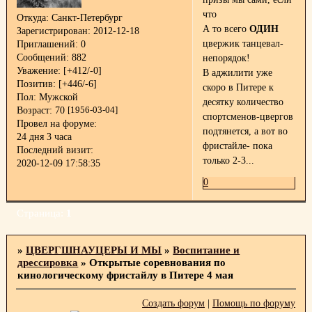
что
Откуда:
Санкт-Петербург
А то всего
ОДИН
Зарегистрирован
: 2012-12-18
цвержик танцевал-
Приглашений:
0
Сообщений:
882
непорядок!
Уважение:
[+412/-0]
В аджилити уже
Позитив:
[+446/-6]
скоро в Питере к
Пол:
Мужской
десятку количество
Возраст:
70
[1956-03-04]
спортсменов-цвергов
Провел на форуме:
подтянется, а вот во
24 дня 3 часа
фристайле- пока
Последний визит:
только 2-3...
2020-12-09 17:58:35
0
Страница:
1
»
ЦВЕРГШНАУЦЕРЫ И МЫ
»
Воспитание и
дрессировка
»
Открытые соревнования по
кинологическому фристайлу в Питере 4 мая
Создать форум
|
Помощь по форуму