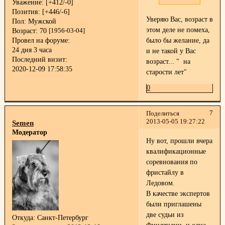
Уважение:
[+412/-0]
Позитив:
[+446/-6]
Уверяю Вас, возраст в
Пол:
Мужской
этом деле не помеха,
Возраст:
70
[1956-03-04]
Провел на форуме:
было бы желание, да
24 дня 3 часа
и не такой у Вас
Последний визит:
возраст... " на
2020-12-09 17:58:35
старости лет"
0
7
Поделиться
2013-05-05 19:27:22
Semen
Модератор
Ну вот, прошли вчера
квалификационные
соревнования по
фристайлу в
Ледовом.
В качестве экспертов
были приглашены
две судьи из
Откуда:
Санкт-Петербург