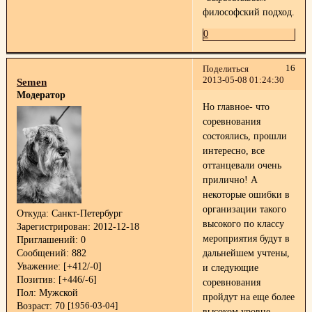
философский подход.
0
16
Поделиться
2013-05-08 01:24:30
Semen
Модератор
Но главное- что
соревнования
состоялись, прошли
интересно, все
оттанцевали очень
прилично! А
некоторые ошибки в
организации такого
Откуда:
Санкт-Петербург
высокого по классу
Зарегистрирован
: 2012-12-18
мероприятия будут в
Приглашений:
0
Сообщений:
882
дальнейшем учтены,
Уважение:
[+412/-0]
и следующие
Позитив:
[+446/-6]
соревнования
Пол:
Мужской
пройдут на еще более
Возраст:
70
[1956-03-04]
высоком уровне