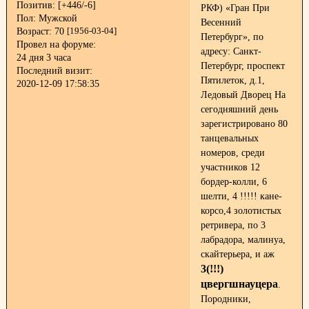
Позитив:
[+446/-6]
РКФ) «Гран При
Пол:
Мужской
Весенний
Возраст:
70
[1956-03-04]
Петербург», по
Провел на форуме:
адресу: Санкт-
24 дня 3 часа
Петербург, проспект
Последний визит:
Пятилеток, д.1,
2020-12-09 17:58:35
Ледовый Дворец На
сегодняшний день
зарегистрировано 80
танцевальных
номеров, среди
участников 12
бордер-колли, 6
шелти, 4 !!!!! кане-
корсо,4 золотистых
ретривера, по 3
лабрадора, малинуа,
скайтерьера, и аж
3(!!!)
цвергшнауцера
.
Породники,