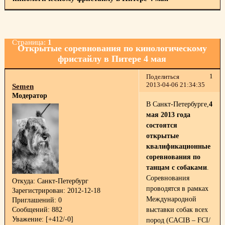
Страница:
1
Открытые соревнования по кинологическому
фристайлу в Питере 4 мая
1
Поделиться
2013-04-06 21:34:35
Semen
Модератор
В Санкт-Петербурге,
4
мая 2013 года
состоятся
открытые
квалификационные
соревнования по
танцам с собаками
.
Соревнования
Откуда:
Санкт-Петербург
проводятся в рамках
Зарегистрирован
: 2012-12-18
Международной
Приглашений:
0
Сообщений:
882
выставки собак всех
Уважение:
[+412/-0]
пород (СACIB – FCI/