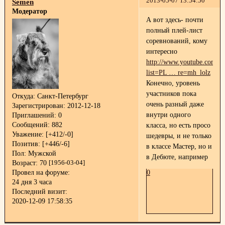
2013-05-07 13:54:50
Semen
Модератор
А вот здесь- почти
полный плей-лист
соревнований, кому
интересно
http://www.youtube.com/pla
list=PL … re=mh_lolz
Конечно, уровень
участников пока
Откуда:
Санкт-Петербург
очень разный даже
Зарегистрирован
: 2012-12-18
внутри одного
Приглашений:
0
Сообщений:
882
класса, но есть просо
Уважение:
[+412/-0]
шедевры, и не только
Позитив:
[+446/-6]
в классе Мастер, но и
Пол:
Мужской
в Дебюте, например
Возраст:
70
[1956-03-04]
0
Провел на форуме:
24 дня 3 часа
Последний визит:
2020-12-09 17:58:35