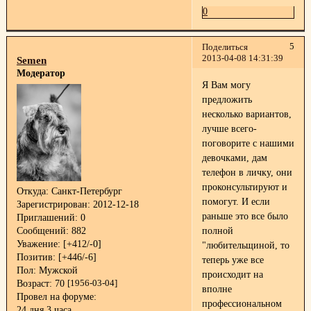
0
5
Поделиться
2013-04-08 14:31:39
Semen
Модератор
Я Вам могу
предложить
несколько вариантов,
лучше всего-
поговорите с нашими
девочками, дам
телефон в личку, они
проконсультируют и
Откуда:
Санкт-Петербург
помогут. И если
Зарегистрирован
: 2012-12-18
раньше это все было
Приглашений:
0
Сообщений:
882
полной
Уважение:
[+412/-0]
"любительщиной, то
Позитив:
[+446/-6]
теперь уже все
Пол:
Мужской
происходит на
Возраст:
70
[1956-03-04]
вполне
Провел на форуме:
профессиональном
24 дня 3 часа