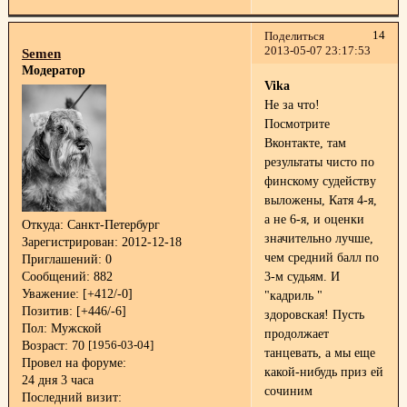
14
Поделиться
2013-05-07 23:17:53
Semen
Модератор
Vika
Не за что!
Посмотрите
Вконтакте, там
результаты чисто по
финскому судейству
выложены, Катя 4-я,
а не 6-я, и оценки
Откуда:
Санкт-Петербург
значительно лучше,
Зарегистрирован
: 2012-12-18
чем средний балл по
Приглашений:
0
Сообщений:
882
3-м судьям. И
Уважение:
[+412/-0]
"кадриль "
Позитив:
[+446/-6]
здоровская! Пусть
Пол:
Мужской
продолжает
Возраст:
70
[1956-03-04]
танцевать, а мы еще
Провел на форуме:
какой-нибудь приз ей
24 дня 3 часа
сочиним
Последний визит: