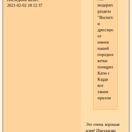
модератор
2021-02-02 18:12:37
раздела
"Воспитание
и
дрессировка"
от
имени
нашей
породной
ветки
поощрить
Катю с
Кэдди
вот
таким
призом
Это очень хорошая
идея! Предлагаю