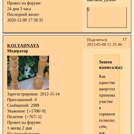
Провел на форуме:
24 дня 3 часа
0
Последний визит:
2020-12-09 17:58:35
17
Поделиться
2013-05-08 11:35:46
KOLYADNAYA
Модератор
Semen
написал(а):
Как
единственного
цверготанцора,
Зарегистрирован
: 2012-11-14
принимавшего
Приглашений:
0
участие
Сообщений:
2989
в
Уважение:
[+1708/-9]
соревнованиях,
Позитив:
[+767/-1]
позволил
Провел на форуме:
себе,
1 месяц 2 дня
как
Последний визит: