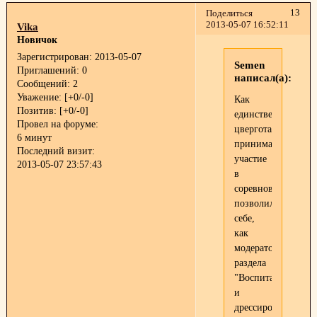
13
Поделиться
2013-05-07 16:52:11
Vika
Новичок
Зарегистрирован
: 2013-05-07
Semen
Приглашений:
0
написал(а):
Сообщений:
2
Уважение:
[+0/-0]
Как
Позитив:
[+0/-0]
единственного
Провел на форуме:
цверготанцора,
6 минут
принимавшего
Последний визит:
участие
2013-05-07 23:57:43
в
соревнованиях,
позволил
себе,
как
модератор
раздела
"Воспитание
и
дрессировка"