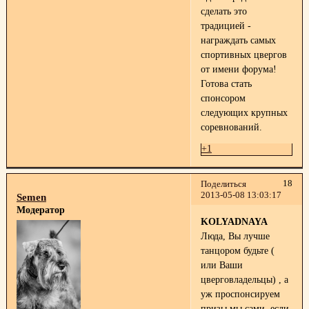
сделать это
традицией -
награждать самых
спортивных цвергов
от имени форума!
Готова стать
спонсором
следующих крупных
соревнований.
+1
18
Поделиться
2013-05-08 13:03:17
Semen
Модератор
KOLYADNAYA
Люда, Вы лучше
танцором будьте (
или Ваши
цверговладельцы) , а
уж проспонсируем
призы мы сами, если