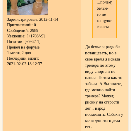
...почему
белые-
то не
Зарегистрирован
: 2012-11-14
танцуют
Приглашений:
0
совсем.
Сообщений:
2989
Уважение:
[+1708/-9]
Позитив:
[+767/-1]
Да белые и рады бы
Провел на форуме:
1 месяц 2 дня
потанцевать, но в
Последний визит:
свое время я искала
2021-02-02 18:12:37
тренера по этому
виду спорта и не
нашла. Потом как-то
забыла. А Вы знаете,
где можно найти
тренера? Может,
рискну на старости
лет... народ
посмешить.
Собаки у
меня для этого дела
есть.