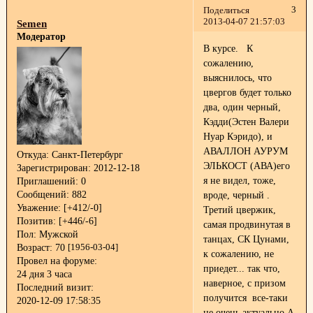
3
Поделиться
2013-04-07 21:57:03
Semen
Модератор
В курсе.
К
сожалению,
выяснилось, что
цвергов будет только
два, один черный,
Кэдди(Эстен Валери
Нуар Кэридо), и
АВАЛЛОН АУРУМ
Откуда:
Санкт-Петербург
ЭЛЬКОСТ (АВА)его
Зарегистрирован
: 2012-12-18
я не видел, тоже,
Приглашений:
0
Сообщений:
882
вроде, черный .
Уважение:
[+412/-0]
Третий цвержик,
Позитив:
[+446/-6]
самая продвинутая в
Пол:
Мужской
танцах, СК Цунами,
Возраст:
70
[1956-03-04]
к сожалению, не
Провел на форуме:
приедет... так что,
24 дня 3 часа
наверное, с призом
Последний визит:
получится все-таки
2020-12-09 17:58:35
не очень актуально
А