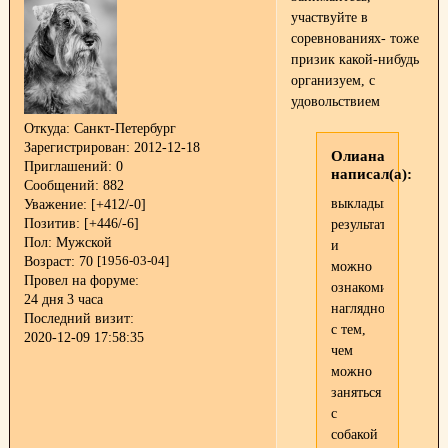
участвуйте в
соревнованиях- тоже
призик какой-нибудь
организуем, с
удовольствием
Откуда:
Санкт-Петербург
Зарегистрирован
: 2012-12-18
Олиана
Приглашений:
0
написал(а):
Сообщений:
882
выкладываете
Уважение:
[+412/-0]
Позитив:
[+446/-6]
результаты
Пол:
Мужской
и
Возраст:
70
[1956-03-04]
можно
Провел на форуме:
ознакомиться
24 дня 3 часа
наглядно
Последний визит:
с тем,
2020-12-09 17:58:35
чем
можно
заняться
с
собакой