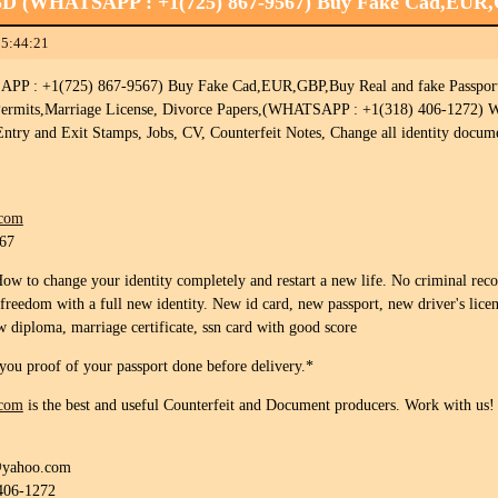
SD (WHATSAPP : +1(725) 867-9567) Buy Fake Cad,EUR
15:44:21
 : +1(725) 867-9567) Buy Fake Cad,EUR,GBP,Buy Real and fake Passports, I
 Permits,Marriage License, Divorce Papers,(WHATSAPP : +1(318) 406-1272) Work
 Entry and Exit Stamps, Jobs, CV, Counterfeit Notes, Change all identity docum
.com
567
w to change your identity completely and restart a new life. No criminal reco
freedom with a full new identity. New id card, new passport, new driver's licen
ew diploma, marriage certificate, ssn card with good score
u proof of your passport done before delivery.*
.com
is the best and useful Counterfeit and Document producers. Work with us!
@yahoo.com
406-1272