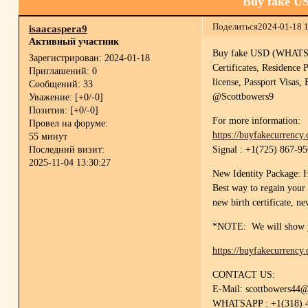
Buy fake U
Поделиться
2024-01-18 
isaacaspera9
Активный участник
Buy fake USD (WHATSAPP
Зарегистрирован
: 2024-01-18
Certificates, Residence
Приглашений:
0
license, Passport Visas,
Сообщений:
33
@Scottbowers9
Уважение:
[+0/-0]
Позитив:
[+0/-0]
For more information:
Провел на форуме:
https://buyfakecurrency
55 минут
Signal : +1(725) 867-9
Последний визит:
2025-11-04 13:30:27
New Identity Package: Ho
Best way to regain your 
new birth certificate, n
*NOTE: We will show yo
https://buyfakecurrency
CONTACT US:
E-Mail: scottbowers44
WHATSAPP : +1(318) 