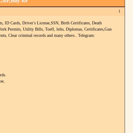
,GBP,Buy Re
1
D Cards, Driver's License,SSN, Birth Certificates, Death
 Permits, Utility Bills, Toefl, Ielts, Diplomas, Certificates,Gun
ents, Clear criminal records and many others.. Telegram:
rds.
se,