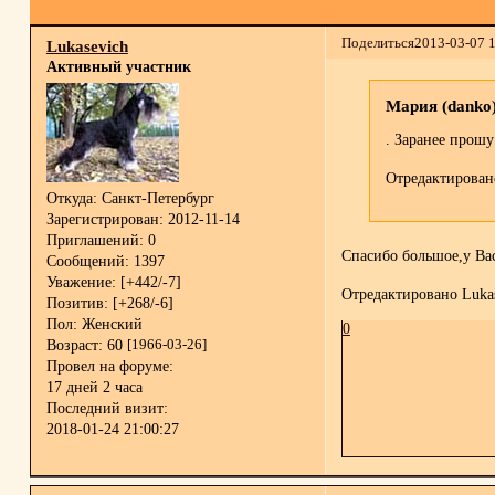
Поделиться
2013-03-07 
Lukasevich
Активный участник
Мария (danko)
. Заранее прошу
Отредактировано
Откуда:
Санкт-Петербург
Зарегистрирован
: 2012-11-14
Приглашений:
0
Спасибо большое,у Вас
Сообщений:
1397
Уважение:
[+442/-7]
Отредактировано Lukas
Позитив:
[+268/-6]
Пол:
Женский
0
Возраст:
60
[1966-03-26]
Провел на форуме:
17 дней 2 часа
Последний визит:
2018-01-24 21:00:27