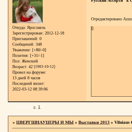
Русский Ассорти" к 
Отредактировано Azzur
Откуда:
Ярославль
0
Зарегистрирован
: 2012-12-18
Приглашений:
0
Сообщений:
348
Уважение:
[+80/-0]
Позитив:
[+31/-1]
Пол:
Женский
Возраст:
42
[1983-10-12]
Провел на форуме:
13 дней 8 часов
Последний визит:
2022-03-12 08:39:06
Страница:
«
1
2
»
ЦВЕРГШНАУЦЕРЫ И МЫ
»
Выставки 2013
»
Vilniaus