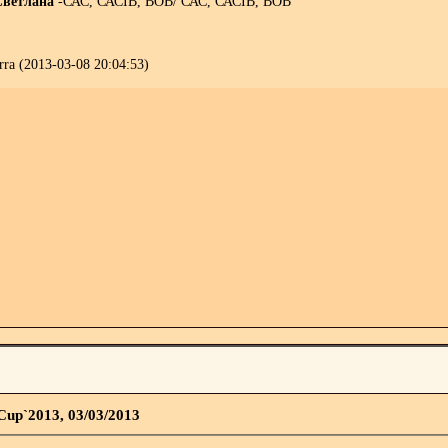
Светлана
-САС, САСIB, BOB/ САС, САСIB, BOB
ra (2013-03-08 20:04:53)
 Cup`2013, 03/03/2013