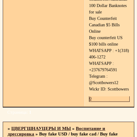
100 Dollar Banknotes
for sale
Buy Counterfeit
Canadian $5 Bills
Online
Buy counterfeit US
$100 bills online
WHATSAPP : +1(318)
406-1272
WHATSAPP :
+237679764591
Telegram :
@Scottbowers12
Wickr ID: Scottbowers
0
Страница:
1
»
ЦВЕРГШНАУЦЕРЫ И МЫ
»
Воспитание и
дрессировка
»
Buy fake USD / buy fake cad / Buy fake