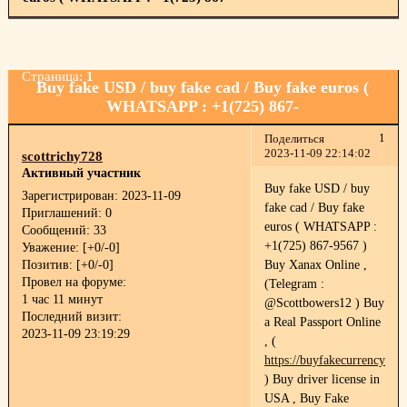
Страница:
1
Buy fake USD / buy fake cad / Buy fake euros (
WHATSAPP : +1(725) 867-
1
Поделиться
2023-11-09 22:14:02
scottrichy728
Активный участник
Buy fake USD / buy
Зарегистрирован
: 2023-11-09
fake cad / Buy fake
Приглашений:
0
euros ( WHATSAPP :
Сообщений:
33
+1(725) 867-9567 )
Уважение:
[+0/-0]
Позитив:
[+0/-0]
Buy Xanax Online ,
Провел на форуме:
(Telegram :
1 час 11 минут
@Scottbowers12 ) Buy
Последний визит:
a Real Passport Online
2023-11-09 23:19:29
, (
https://buyfakecurrency.co
) Buy driver license in
USA , Buy Fake