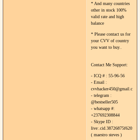
* And many countries
other in stock 100%
valid rate and high
balance
* Please contact us for
your CVV of country
you want to buy..
Contact Me Support:
- ICQ # : 55-96-56
- Email :
cvvhacker450@gmail.com
- telegram :
@bestseller505
- whatsapp #:
+237692308844
- Skype ID :
live:.cid.38726875f620f89e
( maestro steves )