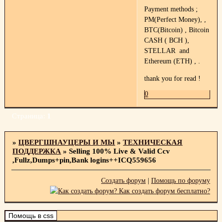
Payment methods ;
PM(Perfect Money), ,
BTC(Bitcoin) , Bitcoin
CASH ( BCH ),
STELLAR and
Ethereum (ETH) , .
thank you for read !
0
Страница:
1
»
ЦВЕРГШНАУЦЕРЫ И МЫ
»
ТЕХНИЧЕСКАЯ
ПОДДЕРЖКА
»
Selling 100% Live & Valid Ccv
,Fullz,Dumps+pin,Bank logins++ICQ559656
Создать форум
|
Помощь по форуму