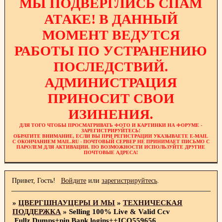
МЫ ПОДВЕРГЛИСЬ СПАМ
АТАКЕ! В ДАННЫЙ
МОМЕНТ ВЕДУТСЯ
РАБОТЫ ПО УСТРАНЕНИЮ
ПОСЛЕДСТВИЙ.
АДМИНИСТРАЦИЯ
ПРИНОСИТ СВОИ
ИЗИНЕНИЯ.
ДЛЯ ТОГО ЧТОБЫ ПРОСМАТРИВАТЬ ФОТО И КАРТИНКИ НА ФОРУМЕ -
ЗАРЕГИСТРИРУЙТЕСЬ!
ОБРАТИТЕ ВНИМАНИЕ, ЕСЛИ ВЫ ПРИ РЕГИСТРАЦИИ УКАЗЫВАЕТЕ E-MAIL
С ОКОНЧАНИЕМ MAIL.RU - ПОЧТОВЫЙ СЕРВЕР НЕ ПРИНИМАЕТ ПИСЬМО С
ПАРОЛЕМ ДЛЯ АКТИВАЦИИ. ПО ВОЗМОЖНОСТИ ИСПОЛЬЗУЙТЕ ДРУГИЕ
ПОЧТОВЫЕ АДРЕСА!
Привет, Гость!
Войдите
или
зарегистрируйтесь
.
»
ЦВЕРГШНАУЦЕРЫ И МЫ
»
ТЕХНИЧЕСКАЯ
ПОДДЕРЖКА
»
Selling 100% Live & Valid Ccv
,Fullz,Dumps+pin,Bank logins++ICQ559656