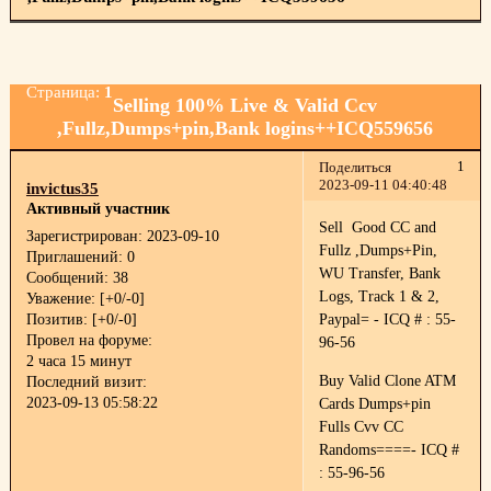
Страница:
1
Selling 100% Live & Valid Ccv
,Fullz,Dumps+pin,Bank logins++ICQ559656
1
Поделиться
2023-09-11 04:40:48
invictus35
Активный участник
Sell Good CC and
Зарегистрирован
: 2023-09-10
Fullz ,Dumps+Pin,
Приглашений:
0
WU Transfer, Bank
Сообщений:
38
Logs, Track 1 & 2,
Уважение:
[+0/-0]
Позитив:
[+0/-0]
Paypal= - ICQ # : 55-
Провел на форуме:
96-56
2 часа 15 минут
Buy Valid Clone ATM
Последний визит:
2023-09-13 05:58:22
Cards Dumps+pin
Fulls Cvv CC
Randoms====- ICQ #
: 55-96-56