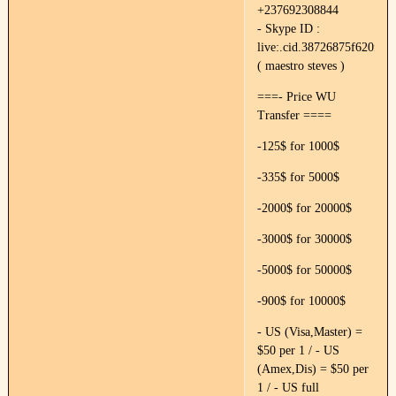
+237692308844
- Skype ID :
live:.cid.38726875f620f89e
( maestro steves )
===- Price WU
Transfer ====
-125$ for 1000$
-335$ for 5000$
-2000$ for 20000$
-3000$ for 30000$
-5000$ for 50000$
-900$ for 10000$
- US (Visa,Master) =
$50 per 1 / - US
(Amex,Dis) = $50 per
1 / - US full