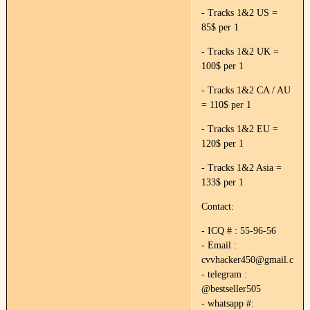
- Tracks 1&2 US =
85$ per 1
- Tracks 1&2 UK =
100$ per 1
- Tracks 1&2 CA / AU
= 110$ per 1
- Tracks 1&2 EU =
120$ per 1
- Tracks 1&2 Asia =
133$ per 1
Contact:
- ICQ # : 55-96-56
- Email :
cvvhacker450@gmail.com
- telegram :
@bestseller505
- whatsapp #: