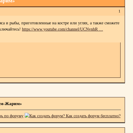
Жарим»
1
а и рыбы, приготовленные на костре или углях, а также сможете
дключайтесь!
https://www.youtube.com/channel/UCNvnhR …
рим-Жарим»
ь по форуму