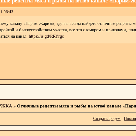
ные рецепты мяса и рыбы на ютюб канале «Парим-
11:06:43
ему каналу «Парим-Жарим», где вы всегда найдете отличные рецепты мяс
тройкой и благоустройством участка, все это с юмором и приколами, по
ться на канал
https://is.gd/RRYrgc
РЖКА
»
Отличные рецепты мяса и рыбы на ютюб канале «Па
Создать форум
|
Помощ