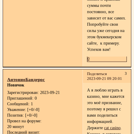
суммы почти
постоянно, все
зависит от вас самих.
Попробуйте свои
силы уже сегодня на
этом букмекерском
сайте, к примеру.
Успехов вам!
0
3
Поделиться
2023-09-21 09:20:01
АнтониоБандерос
Новичок
А я люблю играть в
Зарегистрирован
: 2023-09-21
казино, мне кажется
Приглашений:
0
это моё призвание,
Сообщений:
1
поэтому я решил с
Уважение:
[+0/-0]
Позитив:
[+0/-0]
вами поделиться
Провел на форуме:
информацией.
20 минут
Держите
cat casino
.
Последний визит: