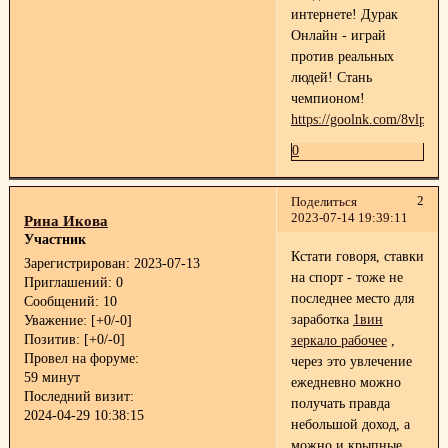
интернете! Дурак
Онлайн - играй
против реальных
людей! Стань
чемпионом!
https://goolnk.com/8vlpg7
0
2
Поделиться
2023-07-14 19:39:11
Рина Икова
Участник
Кстати говоря, ставки
Зарегистрирован
: 2023-07-13
на спорт - тоже не
Приглашений:
0
последнее место для
Сообщений:
10
заработка
1вин
Уважение:
[+0/-0]
Позитив:
[+0/-0]
зеркало рабочее
,
Провел на форуме:
через это увлечение
59 минут
ежедневно можно
Последний визит:
получать правда
2024-04-29 10:38:15
небольшой доход, а
можно и крыпные