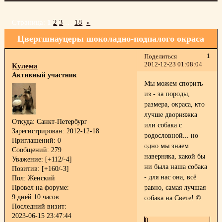
Страница:
1
2
3
…
18
»
Цвергшнауцеры шоколадно-подпалого окраса
1
Поделиться
2012-12-23 01:08:04
Кулема
Активный участник
Мы можем спорить
из - за породы,
размера, окраса, кто
лучше дворняжка
Откуда:
Санкт-Петербург
или собака с
Зарегистрирован
: 2012-12-18
родословной... но
Приглашений:
0
одно мы знаем
Сообщений:
279
наверняка, какой бы
Уважение:
[+112/-4]
ни была наша собака
Позитив:
[+160/-3]
- для нас она, всё
Пол:
Женский
Провел на форуме:
равно, самая лучшая
9 дней 10 часов
собака на Свете! ©
Последний визит:
2023-06-15 23:47:44
0