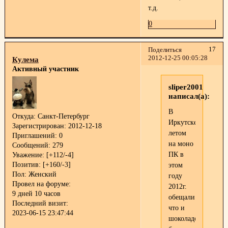
т.д.
0
17
Поделиться
2012-12-25 00:05:28
Кулема
Активный участник
sliper2001
написал(а):
В
Откуда:
Санкт-Петербург
Иркутске
Зарегистрирован
: 2012-12-18
летом
Приглашений:
0
на моно
Сообщений:
279
ПК в
Уважение:
[+112/-4]
Позитив:
[+160/-3]
этом
Пол:
Женский
году
Провел на форуме:
2012г.
9 дней 10 часов
обещали
Последний визит:
что и
2023-06-15 23:47:44
шоколадок