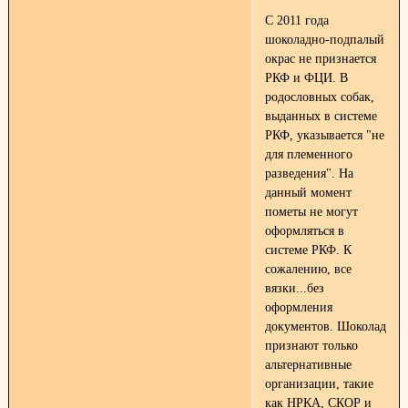
С 2011 года
шоколадно-подпалый
окрас не признается
РКФ и ФЦИ. В
родословных собак,
выданных в системе
РКФ, указывается "не
для племенного
разведения". На
данный момент
пометы не могут
оформляться в
системе РКФ. К
сожалению, все
вязки...без
оформления
документов. Шоколад
признают только
альтернативные
организации, такие
как НРКА, СКОР и