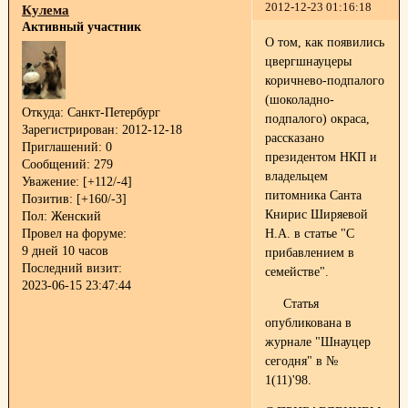
2012-12-23 01:16:18
Кулема
Активный участник
О том, как появились
цвергшнауцеры
коричнево-подпалого
(шоколадно-
Откуда:
Санкт-Петербург
подпалого) окраса,
Зарегистрирован
: 2012-12-18
рассказано
Приглашений:
0
президентом НКП и
Сообщений:
279
владельцем
Уважение:
[+112/-4]
питомника Санта
Позитив:
[+160/-3]
Книрис Ширяевой
Пол:
Женский
Провел на форуме:
Н.А. в статье "С
9 дней 10 часов
прибавлением в
Последний визит:
семействе".
2023-06-15 23:47:44
Статья
опубликована в
журнале "Шнауцер
сегодня" в №
1(11)'98.