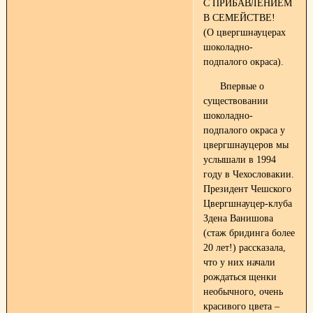
С ПРИБАВЛЕНИЕМ
В СЕМЕЙСТВЕ!
(О цвергшнауцерах
шоколадно-
подпалого окраса).
Впервые о
существовании
шоколадно-
подпалого окраса у
цвергшнауцеров мы
услышали в 1994
году в Чехословакии.
Президент Чешского
Цвергшнауцер-клуба
Здена Ванишова
(стаж бридинга более
20 лет!) рассказала,
что у них начали
рождаться щенки
необычного, очень
красивого цвета –