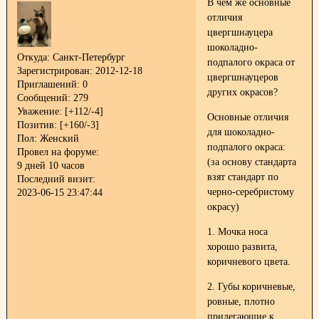
В чем же основные
отличия
цвергшнауцера
шоколадно-
Откуда:
Санкт-Петербург
подпалого окраса от
Зарегистрирован
: 2012-12-18
цвергшнауцеров
Приглашений:
0
других окрасов?
Сообщений:
279
Уважение:
[+112/-4]
Основные отличия
Позитив:
[+160/-3]
для шоколадно-
Пол:
Женский
подпалого окраса:
Провел на форуме:
(за основу стандарта
9 дней 10 часов
взят стандарт по
Последний визит:
черно-серебристому
2023-06-15 23:47:44
окрасу)
1. Мочка носа
хорошо развита,
коричневого цвета.
2. Губы коричневые,
ровные, плотно
прилегающие к