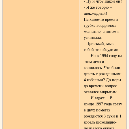
- Ну и что? Какой он?
- Я же говорю –
шоколадный!
На какое-то время в
трубке воцарилось
молчание, а потом я
услышала:
- Приезжай, мы с
тобой это обсудим».
Но в 1994 году на
этом дело и
кончилось. Что было
делать с рожденными
4 кобелями? До поры
до времени вопрос
оказался закрытым.
И вдруг… В
конце 1997 года сразу
в двух пометах
рождаются 3 суки и 1
кобель шоколадно-
подпалого окраса