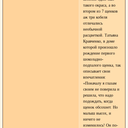
такого окраса, а во
втором из 7 щенков
аж три кобеля
отличались
необычной
расцветкой. Татьяна
Кравченко, в доме
которой произошло
рождение первого
шоколадно-
подпалого щенка, так
описывает свои
впечатления:
«Поначалу я глазам
своим не поверила и
решила, что надо
подождать, когда
щенок обсохнет. Но
малыш высох, и
ничего не
изменилось! Он по-