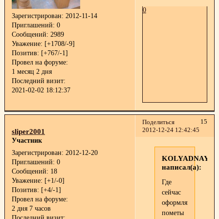
0
Зарегистрирован
: 2012-11-14
Приглашений:
0
Сообщений:
2989
Уважение:
[+1708/-9]
Позитив:
[+767/-1]
Провел на форуме:
1 месяц 2 дня
Последний визит:
2021-02-02 18:12:37
15
Поделиться
2012-12-24 12:42:45
sliper2001
Участник
Зарегистрирован
: 2012-12-20
KOLYADNAYA
Приглашений:
0
написал(а):
Сообщений:
18
Уважение:
[+1/-0]
Где
Позитив:
[+4/-1]
сейчас
Провел на форуме:
оформляются
2 дня 7 часов
пометы
Последний визит: