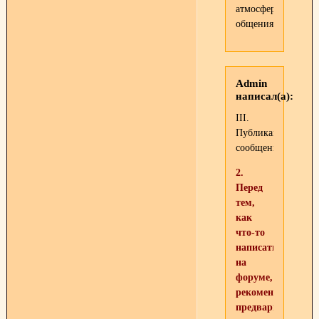
атмосферы
общения!
Admin
написал(а):
III.
Публикация
сообщений.
2.
Перед
тем,
как
что-то
написать
на
форуме,
рекомендуется
предварительно