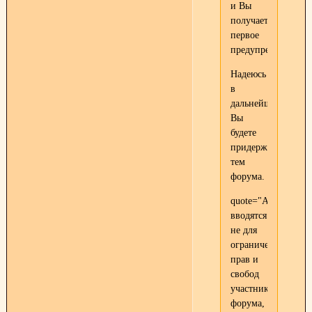
и Вы
получаете
первое
предупреждение.
Надеюсь
в
дальнейшем
Вы
будете
придерживаться
тем
форума.
quote="Admin"Пра
вводятся
не для
ограничения
прав и
свобод
участников
форума,