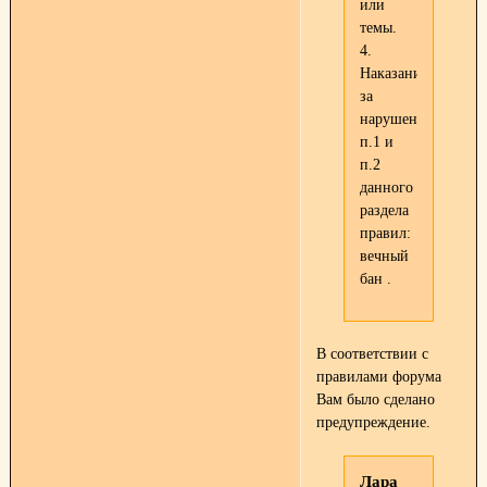
или
темы.
4.
Наказание
за
нарушение
п.1 и
п.2
данного
раздела
правил:
вечный
бан .
В соответствии с
правилами форума
Вам было сделано
предупреждение.
Лара