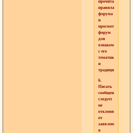
прочитать
правила
форума
и
просмотреть
форум
для
ознакомления
с его
тематикой
и
традициями.
6.
Писать
сообщения
следует
не
отклоняясь
от
заявленной
в