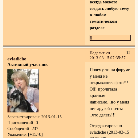
всегда можете
создать любую тему
в любом
тематическом
разделе.
0
12
Поделиться
2013-03-15 07:35:57
evladiche
Активный участник
Почему-то на форуме
у меня не
открываются фото!!!
Ой! прочитала
красным
написано...но у меня
нет другой почты
..что делать!!!
Зарегистрирован
: 2013-01-15
Приглашений:
0
Отредактировано
Сообщений:
237
evladiche (2013-03-15
Уважение:
[+15/-0]