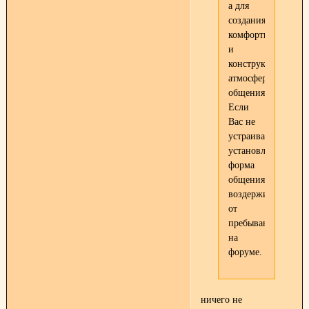
а для
создания
комфортной
и
конструктивной
атмосферы
общения!
Если
Вас не
устраивает
установленная
форма
общения,
воздержитесь
от
пребывания
на
форуме.
ничего не