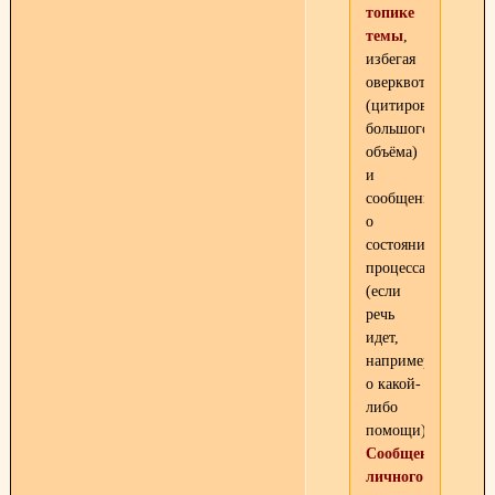
топике
темы
,
избегая
оверквотинга
(цитирования
большого
объёма)
и
сообщений
о
состоянии
процесса
(если
речь
идет,
например,
о какой-
либо
помощи).
Сообщения
личного