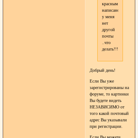
красным
написано...но
у меня
нет
другой
почты
..что
делать!!!
Добрый день!
Если Вы уже
зарегистрированы на
форуме, то картинки
Вы будете видеть
НЕЗАВИСИМО от
того какой почтовый
адрес Вы указывали
при регистрации.
Если Вы можете