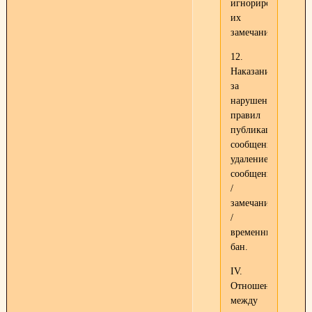
игнорирование
их
замечаний.
12.
Наказание
за
нарушение
правил
публикации
сообщений:
удаление
сообщения
/
замечание
/
временный
бан.
IV.
Отношения
между