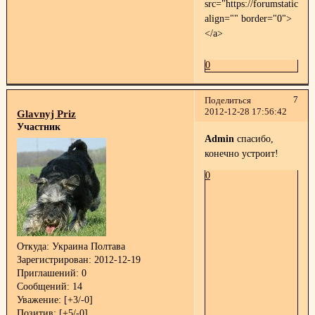
src="https://forumstatic.ru
align="" border="0">
</a>
0
7
Поделиться
2012-12-28 17:56:42
Glavnyj Priz
Участник
Admin
спасибо,
конечно устроит!
0
Откуда:
Украина Полтава
Зарегистрирован
: 2012-12-19
Приглашений:
0
Сообщений:
14
Уважение:
[+3/-0]
Позитив:
[+5/-0]