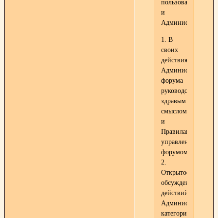
пользователями
и
Администрацией.
1. В
своих
действиях
Администрация
форума
руководствуется
здравым
смыслом
и
Правилами
управления
форумом.
2.
Открытое
обсуждение
действий
Администрации
категорически