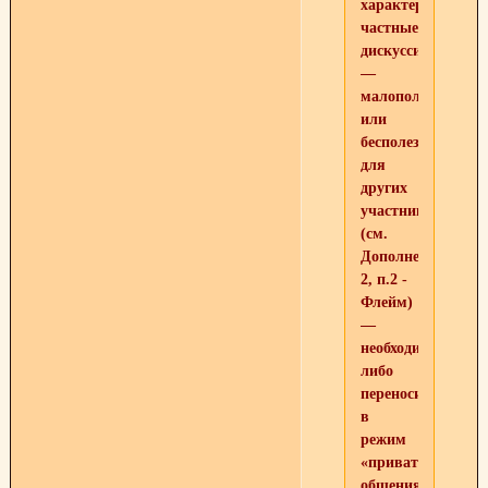
характера,
частные
дискуссии
—
малополезные
или
бесполезные
для
других
участников
(см.
Дополнение
2, п.2 -
Флейм)
—
необходимо
либо
переносить
в
режим
«приват-
общения»