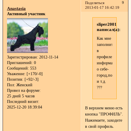
9
Поделиться
2013-01-17 16:42:19
Anastasia
Активный участник
sliper2001
написал(а):
Как мне
заполнить
в
профиле
Зарегистрирован
: 2012-11-14
Приглашений:
0
информацию
Сообщений:
553
о себе-
Уважение:
[+170/-0]
город,пол
Позитив:
[+92/-3]
и т.д.
Пол:
Женский
???
Провел на форуме:
25 дней 5 часов
Последний визит:
2025-12-20 18:39:04
В верхнем меню есть
кнопка "ПРОФИЛЬ".
Нажимаете, заходите
в свой профиль.