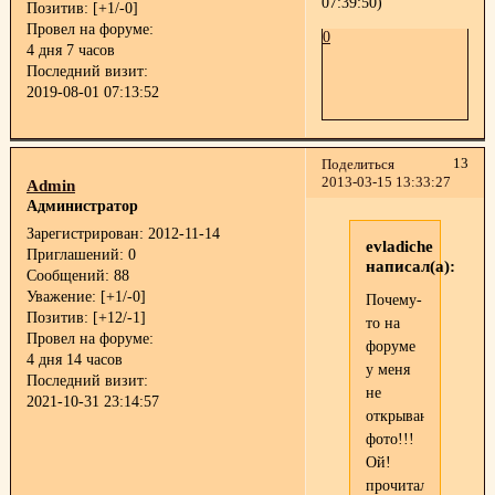
07:39:50)
Позитив:
[+1/-0]
Провел на форуме:
0
4 дня 7 часов
Последний визит:
2019-08-01 07:13:52
13
Поделиться
2013-03-15 13:33:27
Admin
Администратор
Зарегистрирован
: 2012-11-14
evladiche
Приглашений:
0
написал(а):
Сообщений:
88
Уважение:
[+1/-0]
Почему-
Позитив:
[+12/-1]
то на
Провел на форуме:
форуме
4 дня 14 часов
у меня
Последний визит:
не
2021-10-31 23:14:57
открываются
фото!!!
Ой!
прочитала