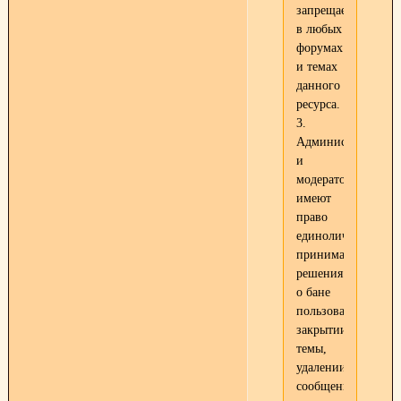
запрещается
в любых
форумах
и темах
данного
ресурса.
3.
Администратор
и
модераторы
имеют
право
единолично
принимать
решения
о бане
пользователя,
закрытии
темы,
удалении
сообщения