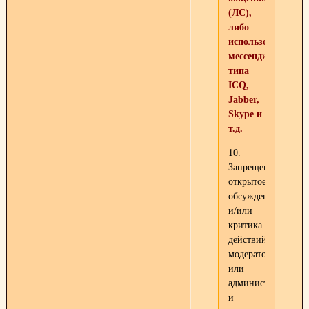
(ЛС),
либо
использовать
мессенджеры
типа
ICQ,
Jabber,
Skype и
т.д.
10.
Запрещено
открытое
обсуждение
и/или
критика
действий
модераторов
или
администраторов
и