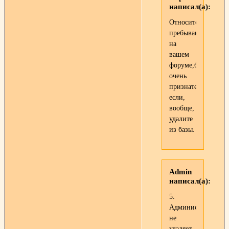
написал(а):
Относительно
пребывания
на
вашем
форуме,буду
очень
признательна
если,
вообще,
удалите
из базы.
Admin
написал(а):
5.
Администрация
не
удаляет