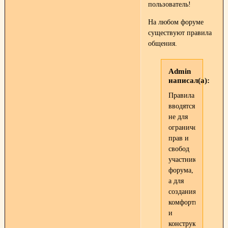
пользователь!
На любом форуме
существуют правила
общения.
Admin
написал(а):
Правила
вводятся
не для
ограничения
прав и
свобод
участников
форума,
а для
создания
комфортной
и
конструктивной