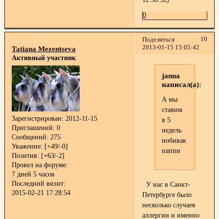
0
10
Поделиться
2013-01-15 15:05:42
Tatiana Mezentseva
Активный участник
janna
написал(а):
А мы
ставим
Зарегистрирован
: 2012-11-15
в 5
Приглашений:
0
недель
Сообщений:
275
нобивак
Уважение:
[+49/-0]
паппи
Позитив:
[+63/-2]
Провел на форуме:
7 дней 5 часов
Последний визит:
У нас в Санкт-
2015-02-21 17:28:54
Петербурге было
несколько случаев
аллергии и именно