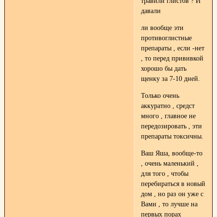
травили глистов ? И
давали
ли вообще эти
противоглистные
препараты , если -нет
, то перед прививкой
хорошо бы дать
щенку за 7-10 дней.
Только очень
аккуратно , средст
много , главное не
передозировать , эти
препараты токсичны.
Ваш Яша, вообще-то
, очень маленький ,
для того , чтобы
перебираться в новый
дом , но раз он уже с
Вами , то лучше на
первых порах