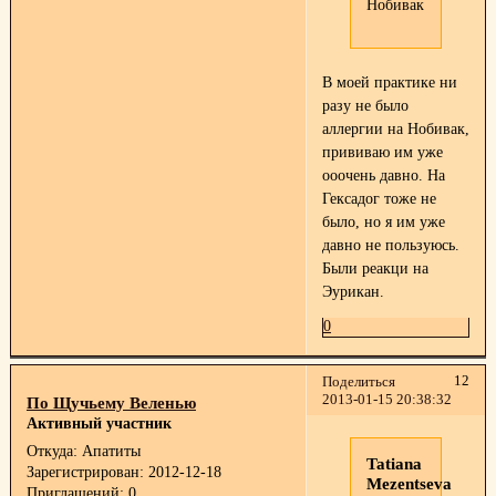
Нобивак
В моей практике ни
разу не было
аллергии на Нобивак,
прививаю им уже
ооочень давно. На
Гексадог тоже не
было, но я им уже
давно не пользуюсь.
Были реакци на
Эурикан.
0
12
Поделиться
2013-01-15 20:38:32
По Щучьему Веленью
Активный участник
Откуда:
Апатиты
Tatiana
Зарегистрирован
: 2012-12-18
Mezentseva
Приглашений:
0