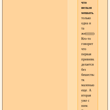
что
нельзя
мешать
.
только
одна и
та
же((((((((
Кто-то
говорит
что
первая
прививка
делается
без
бешества,
тк
маленький
еще. А
вторая
уже с
ним.