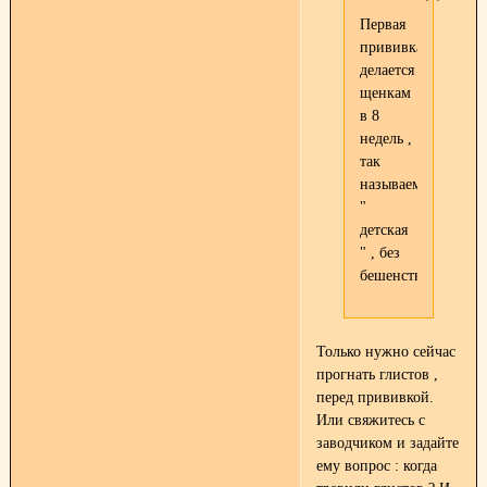
Первая
прививка
делается
щенкам
в 8
недель ,
так
называемая
"
детская
" , без
бешенства
Только нужно сейчас
прогнать глистов ,
перед прививкой.
Или свяжитесь с
заводчиком и задайте
ему вопрос : когда