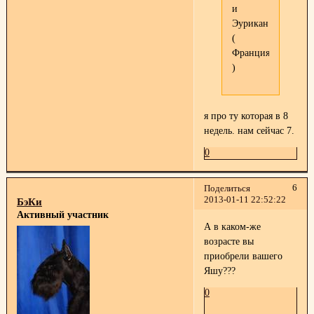
и
Эурикан
(
Франция
)
я про ту которая в 8
недель. нам сейчас 7.
0
6
Поделиться
2013-01-11 22:52:22
БэКи
Активный участник
А в каком-же
возрасте вы
приобрели вашего
Яшу???
0