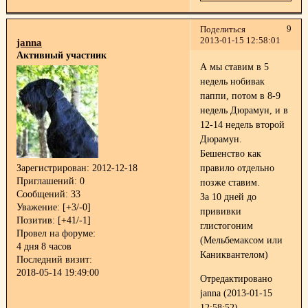
9
Поделиться
2013-01-15 12:58:01
janna
Активный участник
А мы ставим в 5
недель нобивак
паппи, потом в 8-9
недель Дюрамун, и в
12-14 недель второй
Дюрамун.
Бешенство как
правило отдельно
Зарегистрирован
: 2012-12-18
Приглашений:
0
позже ставим.
Сообщений:
33
За 10 дней до
Уважение:
[+3/-0]
прививки
Позитив:
[+41/-1]
глистогоним
Провел на форуме:
(Мельбемаксом или
4 дня 8 часов
Каниквантелом)
Последний визит:
2018-05-14 19:49:00
Отредактировано
janna (2013-01-15
12:58:52)