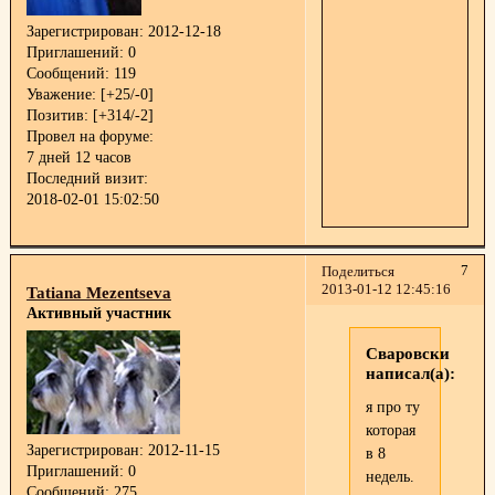
Зарегистрирован
: 2012-12-18
Приглашений:
0
Сообщений:
119
Уважение:
[+25/-0]
Позитив:
[+314/-2]
Провел на форуме:
7 дней 12 часов
Последний визит:
2018-02-01 15:02:50
7
Поделиться
2013-01-12 12:45:16
Tatiana Mezentseva
Активный участник
Сваровски
написал(а):
я про ту
которая
Зарегистрирован
: 2012-11-15
в 8
Приглашений:
0
недель.
Сообщений:
275