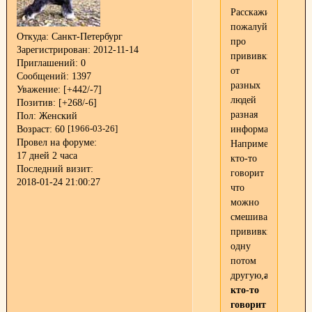
Расскажите
пожалуйста
Откуда:
Санкт-Петербург
про
Зарегистрирован
: 2012-11-14
прививки.
Приглашений:
0
от
Сообщений:
1397
разных
Уважение:
[+442/-7]
людей
Позитив:
[+268/-6]
разная
Пол:
Женский
информация.
Возраст:
60
[1966-03-26]
Провел на форуме:
Например,
17 дней 2 часа
кто-то
Последний визит:
говорит
2018-01-24 21:00:27
что
можно
смешивать
прививки,сначала
одну
потом
другую,
а
кто-то
говорит