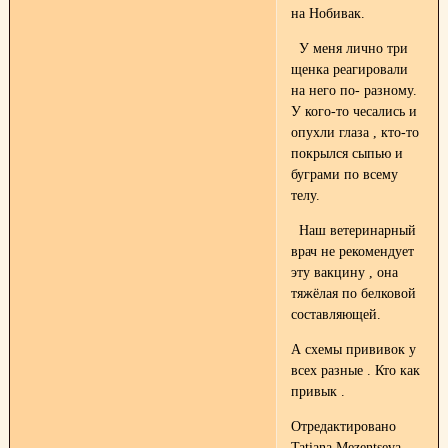
на Нобивак.
У меня лично три
щенка реагировали
на него по- разному.
У кого-то чесались и
опухли глаза , кто-то
покрылся сыпью и
буграми по всему
телу.
Наш ветеринарный
врач не рекомендует
эту вакцину , она
тяжёлая по белковой
составляющей.
А схемы прививок у
всех разные . Кто как
привык .
Отредактировано
Tatiana Mezentseva