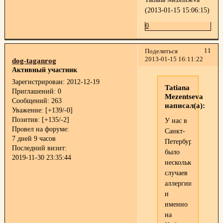
(2013-01-15 15:06:15)
0
11
Поделиться
2013-01-15 16:11:22
dog-taganrog
Активный участник
Зарегистрирован
: 2012-12-19
Tatiana
Приглашений:
0
Mezentseva
Сообщений:
263
написал(а):
Уважение:
[+139/-0]
Позитив:
[+135/-2]
У нас в
Провел на форуме:
Санкт-
7 дней 9 часов
Петербурге
Последний визит:
было
2019-11-30 23:35:44
несколько
случаев
аллергии
и
именно
на