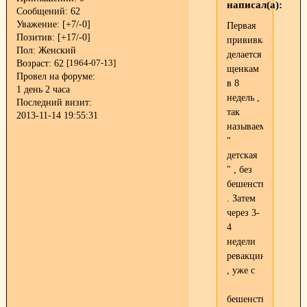
написал(а):
Сообщений:
62
Уважение:
[+7/-0]
Первая
Позитив:
[+17/-0]
прививка
Пол:
Женский
делается
Возраст:
62
[1964-07-13]
щенкам
Провел на форуме:
в 8
1 день 2 часа
недель ,
Последний визит:
так
2013-11-14 19:55:31
называемая
"
детская
" , без
бешенства
. Затем
через 3-
4
недели
ревакцинация
, уже с
бешенством