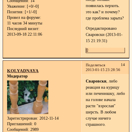
Сообщений:
14
появилась перхоть.
Уважение:
[+0/-0]
Позитив:
[+1/-0]
это как? и почему?
Провел на форуме:
где проблема зарыта?
11 часов 34 минуты
Отредактировано
Последний визит:
2013-09-18 22:11:06
Сваровски (2013-01-
15 21:19:31)
0
14
Поделиться
2013-01-15 23:28:56
KOLYADNAYA
Модератор
Сваровски
, либо
реакция на курицу
или печенюшку, либо
на голове начала
расти "взрослая"
шерсть. В любом
случае ничего
Зарегистрирован
: 2012-11-14
Приглашений:
0
страшного.
Сообщений:
2989