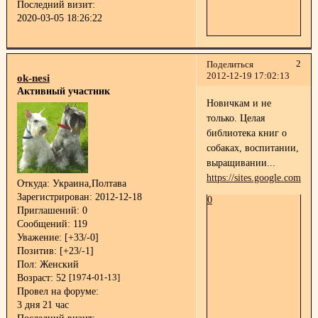
Последний визит:
2020-03-05 18:26:22
2
Поделиться
2012-12-19 17:02:13
ok-nesi
Активный участник
Новичкам и не
только. Целая
библиотека книг о
собаках, воспитании,
выращивании...
https://sites.google.com/si
Откуда:
Украина,Полтава
Зарегистрирован
: 2012-12-18
0
Приглашений:
0
Сообщений:
119
Уважение:
[+33/-0]
Позитив:
[+23/-1]
Пол:
Женский
Возраст:
52
[1974-01-13]
Провел на форуме:
3 дня 21 час