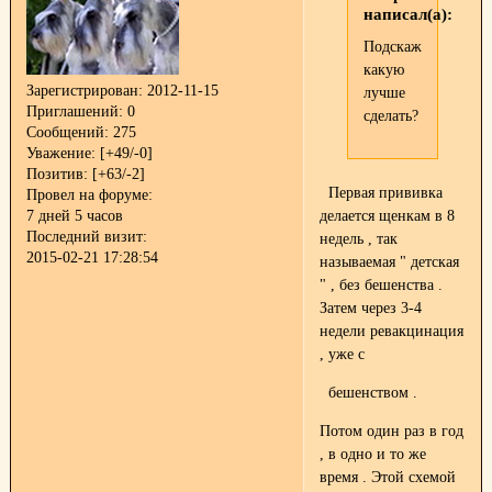
написал(а):
Подскажите
какую
Зарегистрирован
: 2012-11-15
лучше
Приглашений:
0
сделать?
Сообщений:
275
Уважение:
[+49/-0]
Позитив:
[+63/-2]
Первая прививка
Провел на форуме:
7 дней 5 часов
делается щенкам в 8
Последний визит:
недель , так
2015-02-21 17:28:54
называемая " детская
" , без бешенства .
Затем через 3-4
недели ревакцинация
, уже с
бешенством .
Потом один раз в год
, в одно и то же
время . Этой схемой