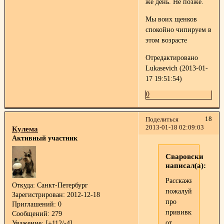
же день. Не позже.
Мы воих щенков
спокойно чипируем в
этом возрасте
Отредактировано
Lukasevich (2013-01-
17 19:51:54)
0
18
Поделиться
2013-01-18 02:09:03
Кулема
Активный участник
Сваровски
написал(а):
Расскажите
Откуда:
Санкт-Петербург
пожалуйста
Зарегистрирован
: 2012-12-18
про
Приглашений:
0
прививки.
Сообщений:
279
от
Уважение:
[+112/-4]