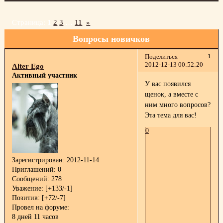
Страница:
1
2
3
…
11
»
Вопросы новичков
1
Поделиться
2012-12-13 00:52:20
Alter Ego
Активный участник
У вас появился
щенок, а вместе с
ним много вопросов?
Эта тема для вас!
0
Зарегистрирован
: 2012-11-14
Приглашений:
0
Сообщений:
278
Уважение:
[+133/-1]
Позитив:
[+72/-7]
Провел на форуме:
8 дней 11 часов