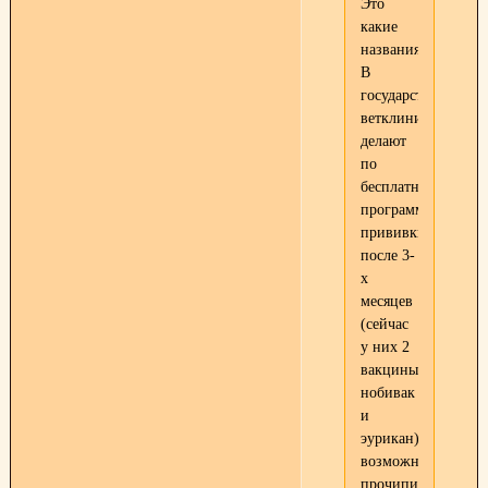
Это
какие
названия?
В
государственной
ветклинике
делают
по
бесплатной
программе
прививки
после 3-
х
месяцев
(сейчас
у них 2
вакцины:
нобивак
и
эурикан)+есть
возможность
прочипироваться.