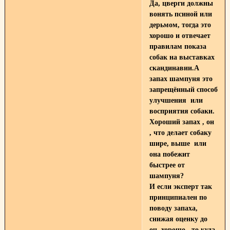
Да, цверги должны
вонять псиной или
дерьмом, тогда это
хорошо и отвечает
правилам показа
собак на выставках
скандинавии.А
запах шампуня это
запрещённый способ
улучшения или
восприятия собаки.
Хороший запах , он
, что делает собаку
шире, выше или
она побежит
быстрее от
шампуня?
И если эксперт так
принципиален по
поводу запаха,
снижая оценку до
оч. хорошо , то куда