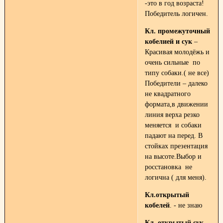
-это в год возраста!
Победитель логичен.
Кл. промежуточный
кобелией и сук
–
Красивая молодёжь и
очень сильные по
типу собаки.( не все)
Победители – далеко
не квадратного
формата,в движении
линия верха резко
меняется и собаки
падают на перед. В
стойках презентация
на высоте.Выбор и
росстановка не
логична ( для меня).
Кл.открытый
кобелей
. - не знаю
Кл. открытый сук.-