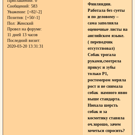
Приглашений:
0
Финляндии.
Сообщений:
583
Работала без суеты
Уважение:
[+82/-2]
и по деловому –
Позитив:
[+50/-1]
сама заполняла
Пол:
Женский
Провел на форуме:
оценочные листы на
11 дней 13 часов
английском языке.
Последний визит:
( переводчик
2020-03-20 13:31:31
отсутствовал)
Собак трогала
руками,смотрела
прикус и зубы
только P1,
ростомером меряла
рост и не снимала
собак намного явно
выше стандарта.
Нюхала шерсть
собак и за
косметику ставила
оч.хорошо, зачем
хочеться спросить?