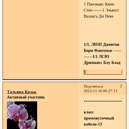
1 Паномакс Квин
Степ-------1 Элькост
Валанга Ди Неве
1/1, ЛЮП Джентои
Борн Фантомас -----
------1/1 ЛСЮ
Дримкисс Блу Блад
0
2
Поделиться
2012-11-16 06:27:15
Татьяна Козак
Активный участник
**********************
класс
промежуточный
кобели-13