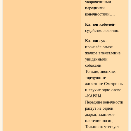
укороченными
передними
конечностями….
Кл. юн кобелей
-
судейство логично.
Кл. юн сук
-
произвёл самое
жалкое впечатление
увиденными
собаками.
Тонкие, звонкие,
тщедушные
животные.Смотришь
и звучит одно слово
–КАРЛЫ.
Передние конечности
растут из одной
дырки, задними-
плетение косиц.
Тельцо отсутствует