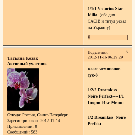
1/1/1 Victorius Star
Idilia
(оба дня
CACIB и титул уехал
на Украину)
0
6
Поделиться
2012-11-16 06:29:29
Татьяна Козак
Активный участник
класс чемпионов
сук-8
1/2/2 Dreamkiss
Noire Perfekt----1/1
Глорис Икс-Мишн
Откуда:
Россия, Санкт-Петербург
1/2 Dreamkiss Noire
Зарегистрирован
: 2012-11-14
Perfekt
Приглашений:
0
Сообщений:
583