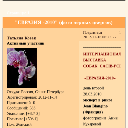
Страница:
1
"ЕВРАЗИЯ -2010" (фото чёрных цвергов)
1
Поделиться
2012-11-16 06:25:27
Татьяна Козак
Активный участник
**********************
ИНТЕРНАЦИОНАЛЬ
ВЫСТАВКА
СОБАК CACIB-FCI
«ЕВРАЗИЯ-2010»
день второй
Откуда:
Россия, Санкт-Петербург
28.03.2010
Зарегистрирован
: 2012-11-14
эксперт в ринге
Приглашений:
0
Jean Blangino
Сообщений:
583
(Франция)
Уважение:
[+82/-2]
фоторграфии Анны
Позитив:
[+50/-1]
Кухаревой
Пол:
Женский