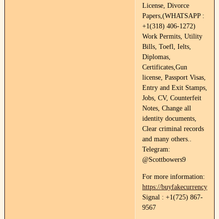
License, Divorce
Papers,(WHATSAPP :
+1(318) 406-1272)
Work Permits, Utility
Bills, Toefl, Ielts,
Diplomas,
Certificates,Gun
license, Passport Visas,
Entry and Exit Stamps,
Jobs, CV, Counterfeit
Notes, Change all
identity documents,
Clear criminal records
and many others..
Telegram:
@Scottbowers9
For more information:
https://buyfakecurrency.co
Signal : +1(725) 867-
9567