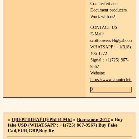
Counterfeit and
Document producers.
Work with us!
CONTACT US:
E-Mail:
scottbowers44@yahoo.com
WHATSAPP : +1(318)
406-1272
Signal : +1(725) 867-
9567
Website:
https://www.counterfeitdoc
0
Страница:
1
»
ЦВЕРГШНАУЦЕРЫ И МЫ
»
Выставки 2017
»
Buy
fake USD (WHATSAPP : +1(725) 867-9567) Buy Fake
Cad,EUR,GBP,Buy Re