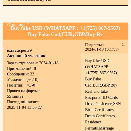
Страница:
1
Buy fake USD (WHATSAPP : +1(725) 867-9567)
Buy Fake Cad,EUR,GBP,Buy Re
1
Поделиться
2024-01-18 16:17:17
isaacaspera9
Активный участник
Buy fake USD
Зарегистрирован
: 2024-01-18
(WHATSAPP :
Приглашений:
0
+1(725) 867-9567)
Сообщений:
33
Buy Fake
Уважение:
[+0/-0]
Позитив:
[+0/-0]
Cad,EUR,GBP,Buy
Провел на форуме:
Real and fake
55 минут
Passports, ID Cards,
Последний визит:
Driver's License,SSN,
2025-11-04 13:30:27
Birth Certificates,
Death Certificates,
Residence
Permits,Marriage