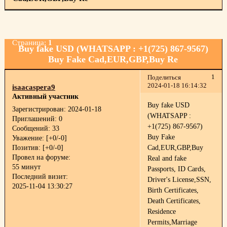
Страница:
1
Buy fake USD (WHATSAPP : +1(725) 867-9567)
Buy Fake Cad,EUR,GBP,Buy Re
1
Поделиться
2024-01-18 16:14:32
isaacaspera9
Активный участник
Buy fake USD
Зарегистрирован
: 2024-01-18
(WHATSAPP :
Приглашений:
0
+1(725) 867-9567)
Сообщений:
33
Buy Fake
Уважение:
[+0/-0]
Позитив:
[+0/-0]
Cad,EUR,GBP,Buy
Провел на форуме:
Real and fake
55 минут
Passports, ID Cards,
Последний визит:
Driver's License,SSN,
2025-11-04 13:30:27
Birth Certificates,
Death Certificates,
Residence
Permits,Marriage