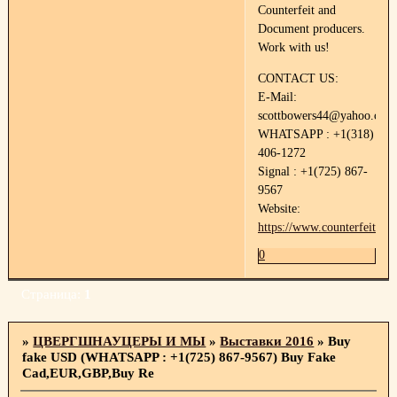
Counterfeit and
Document producers.
Work with us!
CONTACT US:
E-Mail:
scottbowers44@yahoo.com
WHATSAPP : +1(318)
406-1272
Signal : +1(725) 867-
9567
Website:
https://www.counterfeitdoc
0
Страница:
1
»
ЦВЕРГШНАУЦЕРЫ И МЫ
»
Выставки 2016
»
Buy
fake USD (WHATSAPP : +1(725) 867-9567) Buy Fake
Cad,EUR,GBP,Buy Re