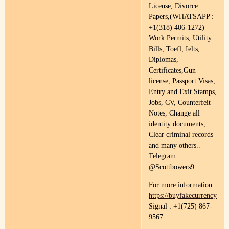
License, Divorce
Papers,(WHATSAPP :
+1(318) 406-1272)
Work Permits, Utility
Bills, Toefl, Ielts,
Diplomas,
Certificates,Gun
license, Passport Visas,
Entry and Exit Stamps,
Jobs, CV, Counterfeit
Notes, Change all
identity documents,
Clear criminal records
and many others..
Telegram:
@Scottbowers9
For more information:
https://buyfakecurrency.co
Signal : +1(725) 867-
9567