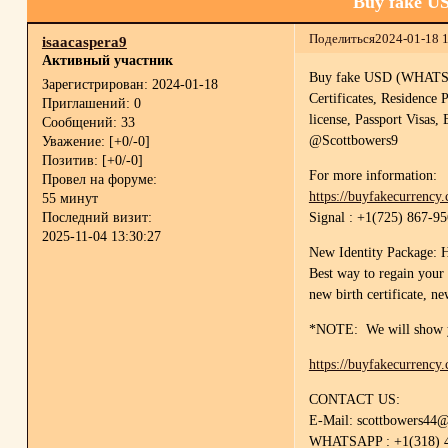
Buy fake U
Поделиться
2024-01-18 
isaacaspera9
Активный участник
Buy fake USD (WHATSAPP
Зарегистрирован
: 2024-01-18
Certificates, Residence
Приглашений:
0
license, Passport Visas,
Сообщений:
33
@Scottbowers9
Уважение:
[+0/-0]
Позитив:
[+0/-0]
For more information:
Провел на форуме:
https://buyfakecurrency
55 минут
Signal : +1(725) 867-9
Последний визит:
2025-11-04 13:30:27
New Identity Package: Ho
Best way to regain your 
new birth certificate, n
*NOTE: We will show yo
https://buyfakecurrency
CONTACT US:
E-Mail: scottbowers44
WHATSAPP : +1(318) 