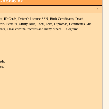
,GBP,Buy Re
1
D Cards, Driver's License,SSN, Birth Certificates, Death
 Permits, Utility Bills, Toefl, Ielts, Diplomas, Certificates,Gun
ents, Clear criminal records and many others.. Telegram:
rds.
se,