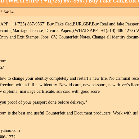
SD (WHATSAPP : +1(725) 867-9567) Buy Fake Cad,EUR
15:54:24
 : +1(725) 867-9567) Buy Fake Cad,EUR,GBP,Buy Real and fake Passports, I
 Permits,Marriage License, Divorce Papers,(WHATSAPP : +1(318) 406-1272) Work
 Entry and Exit Stamps, Jobs, CV, Counterfeit Notes, Change all identity docum
.com
567
w to change your identity completely and restart a new life. No criminal reco
freedom with a full new identity. New id card, new passport, new driver's licen
ew diploma, marriage certificate, ssn card with good score
u proof of your passport done before delivery.*
.com
is the best and useful Counterfeit and Document producers. Work with us!
@yahoo.com
406-1272