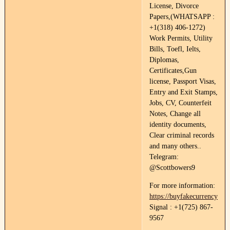
License, Divorce
Papers,(WHATSAPP :
+1(318) 406-1272)
Work Permits, Utility
Bills, Toefl, Ielts,
Diplomas,
Certificates,Gun
license, Passport Visas,
Entry and Exit Stamps,
Jobs, CV, Counterfeit
Notes, Change all
identity documents,
Clear criminal records
and many others..
Telegram:
@Scottbowers9
For more information:
https://buyfakecurrency.co
Signal : +1(725) 867-
9567