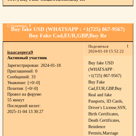
Страница:
1
Buy fake USD (WHATSAPP : +1(725) 867-9567)
Buy Fake Cad,EUR,GBP,Buy Re
1
Поделиться
2024-01-18 15:52:22
isaacaspera9
Активный участник
Buy fake USD
Зарегистрирован
: 2024-01-18
(WHATSAPP :
Приглашений:
0
+1(725) 867-9567)
Сообщений:
33
Buy Fake
Уважение:
[+0/-0]
Позитив:
[+0/-0]
Cad,EUR,GBP,Buy
Провел на форуме:
Real and fake
55 минут
Passports, ID Cards,
Последний визит:
Driver's License,SSN,
2025-11-04 13:30:27
Birth Certificates,
Death Certificates,
Residence
Permits,Marriage