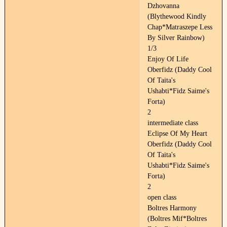
Dzhovanna
(Blythewood Kindly
Chap*Matraszepe Less
By Silver Rainbow)
1/3
Enjoy Of Life
Oberfidz (Daddy Cool
Of Taita's
Ushabti*Fidz Saime's
Forta)
2
intermediate class
Eclipse Of My Heart
Oberfidz (Daddy Cool
Of Taita's
Ushabti*Fidz Saime's
Forta)
2
open class
Boltres Harmony
(Boltres Mif*Boltres