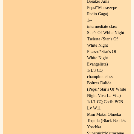
Breaker Ama
Pepsi*Matraszepe
Radio Gaga)
1/-
intermediate class
Star's Of White Night
Tselesta (Star's Of
White Night
Picasso*Star's Of
White Night
Evangelista)
1/1/3 CQ
champion class
Boltres Dalida
(Pepsi*Star's Of White
Night Viva La Vita)
1/1/1 CQ Cacib BOB
Lv W11
Mini Maksi Olmeka
Tequila (Black Beatle's
Yoschka
Supergirl*Matraszepe