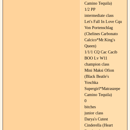
Camino Tequila)
1/2 PP
intermediate class
Let's Fall In Love Cqu
Von Portenschlag
(Chelines Carbonato
Calcico*Mr.King's
Queen)
1/1/1 CQ Cac Cacib
BOO Lv W11
champion class
Mini Maksi Ofion
(Black Beatle's
Yoschka
Supergirl*Matraszepe
Camino Tequila)
0
bitches
junior class
Darya's Cutest
Cinderella (Heart