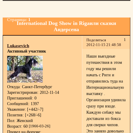
Страница:
1
International Dog Show in Rigaили сказки
Андерсена
1
Поделиться
2012-11-15 21:48:58
Lukasevich
Активный участник
Наши выездные
путешествия в этом
году мы решили
начать с Риги и
отправились туда на
Откуда:
Санкт-Петербург
Интернациональную
Зарегистрирован
: 2012-11-14
выставку .
Приглашений:
0
Организация удивила
Сообщений:
1397
сразу при входе.
Уважение:
[+442/-7]
Каждую собаку мы
Позитив:
[+268/-6]
доставали из бокса
Пол:
Женский
для сверки чипов.
Возраст:
60
[1966-03-26]
Это заняло довольно
Провел на форуме: