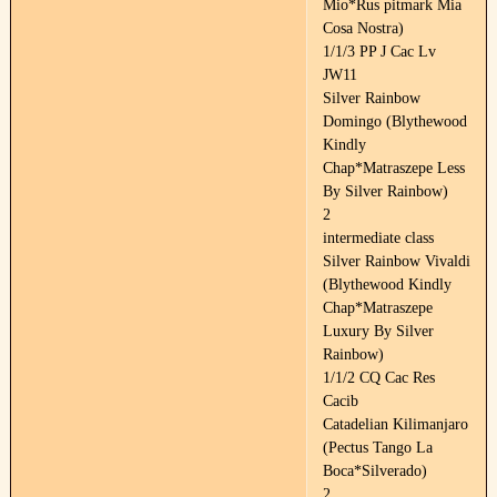
Mio*Rus pitmark Mia
Cosa Nostra)
1/1/3 PP J Cac Lv
JW11
Silver Rainbow
Domingo (Blythewood
Kindly
Chap*Matraszepe Less
By Silver Rainbow)
2
intermediate class
Silver Rainbow Vivaldi
(Blythewood Kindly
Chap*Matraszepe
Luxury By Silver
Rainbow)
1/1/2 CQ Cac Res
Cacib
Catadelian Kilimanjaro
(Pectus Tango La
Boca*Silverado)
2