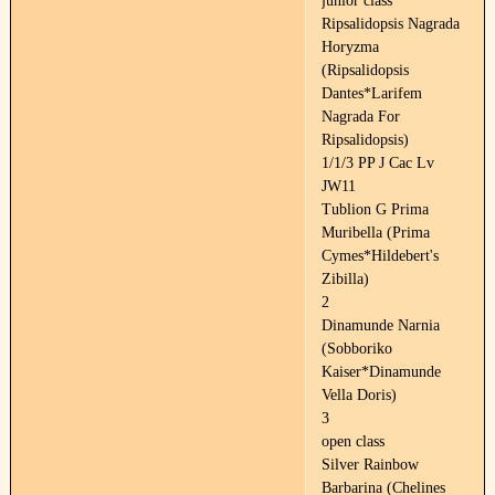
junior class
Ripsalidopsis Nagrada
Horyzma
(Ripsalidopsis
Dantes*Larifem
Nagrada For
Ripsalidopsis)
1/1/3 PP J Cac Lv
JW11
Tublion G Prima
Muribella (Prima
Cymes*Hildebert's
Zibilla)
2
Dinamunde Narnia
(Sobboriko
Kaiser*Dinamunde
Vella Doris)
3
open class
Silver Rainbow
Barbarina (Chelines