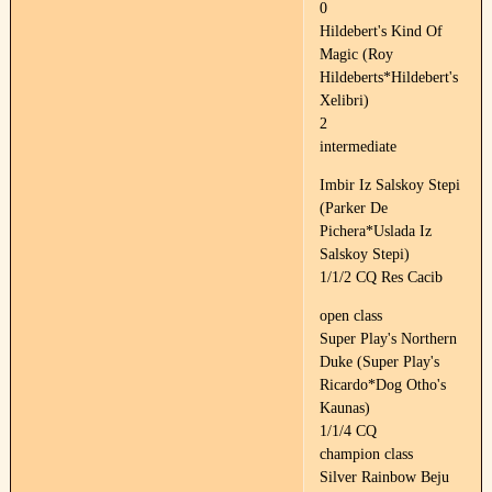
0
Hildebert's Kind Of
Magic (Roy
Hildeberts*Hildebert's
Xelibri)
2
intermediate
Imbir Iz Salskoy Stepi
(Parker De
Pichera*Uslada Iz
Salskoy Stepi)
1/1/2 CQ Res Cacib
open class
Super Play's Northern
Duke (Super Play's
Ricardo*Dog Otho's
Kaunas)
1/1/4 CQ
champion class
Silver Rainbow Beju