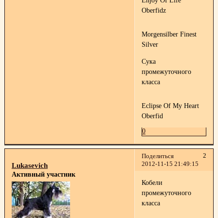
Enjoy Of Life
Oberfidz
Morgensilber Finest
Silver
Сука
промежуточного
класса
Eclipse Of My Heart
Oberfid
0
2
Поделиться
2012-11-15 21:49:15
Lukasevich
Активный участник
Кобели
промежуточного
класса