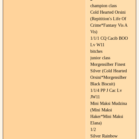
champion class
Cold Hearted Orsini
(Repitition's Life Of
Crime*Fantasy Vis A
Vis)
1/1/1 CQ Cacib BOO
Lv W11
bitches
junior class
Morgensilber Finest
Silver (Cold Hearted
Orsini*Morgensilber
Black Biscuit)
1/1/4 PP J Cac Lv
JW11
Mini Maksi Mudzina
(Mini Maksi
Haker*Mini Maksi
Elana)
1/2
Silver Rainbow