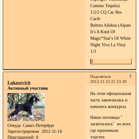
Camino Tequila)
1/2/2 CQ Cac Res
Cacib
Boltres Alleksa (Alpats
It's A Kind Of
Magic*Star's Of White
Night Viva La Vita)
1/3
0
5
Поделиться
2012-11-15 21:53:20
Lukasevich
Активный участник
На этом официальная
часть закончилась и
начались конкурсы.
Наши питомцы "
засветились" во всех
Откуда:
Санкт-Петербург
где принимали
Зарегистрирован
: 2012-11-14
участие.
Приглашений:
0