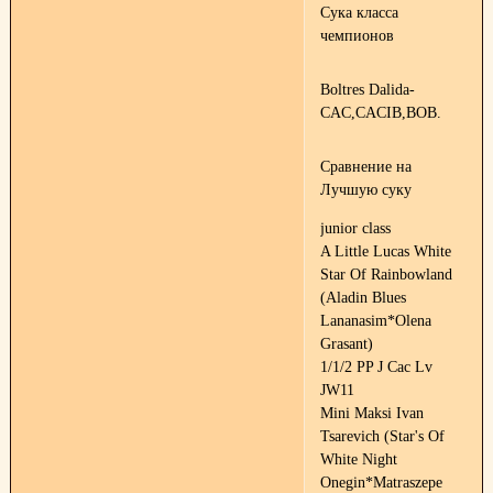
Сука класса
чемпионов
Boltres Dalida-
CAC,CACIB,BOB.
Сравнение на
Лучшую суку
junior class
A Little Lucas White
Star Of Rainbowland
(Aladin Blues
Lananasim*Olena
Grasant)
1/1/2 PP J Cac Lv
JW11
Mini Maksi Ivan
Tsarevich (Star's Of
White Night
Onegin*Matraszepe