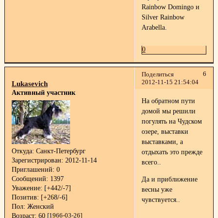
Rainbow Domingo и
Silver Rainbow
Arabella.
0
6
Поделиться
2012-11-15 21:54:04
Lukasevich
Активный участник
На обратном пути
домой мы решили
погулять на Чудском
озере, выставки
выставками, а
Откуда:
Санкт-Петербург
отдыхать это прежде
Зарегистрирован
: 2012-11-14
всего..
Приглашений:
0
Сообщений:
1397
Да и приближение
Уважение:
[+442/-7]
весны уже
Позитив:
[+268/-6]
чувствуется..
Пол:
Женский
Возраст:
60
[1966-03-26]