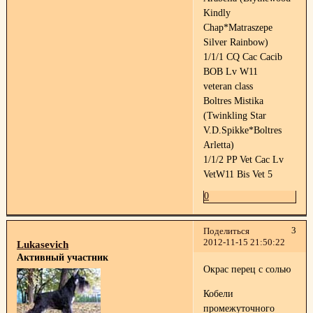
Kindly
Chap*Matraszepe
Silver Rainbow)
1/1/1 CQ Cac Cacib
BOB Lv W11
veteran class
Boltres Mistika
(Twinkling Star
V.D.Spikke*Boltres
Arletta)
1/1/2 PP Vet Cac Lv
VetW11 Bis Vet 5
0
3
Поделиться
2012-11-15 21:50:22
Lukasevich
Активный участник
Окрас перец с солью
Кобели
промежуточного