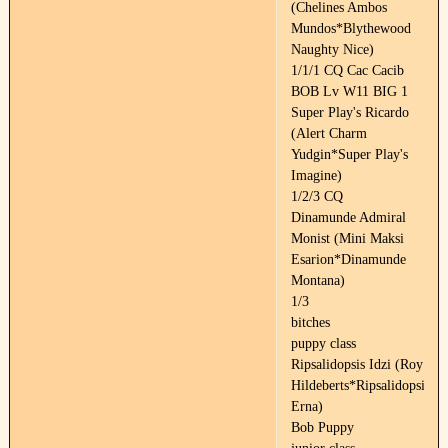
(Chelines Ambos
Mundos*Blythewood
Naughty Nice)
1/1/1 CQ Cac Cacib
BOB Lv W11 BIG 1
Super Play's Ricardo
(Alert Charm
Yudgin*Super Play's
Imagine)
1/2/3 CQ
Dinamunde Admiral
Monist (Mini Maksi
Esarion*Dinamunde
Montana)
1/3
bitches
puppy class
Ripsalidopsis Idzi (Roy
Hildeberts*Ripsalidopsis
Erna)
Bob Puppy