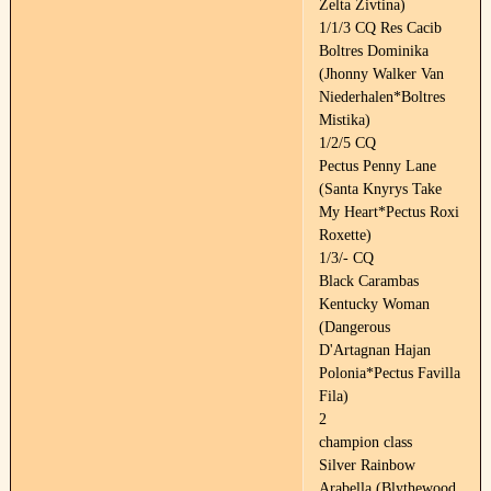
Zelta Zivtina)
1/1/3 CQ Res Cacib
Boltres Dominika
(Jhonny Walker Van
Niederhalen*Boltres
Mistika)
1/2/5 CQ
Pectus Penny Lane
(Santa Knyrys Take
My Heart*Pectus Roxi
Roxette)
1/3/- CQ
Black Carambas
Kentucky Woman
(Dangerous
D'Artagnan Hajan
Polonia*Pectus Favilla
Fila)
2
champion class
Silver Rainbow
Arabella (Blythewood