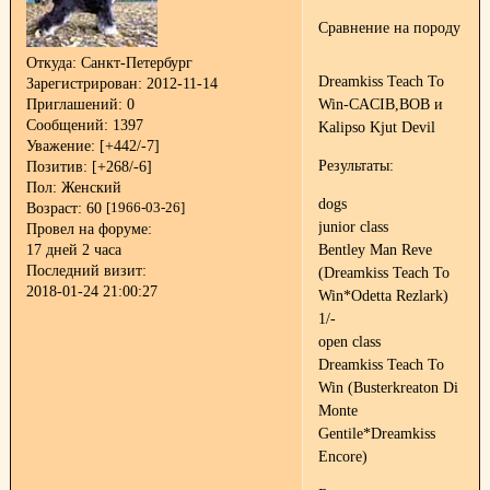
Сравнение на породу
Откуда:
Санкт-Петербург
Dreamkiss Teach To
Зарегистрирован
: 2012-11-14
Win-CACIB,BOB и
Приглашений:
0
Сообщений:
1397
Kalipso Kjut Devil
Уважение:
[+442/-7]
Результаты:
Позитив:
[+268/-6]
Пол:
Женский
dogs
Возраст:
60
[1966-03-26]
junior class
Провел на форуме:
Bentley Man Reve
17 дней 2 часа
Последний визит:
(Dreamkiss Teach To
2018-01-24 21:00:27
Win*Odetta Rezlark)
1/-
open class
Dreamkiss Teach To
Win (Busterkreaton Di
Monte
Gentile*Dreamkiss
Encore)