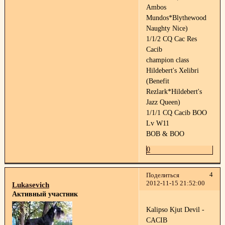
Ambos
Mundos*Blythewood
Naughty Nice)
1/1/2 CQ Cac Res
Cacib
champion class
Hildebert's Xelibri
(Benefit
Rezlark*Hildebert's
Jazz Queen)
1/1/1 CQ Cacib BOO
Lv W11
BOB & BOO
0
4
Поделиться
2012-11-15 21:52:00
Lukasevich
Активный участник
Kalipso Kjut Devil -
CACIB