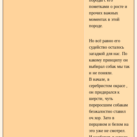
породы с его
пометками о росте и
прочих важных
моментах в этой
породе.
Но всё равно его
судейство осталось
загадкой для нас. По
какому принципу он
выбирал собак мы так
и не поняли.
В начале, в
серебристом окрасе ,
он придирался к
шерсти, чуть
переросшим собакам
безжалостно ставил
оч.хор. Зато в
перцовом и белом на
это уже не смотрел.