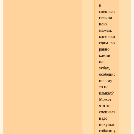
и
специальный
гель на
ночь
мажем,
косточки
едим..все
равно
камни
на
зубах,
особенно
почему
то на
клыках?
Может
что-то
специальное
надо
покушать
собакину?