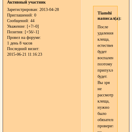
Активный участник
Зарегистрирован
: 2013-04-28
Tianshi
Приглашений:
0
написал(а):
Сообщений:
44
Уважение:
[+7/-0]
После
Позитив:
[+56/-1]
удаления
Провел на форуме:
клеща,
1 день 8 часов
естественно
Последний визит:
будет
2015-06-21 11:16:23
воспаление,
поэтому
припухлость
будет.
Вы зря
не
рассмотрели
клеща,
нужно
было
обязательно
проверить