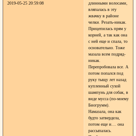
2019-05-25 20:59:08
длинными волосами,
вляпалась в эту
жвачку в районе
челки. Резать-никак.
Прицепилась прям у
корней, а так как она
с ней еще и спала, то
основательно. Тоже
мазала всем подряд-
никак.
Перепробовала все. А
потом попался под
руку тыщу лет назад
купленный сухой
шампунь для собак, в
виде мусса (по-моему
Биогрумм).
Намазала, она как
будто затвердела,
потом еще и.... она
рассыпалась.