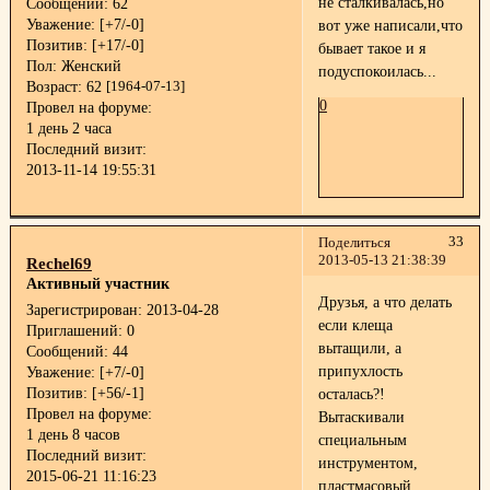
не сталкивалась,но
Сообщений:
62
Уважение:
[+7/-0]
вот уже написали,что
Позитив:
[+17/-0]
бывает такое и я
Пол:
Женский
подуспокоилась...
Возраст:
62
[1964-07-13]
0
Провел на форуме:
1 день 2 часа
Последний визит:
2013-11-14 19:55:31
33
Поделиться
2013-05-13 21:38:39
Rechel69
Активный участник
Друзья, а что делать
Зарегистрирован
: 2013-04-28
если клеща
Приглашений:
0
вытащили, а
Сообщений:
44
припухлость
Уважение:
[+7/-0]
Позитив:
[+56/-1]
осталась?!
Провел на форуме:
Вытаскивали
1 день 8 часов
специальным
Последний визит:
инструментом,
2015-06-21 11:16:23
пластмасовый