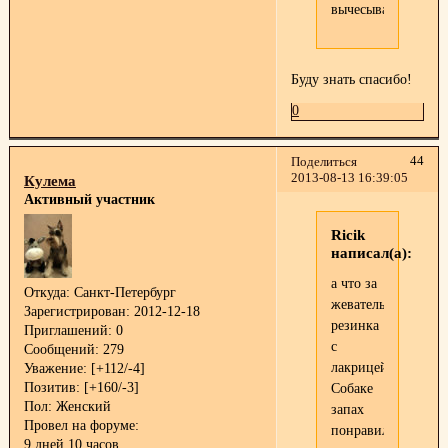
вычесывается.
Буду знать спасибо!
0
44
Поделиться
2013-08-13 16:39:05
Кулема
Активный участник
Ricik
написал(а):
а что за
Откуда:
Санкт-Петербург
жевательная
Зарегистрирован
: 2012-12-18
резинка
Приглашений:
0
с
Сообщений:
279
лакрицей?
Уважение:
[+112/-4]
Позитив:
[+160/-3]
Собаке
Пол:
Женский
запах
Провел на форуме:
понравился?
9 дней 10 часов