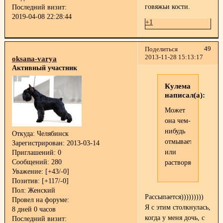
говяжьи кости.
Последний визит:
2019-04-08 22:28:44
+1
49
Поделиться
2013-11-28 15:13:17
oksana-varya
Активный участник
Кулема
написал(а):
Может
она чем-
нибудь
Откуда:
Челябинск
отмывается
Зарегистрирован
: 2013-03-14
или
Приглашений:
0
Сообщений:
280
растворяется?
Уважение:
[+43/-0]
Позитив:
[+117/-0]
Пол:
Женский
Рассыпается)))))))))
Провел на форуме:
Я с этим столкнулась,
8 дней 0 часов
когда у меня дочь, с
Последний визит: