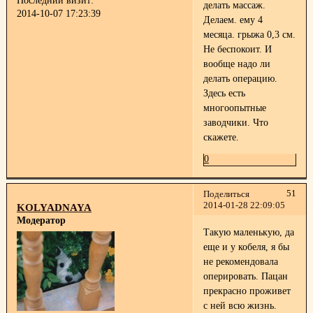
Последний визит:
делать массаж.
2014-10-07 17:23:39
Делаем. ему 4
месяца. грыжа 0,3 см.
Не беспокоит. И
вообще надо ли
делать операцию.
Здесь есть
многоопытные
заводчики. Что
скажете.
0
51
Поделиться
2014-01-28 22:09:05
KOLYADNAYA
Модератор
Такую маленькую, да
еще и у кобеля, я бы
не рекомендовала
оперировать. Пацан
прекрасно проживет
с ней всю жизнь.