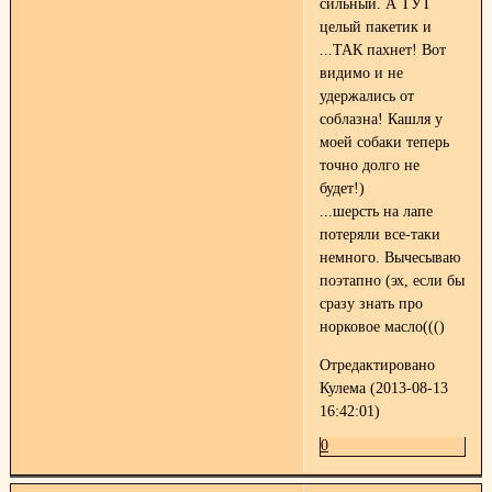
сильный. А ТУТ
целый пакетик и
...ТАК пахнет! Вот
видимо и не
удержались от
соблазна! Кашля у
моей собаки теперь
точно долго не
будет!)
...шерсть на лапе
потеряли все-таки
немного. Вычесываю
поэтапно (эх, если бы
сразу знать про
норковое масло((()
Отредактировано
Кулема (2013-08-13
16:42:01)
0