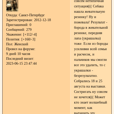
совсем нетипичная
ситуация((( Собака
нашла жевательную
Откуда:
Санкт-Петербург
резинку! Ну и
Зарегистрирован
: 2012-12-18
пожевала! Результат -
Приглашений:
0
борода в жевательной
Сообщений:
279
резинке, передняя
Уважение:
[+112/-4]
лапа (украшалка)
Позитив:
[+160/-3]
тоже. Если из бороды
Пол:
Женский
Провел на форуме:
усилиями всей семьи
9 дней 10 часов
и расчесок, и
Последний визит:
пальчиков мы смогли
2023-06-15 23:47:44
все это удалить, то с
украшалки -
безрезультатно.
Собрались 18 и 25
августа на выставки.
Состригать ну совсем
не хочется((( Может
кто знает волшебный
момент, как
вытащить эту