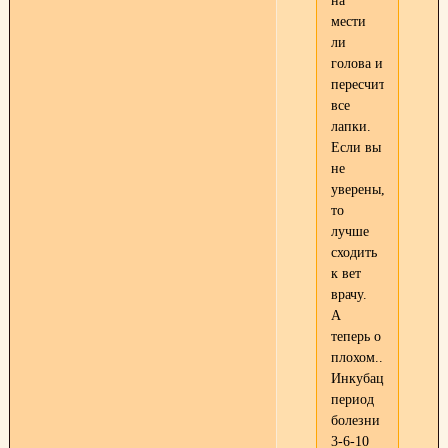
на
мести
ли
голова и
пересчитать
все
лапки.
Если вы
не
уверены,
то
лучше
сходить
к вет
врачу.
А
теперь о
плохом...
Инкубационный
период
болезни
3-6-10