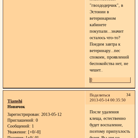
"гвоздодерчик", в
Эстонии в
ветеринарном
кабинете
покупали...значит
осталось что-то?
Поедим завтра к
ветеринару...пес
спокоен, проявлений
беспокойства нет, не
чешет..
0
34
Поделиться
2013-05-14 00:35:50
Tianshi
Новичок
После удаления
Зарегистрирован
: 2013-05-12
клеща, естественно
Приглашений:
0
будет воспаление,
Сообщений:
1
поэтому припухлость
Уважение:
[+0/-0]
Позитив:
[+0/-0]
будет. Вы зря не