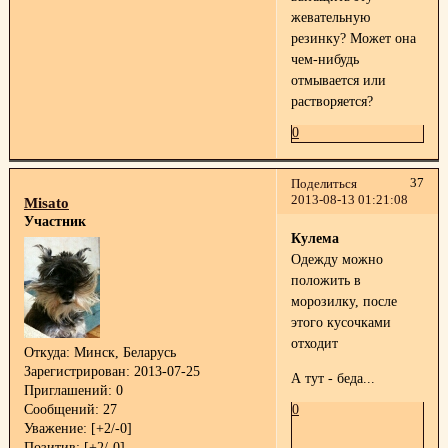
жевательную
резинку? Может она
чем-нибудь
отмывается или
растворяется?
0
37
Поделиться
2013-08-13 01:21:08
Misato
Участник
Кулема
Одежду можно
положить в
морозилку, после
этого кусочками
отходит
Откуда:
Минск, Беларусь
Зарегистрирован
: 2013-07-25
А тут - беда...
Приглашений:
0
Сообщений:
27
0
Уважение:
[+2/-0]
Позитив:
[+2/-0]