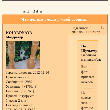
Страница:
«
1
2
3
4
»
Что делать , если у моей собаки...
31
Поделиться
2013-05-01 13:24:56
KOLYADNAYA
Модератор
По
Щучьему
Веленью
написал(а):
Вот
фото
Зарегистрирован
: 2012-11-14
прислали
Приглашений:
0
Сообщений:
2989
вечером.
Уважение:
[+1708/-9]
.............................
Позитив:
[+767/-1]
Не
Провел на форуме:
совсем
1 месяц 2 дня
четкие
Последний визит:
фото,но
2021-02-02 18:12:37