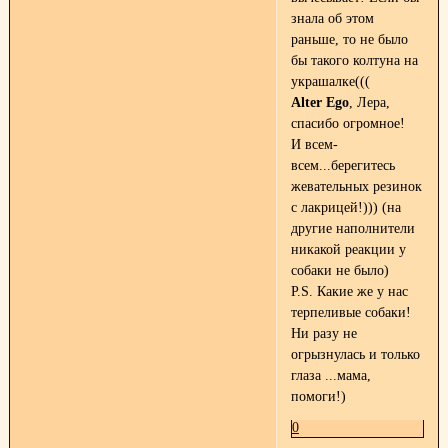
знала об этом
раньше, то не было
бы такого колтуна на
украшалке(((
Alter Ego
, Лера,
спасибо огромное!
И всем-
всем...берегитесь
жевательных резинок
с лакрицей!))) (на
другие наполнители
никакой реакции у
собаки не было)
P.S. Какие же у нас
терпеливые собаки!
Ни разу не
огрызнулась и только
глаза ...мама,
помоги!)
0