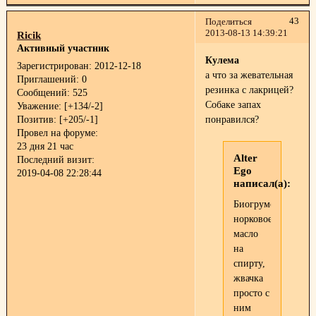
43
Поделиться
2013-08-13 14:39:21
Ricik
Активный участник
Кулема
Зарегистрирован
: 2012-12-18
а что за жевательная
Приглашений:
0
резинка с лакрицей?
Сообщений:
525
Собаке запах
Уважение:
[+134/-2]
Позитив:
[+205/-1]
понравился?
Провел на форуме:
23 дня 21 час
Alter
Последний визит:
Ego
2019-04-08 22:28:44
написал(а):
Биогрумовское
норковое
масло
на
спирту,
жвачка
просто с
ним