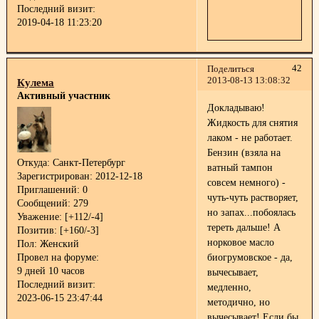
Последний визит:
2019-04-18 11:23:20
42
Поделиться
2013-08-13 13:08:32
Кулема
Активный участник
Докладываю!
Жидкость для снятия
лаком - не работает.
Бензин (взяла на
Откуда:
Санкт-Петербург
ватный тампон
Зарегистрирован
: 2012-12-18
совсем немного) -
Приглашений:
0
чуть-чуть растворяет,
Сообщений:
279
но запах...побоялась
Уважение:
[+112/-4]
тереть дальше! А
Позитив:
[+160/-3]
норковое масло
Пол:
Женский
Провел на форуме:
биогрумовское - да,
9 дней 10 часов
вычесывает,
Последний визит:
медленно,
2023-06-15 23:47:44
методично, но
вычесывает! Если бы