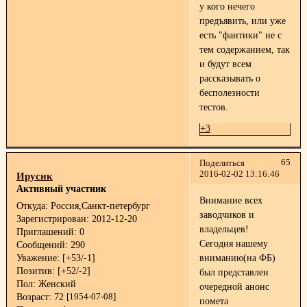
у кого нечего
предъявить, или уже
есть "фантики" не с
тем содержанием, так
и будут всем
рассказывать о
бесполезности
тестов.
+3
65
Поделиться
2016-02-02 13:16:46
Ирусик
Активный участник
Внимание всех
Откуда:
Россия,Санкт-петербург
заводчиков и
Зарегистрирован
: 2012-12-20
владельцев!
Приглашений:
0
Сегодня нашему
Сообщений:
290
Уважение:
[+53/-1]
вниманию(на ФБ)
Позитив:
[+52/-2]
был представлен
Пол:
Женский
очередной анонс
Возраст:
72
[1954-07-08]
помета