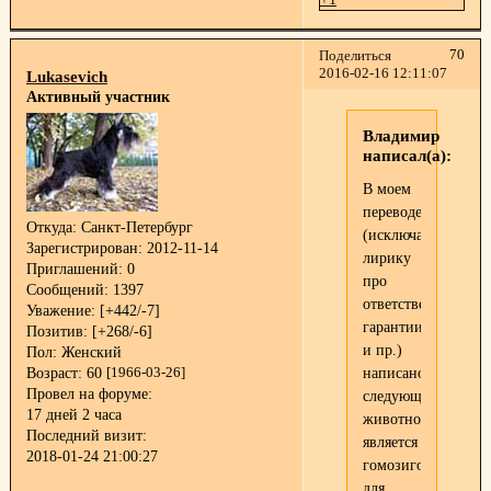
70
Поделиться
2016-02-16 12:11:07
Lukasevich
Активный участник
Владимир
написал(а):
В моем
переводе
Откуда:
Санкт-Петербург
(исключая
Зарегистрирован
: 2012-11-14
лирику
Приглашений:
0
про
Сообщений:
1397
ответственность,
Уважение:
[+442/-7]
гарантии
Позитив:
[+268/-6]
и пр.)
Пол:
Женский
написано
Возраст:
60
[1966-03-26]
Провел на форуме:
следующее:"Обсле
17 дней 2 часа
животное
Последний визит:
является
2018-01-24 21:00:27
гомозиготным
для