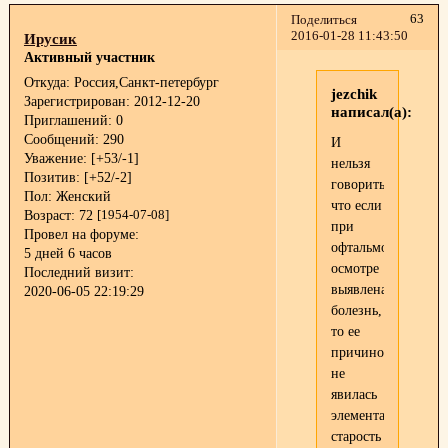
63
Поделиться
2016-01-28 11:43:50
Ирусик
Активный участник
Откуда:
Россия,Санкт-петербург
jezchik
Зарегистрирован
: 2012-12-20
написал(а):
Приглашений:
0
Сообщений:
290
И
Уважение:
[+53/-1]
нельзя
Позитив:
[+52/-2]
говорить,
Пол:
Женский
что если
Возраст:
72
[1954-07-08]
при
Провел на форуме:
офтальмологическ
5 дней 6 часов
осмотре
Последний визит:
выявлена
2020-06-05 22:19:29
болезнь,
то ее
причиной
не
явилась
элементарная
старость