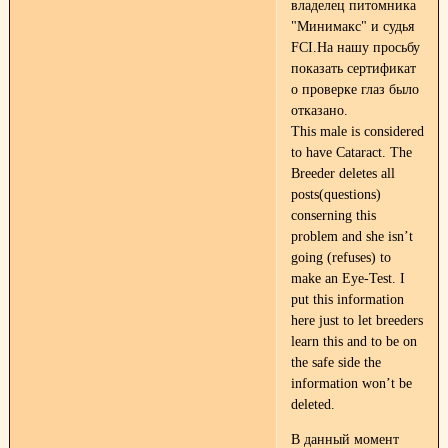
владелец питомника
"Минимакс" и судья
FCI.На нашу просьбу
показать сертификат
о проверке глаз было
отказано.
This male is considered
to have Cataract. The
Breeder deletes all
posts(questions)
conserning this
problem and she isn’t
going (refuses) to
make an Eye-Test. I
put this information
here just to let breeders
learn this and to be on
the safe side the
information won’t be
deleted.
В данный момент