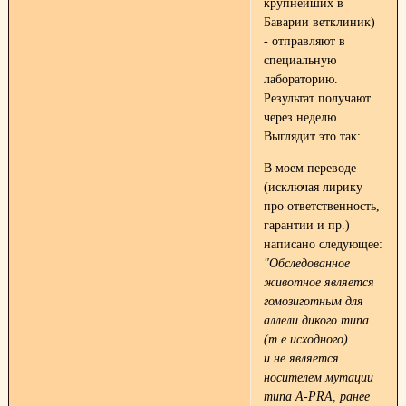
крупнейших в
Баварии ветклиник)
- отправляют в
специальную
лабораторию.
Результат получают
через неделю.
Выглядит это так:
В моем переводе
(исключая лирику
про ответственность,
гарантии и пр.)
написано следующее:
"Обследованное
животное является
гомозиготным для
аллели дикого типа
(т.е исходного)
и не является
носителем мутации
типа А-РRA, ранее