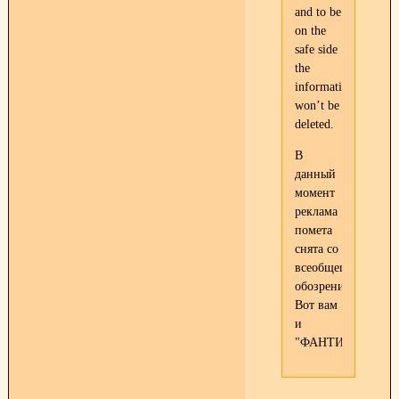
and to be
on the
safe side
the
information
won’t be
deleted.
В
данный
момент
реклама
помета
снята со
всеобщего
обозрения.
Вот вам
и
"ФАНТИКИ"!!!!