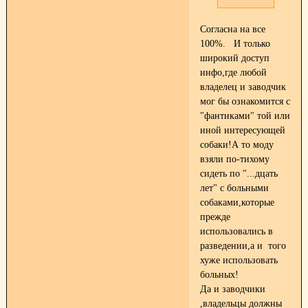
Согласна на все
100%.
И только
широкий доступ
инфо,где любой
владелец и заводчик
мог бы ознакомится с
"фантиками" той или
иной интересующей
собаки!А то моду
взяли по-тихому
сидеть по "...дцать
лет" с больными
собаками,которые
прежде
использовались в
разведении,а и того
хуже использовать
больных!
Да и заводчики
,владельцы должны