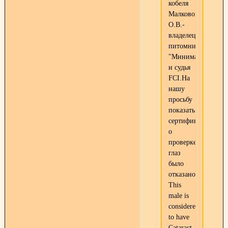
кобеля
Малковой
О.В.-
владелец
питомника
"Минимакс"
и судья
FCI.На
нашу
просьбу
показать
сертификат
о
проверке
глаз
было
отказано.
This
male is
considered
to have
Cataract.