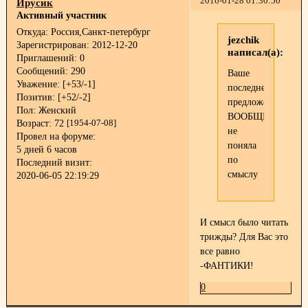
2016-01-28 01:30:50
Ирусик
Активный участник
Откуда:
Россия,Санкт-петербург
jezchik
Зарегистрирован
: 2012-12-20
написал(а):
Приглашений:
0
Сообщений:
290
Ваше
Уважение:
[+53/-1]
последнее
Позитив:
[+52/-2]
предложение
Пол:
Женский
ВООБЩЕ
Возраст:
72
[1954-07-08]
не
Провел на форуме:
поняла
5 дней 6 часов
по
Последний визит:
смыслу
2020-06-05 22:19:29
И смысл было читать
трижды? Для Вас это
все равно
-ФАНТИКИ!
0