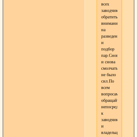
всех
заводчиков
обратить
внимание
на
разведение
и
подбор
пар.Снова
и снова
смолчать
не было
сил.По
всем
вопросам
обращайтесь
непосредственно
к
заводчику
и
владельцу