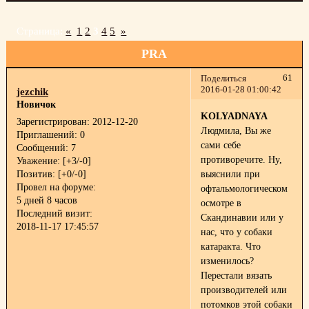
Страница:
«
1
2
3
4
5
»
PRA
61
Поделиться
2016-01-28 01:00:42
jezchik
Новичок
KOLYADNAYA
Зарегистрирован
: 2012-12-20
Людмила, Вы же
Приглашений:
0
сами себе
Сообщений:
7
противоречите. Ну,
Уважение:
[+3/-0]
Позитив:
[+0/-0]
выяснили при
Провел на форуме:
офтальмологическом
5 дней 8 часов
осмотре в
Последний визит:
Скандинавии или у
2018-11-17 17:45:57
нас, что у собаки
катаракта. Что
изменилось?
Перестали вязать
производителей или
потомков этой собаки