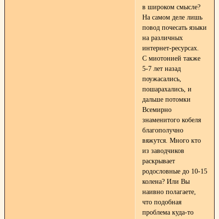
в широком смысле?
На самом деле лишь
повод почесать языки
на различных
интернет-ресурсах.
С миотонией также
5-7 лет назад
поужасались,
пошарахались, и
дальше потомки
Всемирно
знаменитого кобеля
благополучно
вяжутся. Много кто
из заводчиков
раскрывает
родословные до 10-15
колена? Или Вы
наивно полагаете,
что подобная
проблема куда-то