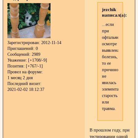
jezchik
написал(а):
...если
при
офтальмологическ
Зарегистрирован
: 2012-11-14
осмотре
Приглашений:
0
выявлена
Сообщений:
2989
болезнь,
Уважение:
[+1708/-9]
то ее
Позитив:
[+767/-1]
причиной
Провел на форуме:
не
1 месяц 2 дня
явилась
Последний визит:
элементарная
2021-02-02 18:12:37
старость
или
травма.
В прошлом году, при
тестировании одной