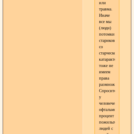
или
травма.
Иначе
все мы
(люди)
потомки
стариков
со
старческой
катарактой
тоже не
имеем
права
размножаться!
Спросите
у
человеческих
офтальмологов
процент
пожилых
людей с