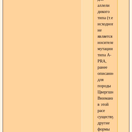
аллели
дикого
типа (т.е
исходного)и
не
является
носителем
мутации
типа
А-
РRA
,
ранее
описанной
для
породы
Цвергшнауцер.
Внимание:
в этой
расе
существуют
другие
формы