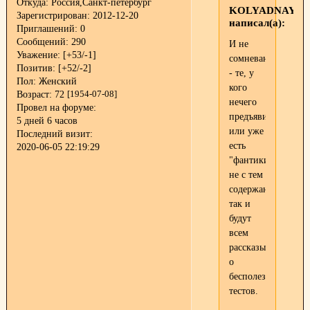
Откуда:
Россия,Санкт-петербург
KOLYADNAYA
Зарегистрирован
: 2012-12-20
написал(а):
Приглашений:
0
Сообщений:
290
И не
Уважение:
[+53/-1]
сомневаюсь
Позитив:
[+52/-2]
- те, у
Пол:
Женский
кого
Возраст:
72
[1954-07-08]
нечего
Провел на форуме:
предъявить,
5 дней 6 часов
или уже
Последний визит:
есть
2020-06-05 22:19:29
"фантики"
не с тем
содержанием,
так и
будут
всем
рассказывать
о
бесполезности
тестов.