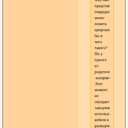
представлен
очередной
анонс
помета
цвергшнауцеров.Ка
бы и
чего
такого?
Но у
одного
из
родителей(отца)вы
-катаракта!
Этот
момент
не
смущает
заводчика
использовать
кобеля в
разведении.Прошу