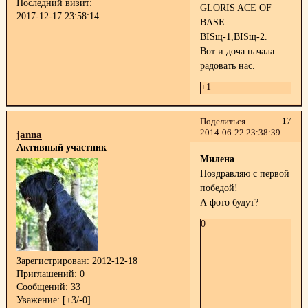
Последний визит:
GLORIS ACE OF
2017-12-17 23:58:14
BASE
BISщ-1,BISщ-2.
Вот и доча начала
радовать нас.
+1
17
Поделиться
2014-06-22 23:38:39
janna
Активный участник
Милена
Поздравляю с первой
победой!
А фото будут?
0
Зарегистрирован
: 2012-12-18
Приглашений:
0
Сообщений:
33
Уважение:
[+3/-0]