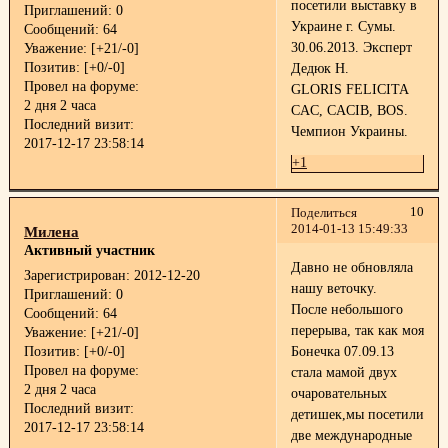
посетили выставку в
Приглашений:
0
Украине г. Сумы.
Сообщений:
64
30.06.2013. Эксперт
Уважение:
[+21/-0]
Позитив:
[+0/-0]
Дедюк Н.
Провел на форуме:
GLORIS FELICITA
2 дня 2 часа
CAC, CACIB, BOS.
Последний визит:
Чемпион Украины.
2017-12-17 23:58:14
+1
10
Поделиться
2014-01-13 15:49:33
Милена
Активный участник
Давно не обновляла
Зарегистрирован
: 2012-12-20
нашу веточку.
Приглашений:
0
После небольшого
Сообщений:
64
перерыва, так как моя
Уважение:
[+21/-0]
Позитив:
[+0/-0]
Бонечка 07.09.13
Провел на форуме:
стала мамой двух
2 дня 2 часа
очаровательных
Последний визит:
детишек,мы посетили
2017-12-17 23:58:14
две международные