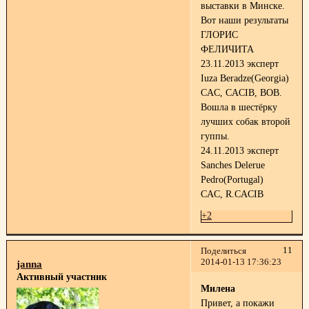
выставки в Минске.
Вот наши результаты
ГЛОРИС
ФЕЛИЧИТА
23.11.2013 эксперт
Iuza Beradze(Georgia)
CAC, CACIB, BOB.
Вошла в шестёрку
лучших собак второй
гуппы.
24.11.2013 эксперт
Sanches Delerue
Pedro(Portugal)
CAC, R.CACIB
+2
11
Поделиться
2014-01-13 17:36:23
janna
Активный участник
Милена
Привет, а покажи