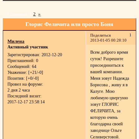
Страница:
1
2
»
Глорис Феличита или просто Боня
1
Поделиться
2013-01-05 00:28:10
Милена
Активный участник
Всем доброго время
Зарегистрирован
: 2012-12-20
суток! Разрешите
Приглашений:
0
присоединиться к
Сообщений:
64
вашей компании.
Уважение:
[+21/-0]
Позитив:
[+0/-0]
Меня зовут Надежда
Провел на форуме:
Борисова , живу я в
2 дня 2 часа
Калуге. Мою
Последний визит:
любимую цвергуню
2017-12-17 23:58:14
зовут ГЛОРИС
ФЕЛИЧИТА, за
которую очень
благодарна своей
заводчице Ольге
Селиверстовой.