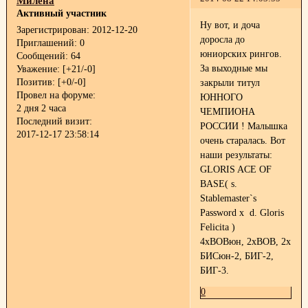
Милена
Активный участник
Ну вот, и доча
Зарегистрирован
: 2012-12-20
доросла до
Приглашений:
0
юниорских рингов.
Сообщений:
64
За выходные мы
Уважение:
[+21/-0]
Позитив:
[+0/-0]
закрыли титул
Провел на форуме:
ЮННОГО
2 дня 2 часа
ЧЕМПИОНА
Последний визит:
РОССИИ ! Малышка
2017-12-17 23:58:14
очень старалась. Вот
наши результаты:
GLORIS ACE OF
BASE( s.
Stablemaster`s
Password х d. Gloris
Felicita )
4хВОВюн, 2хВОВ, 2х
БИСюн-2, БИГ-2,
БИГ-3.
0