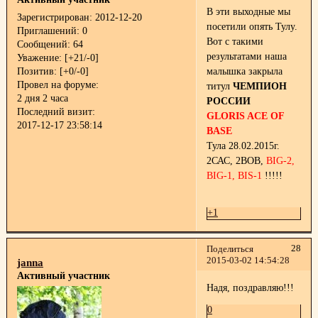
В эти выходные мы
Зарегистрирован
: 2012-12-20
посетили опять Тулу.
Приглашений:
0
Вот с такими
Сообщений:
64
результатами наша
Уважение:
[+21/-0]
Позитив:
[+0/-0]
малышка закрыла
Провел на форуме:
титул
ЧЕМПИОН
2 дня 2 часа
РОССИИ
Последний визит:
GLORIS AСE OF
2017-12-17 23:58:14
BASE
Тула 28.02.2015г.
2САС, 2ВОВ,
BIG-2,
BIG-1, BIS-1
!!!!!
+1
28
Поделиться
2015-03-02 14:54:28
janna
Активный участник
Надя, поздравляю!!!
0