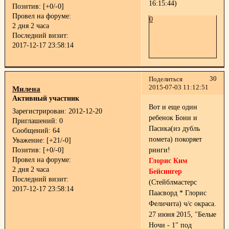
16:15:44)
Позитив:
[+0/-0]
Провел на форуме:
0
2 дня 2 часа
Последний визит:
2017-12-17 23:58:14
30
Поделиться
2015-07-03 11:12:51
Милена
Активный участник
Вот и еще один
Зарегистрирован
: 2012-12-20
ребенок Бони и
Приглашений:
0
Пасика(из дубль
Сообщений:
64
помета) покоряет
Уважение:
[+21/-0]
Позитив:
[+0/-0]
ринги!
Провел на форуме:
Глорис Ким
2 дня 2 часа
Бейсингер
Последний визит:
(Стейблмастерс
2017-12-17 23:58:14
Паасворд * Глорис
Феличита) ч/с окраса.
27 июня 2015, "Белые
Ночи - 1" под