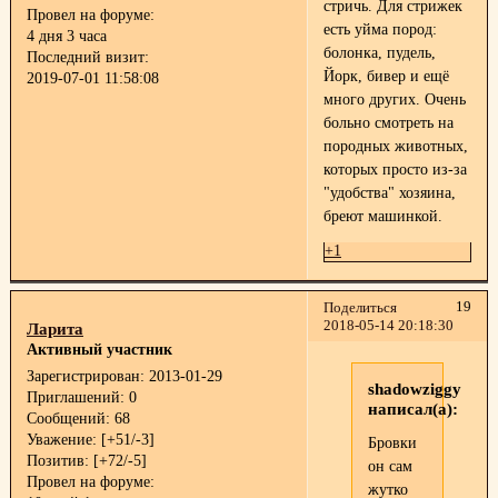
стричь. Для стрижек
Провел на форуме:
есть уйма пород:
4 дня 3 часа
болонка, пудель,
Последний визит:
Йорк, бивер и ещё
2019-07-01 11:58:08
много других. Очень
больно смотреть на
породных животных,
которых просто из-за
"удобства" хозяина,
бреют машинкой.
+1
19
Поделиться
2018-05-14 20:18:30
Ларита
Активный участник
Зарегистрирован
: 2013-01-29
shadowziggy
Приглашений:
0
написал(а):
Сообщений:
68
Уважение:
[+51/-3]
Бровки
Позитив:
[+72/-5]
он сам
Провел на форуме:
жутко