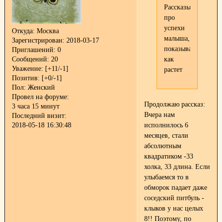
Рассказывайте
про
успехи
Откуда:
Москва
малыша,
Зарегистрирован
: 2018-03-17
показывайте
Приглашений:
0
как
Сообщений:
20
Уважение:
[+11/-1]
растет
Позитив:
[+0/-1]
Пол:
Женский
Провел на форуме:
Продолжаю рассказ:
3 часа 15 минут
Вчера нам
Последний визит:
исполнилось 6
2018-05-18 16:30:48
месяцев, стали
абсолютным
квадратиком -33
холка, 33 длина. Если
улыбаемся то в
обморок падает даже
соседский питбуль -
клыков у нас целых
8!! Поэтому, по