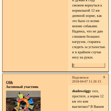
и думаю к году
сможем вернуться к
нормальной 12 км
дневной норме, как
это было со всеми
моими собаками.
Надеюсь, что не даю
слишком больших
нагрузок, стараюсь
следить за усталостью
и в крайнем случае
несу на руках.
0
9
Поделиться
2018-04-07 11:26:15
Olik
Активный участник
shadowziggy
ээээ,
простите, а норма 12
км это кем
высчитано? В Вашем