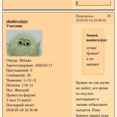
0
16
Поделиться
2018-05-14 10:46:01
shadowziggy
Участник
Semen
написал(а):
лучше
бровки?
и не
Откуда:
Москва
мешают
Зарегистрирован
: 2018-03-17
Приглашений:
0
Сообщений:
20
Уважение:
[+11/-1]
Бровки он сам жутко
Позитив:
[+0/-1]
не любит, все время
Пол:
Женский
из под них
Провел на форуме:
выглядывает и
3 часа 15 минут
лапами отбрасывать
Последний визит:
пытается. Плюс
2018-05-18 16:30:48
боковое зрение хуже