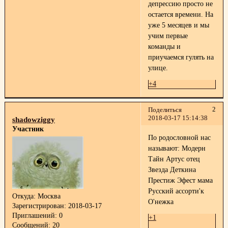
депрессию просто не
остается времени. На
уже 5 месяцев и мы
учим первые
команды и
приучаемся гулять на
улице.
+4
2
Поделиться
2018-03-17 15:14:38
shadowziggy
Участник
По родословной нас
называют: Модерн
Тайн Артус отец
Звезда Деткина
Престиж Эфест мама
Русский ассорти'к
Откуда:
Москва
О'нежка
Зарегистрирован
: 2018-03-17
Приглашений:
0
+1
Сообщений:
20