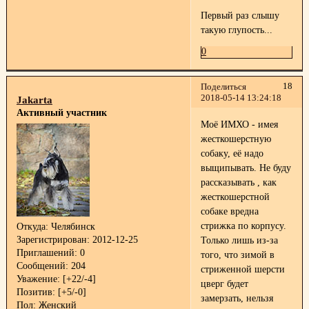
Первый раз слышу
такую глупость...
0
18
Поделиться
2018-05-14 13:24:18
Jakarta
Активный участник
Моё ИМХО - имея
жесткошерстную
собаку, её надо
выщипывать. Не буду
рассказывать , как
жесткошерстной
собаке вредна
стрижка по корпусу.
Откуда:
Челябинск
Зарегистрирован
: 2012-12-25
Только лишь из-за
Приглашений:
0
того, что зимой в
Сообщений:
204
стриженной шерсти
Уважение:
[+22/-4]
цверг будет
Позитив:
[+5/-0]
замерзать, нельзя
Пол:
Женский