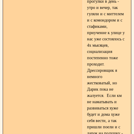
прогулки в день -
утро и вечер, так
гуляли и с миттелем
и с комондором и с
стафиками,
приучение к улице у
нас уже состоялось с
4х мысяцев,
социализация
постепенно тоже
проходит.
Дрессировщик я
немного
жестковатый, но
Дарик пока не
жалуется. Если км
не наматывать и
развиваться хуже
будет и дома хуже
себя вести, а так
пришли поели и с
лапок на подушку -