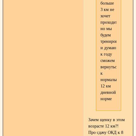
больше
3 км не
хочет
проходить,
но мы
будем
тренироваться
и думаю
к году
сможем
вернуться
к
нормальной
12 км
дневной
норме
Зачем щенку в этом
возрасте 12 км?!
Про сдачу ОКД к 8