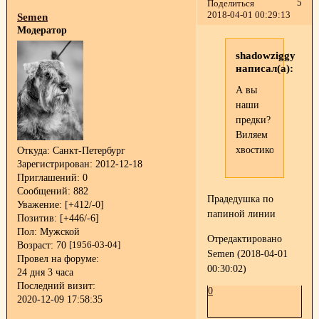
5
Поделиться
2018-04-01 00:29:13
Semen
Модератор
shadowziggy
написал(а):
А вы
наши
предки?
Виляем
хвостиком.
Откуда:
Санкт-Петербург
Зарегистрирован
: 2012-12-18
Приглашений:
0
Сообщений:
882
Прадедушка по
Уважение:
[+412/-0]
папиной линии
Позитив:
[+446/-6]
Пол:
Мужской
Отредактировано
Возраст:
70
[1956-03-04]
Semen (2018-04-01
Провел на форуме:
00:30:02)
24 дня 3 часа
Последний визит:
0
2020-12-09 17:58:35