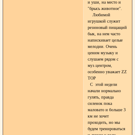
и уши, на место и
"брысь животное".
Любимой
игрушкой служит
резиновый пищащий
бык, на нем часто
напискивает целые
мелодии. Очень
ценим музыку и
слушаем рядом с
муз.центром,
особенно уважает ZZ
TОР
C этой недели
начали нормально
гулять, правда
силенок пока
маловато и больше 3
км не хочет
проходить, но мы
будем тренироваться