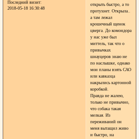
Последний визит:
открыть быстро, а то
2018-05-18 16:30:48
протухнет. Открыла..
а там лежал
крошечный щенок
цверга. До комондора
у нас уже был
миттель, так что о
привычках
шнауцеров знаю не
по наслышке, однако
мои планы взять САО
или кавказца
накрылись картонной
коробкой.
Правда не жалею,
только не привычно,
что собака такая
мелкая. Из
переживаний он
меня вытащил живо
и быстро, на