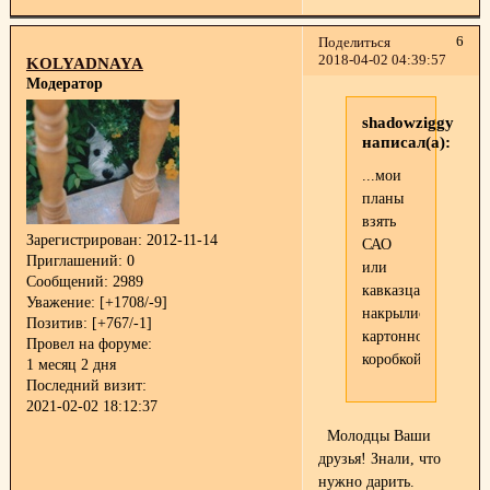
6
Поделиться
2018-04-02 04:39:57
KOLYADNAYA
Модератор
shadowziggy
написал(а):
...мои
планы
взять
Зарегистрирован
: 2012-11-14
САО
Приглашений:
0
или
Сообщений:
2989
кавказца
Уважение:
[+1708/-9]
накрылись
Позитив:
[+767/-1]
картонной
Провел на форуме:
коробкой...
1 месяц 2 дня
Последний визит:
2021-02-02 18:12:37
Молодцы Ваши
друзья! Знали, что
нужно дарить.