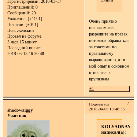
линии
Зарегистрирован
: 2018-03-17
Приглашений:
0
Сообщений:
20
Уважение:
[+11/-1]
Очень приятно
Позитив:
[+0/-1]
познакомится
,
Пол:
Женский
разрешите на правах
Провел на форуме:
потомков обращаться
3 часа 15 минут
за советами по
Последний визит:
правильному
2018-05-18 16:30:48
выращиванию, а то
мой опыт в основном
относится к
крупнякам
+1
8
Поделиться
2018-04-06 18:46:56
shadowziggy
Участник
KOLYADNAYA
написал(а):