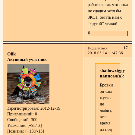
работает, так что пока
не сдадим хотя бы
ЗКС1, бегать нам с
"крутой" челкой
0
17
Поделиться
2018-05-14 11:47:36
Olik
Активный участник
shadowziggy
написал(а):
Бровки
он сам
жутко
не
Зарегистрирован
: 2012-12-19
любит,
Приглашений:
0
все
Сообщений:
300
время
Уважение:
[+93/-2]
из под
Позитив:
[+150/-13]