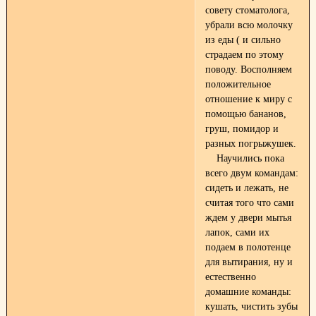
совету стоматолога,
убрали всю молочку
из еды
( и сильно
страдаем по этому
поводу. Восполняем
положительное
отношение к миру с
помощью бананов,
груш, помидор и
разных погрыжушек.
Научились пока
всего двум командам:
сидеть и лежать, не
считая того что сами
ждем у двери мытья
лапок, сами их
подаем в полотенце
для вытирания, ну и
естественно
домашние команды:
кушать, чистить зубы