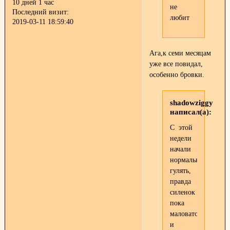
10 дней 1 час
не
Последний визит:
любит
2019-03-11 18:59:40
Ага,к семи месяцам
уже все повидал,
особенно бровки.
shadowziggy
написал(а):
C этой
недели
начали
нормально
гулять,
правда
силенок
пока
маловато
и