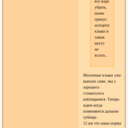
все надо
убрать,
иначе
прикус
испортите,
клыки в
замок
могут
не
встать...
Молочные клыки уже
выпали сами, мы у
хорошего
стоматолога
наблюдаемся. Теперь
ждем когда
поменяются дальние
зубищи
.
12 км это наша норма