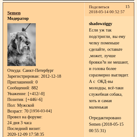
15
Поделиться
2018-05-14 00:52:57
Semen
Модератор
shadowziggy
Если уж так
подстригли, вы ему
челку поменьше
сделайте, оставьте
,может, лучше
бровки?и не мешают,
и голова более
Откуда:
Санкт-Петербург
соразмерно выглядит.
Зарегистрирован
: 2012-12-18
А с ОКД-вы
Приглашений:
0
Сообщений:
882
молодцы, всё-таки
Уважение:
[+412/-0]
служебная собака,
Позитив:
[+446/-6]
хоть и самая
Пол:
Мужской
маленькая
Возраст:
70
[1956-03-04]
Провел на форуме:
Отредактировано
24 дня 3 часа
Semen (2018-05-15
Последний визит:
00:55:31)
2020-12-09 17:58:35