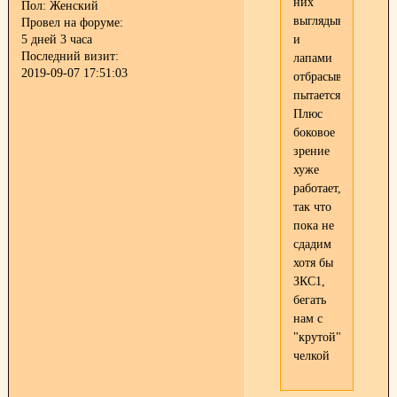
них
Пол:
Женский
выглядывает
Провел на форуме:
и
5 дней 3 часа
Последний визит:
лапами
2019-09-07 17:51:03
отбрасывать
пытается.
Плюс
боковое
зрение
хуже
работает,
так что
пока не
сдадим
хотя бы
ЗКС1,
бегать
нам с
"крутой"
челкой