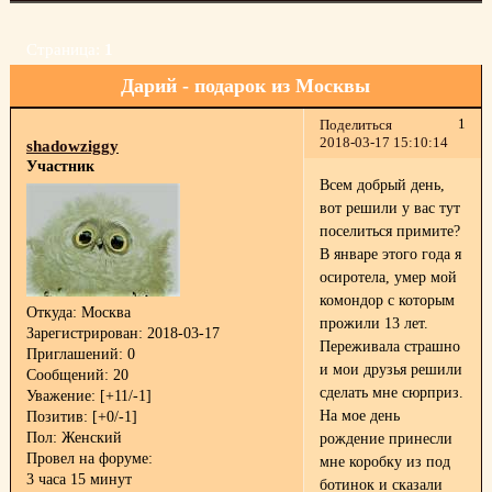
Страница:
1
Дарий - подарок из Москвы
1
Поделиться
2018-03-17 15:10:14
shadowziggy
Участник
Всем добрый день,
вот решили у вас тут
поселиться
примите?
В январе этого года я
осиротела, умер мой
комондор с которым
Откуда:
Москва
прожили 13 лет.
Зарегистрирован
: 2018-03-17
Переживала страшно
Приглашений:
0
и мои друзья решили
Сообщений:
20
сделать мне сюрприз.
Уважение:
[+11/-1]
На мое день
Позитив:
[+0/-1]
Пол:
Женский
рождение принесли
Провел на форуме:
мне коробку из под
3 часа 15 минут
ботинок и сказали