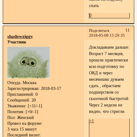
спать
0
11
Поделиться
2018-05-09 15:29:35
shadowziggy
Участник
Докладываем дальше:
Возраст 7 месяцев,
прошли практически
всю подготовку по
ОКД и через
месячишко думаем
Откуда:
Москва
сдать
, обрастаем
Зарегистрирован
: 2018-03-17
подшерстком со
Приглашений:
0
сказочной быстротой.
Сообщений:
20
Через 2 недели не
Уважение:
[+11/-1]
видно, что стригли.
Позитив:
[+0/-1]
Пол:
Женский
+1
Провел на форуме:
3 часа 15 минут
Последний визит: