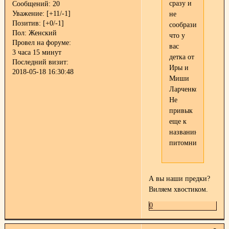
сразу и
Сообщений:
20
Уважение:
[+11/-1]
не
Позитив:
[+0/-1]
сообразил,
Пол:
Женский
что у
Провел на форуме:
вас
3 часа 15 минут
детка от
Последний визит:
Иры и
2018-05-18 16:30:48
Миши
Ларченко
Не
привык
еще к
названию
питомника
А вы наши предки?
Виляем хвостиком.
0