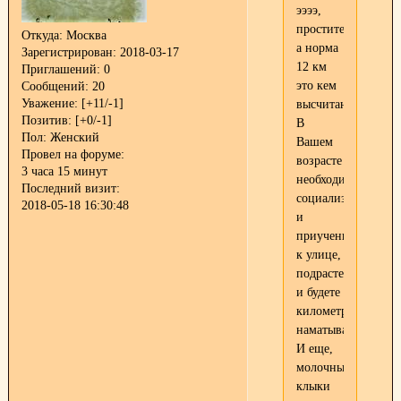
ээээ,
простите,
Откуда:
Москва
а норма
Зарегистрирован
: 2018-03-17
12 км
Приглашений:
0
это кем
Сообщений:
20
Уважение:
[+11/-1]
высчитано?
Позитив:
[+0/-1]
В
Пол:
Женский
Вашем
Провел на форуме:
возрасте
3 часа 15 минут
необходима
Последний визит:
социализация
2018-05-18 16:30:48
и
приучение
к улице,
подрастет
и будете
километры
наматывать...
И еще,
молочные
клыки