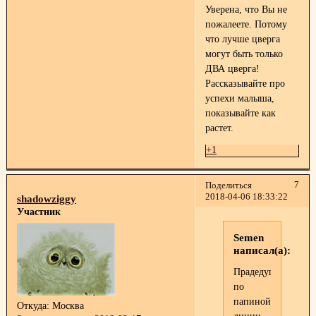
Уверена, что Вы не
пожалеете. Потому
что лучше цверга
могут быть только
ДВА цверга!
Рассказывайте про
успехи малыша,
показывайте как
растет.
+1
7
Поделиться
2018-04-06 18:33:22
shadowziggy
Участник
Semen
написал(а):
Прадедушка
по
папиной
Откуда:
Москва