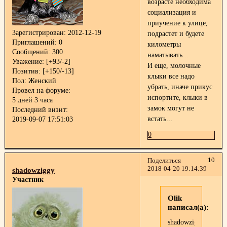
возрасте необходима
социализация и
приучение к улице,
Зарегистрирован
: 2012-12-19
подрастет и будете
Приглашений:
0
километры
Сообщений:
300
наматывать...
Уважение:
[+93/-2]
И еще, молочные
Позитив:
[+150/-13]
клыки все надо
Пол:
Женский
убрать, иначе прикус
Провел на форуме:
испортите, клыки в
5 дней 3 часа
замок могут не
Последний визит:
встать...
2019-09-07 17:51:03
0
10
Поделиться
2018-04-20 19:14:39
shadowziggy
Участник
Olik
написал(а):
shadowziggy