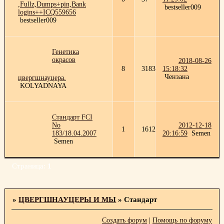
,Fullz,Dumps+pin,Bank
bestseller009
logins++ICQ559656
bestseller009
Генетика
окрасов
2018-08-26
8
3183
15:18:32
Чензана
цвергшнауцера.
KOLYADNAYA
Стандарт FCI
No
2012-12-18
1
1612
183/18.04.2007
20:16:59
Semen
Semen
Страница:
1
»
ЦВЕРГШНАУЦЕРЫ И МЫ
»
Стандарт
Создать форум
|
Помощь по форуму