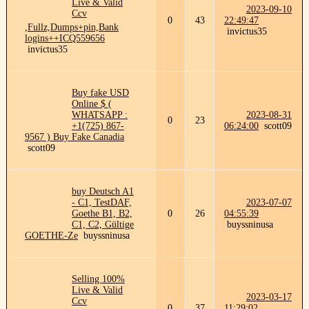
Live & Valid
2023-09-10
Ccv
0
43
22:49:47
,Fullz,Dumps+pin,Bank
invictus35
logins++ICQ559656
invictus35
Buy fake USD
Online $ (
WHATSAPP :
2023-08-31
0
23
+1(725) 867-
06:24:00
scott09
9567 ) Buy Fake Canadia
scott09
buy Deutsch A1
- C1, TestDAF,
2023-07-07
Goethe B1, B2,
0
26
04:55:39
C1, C2, Gültige
buyssninusa
GOETHE-Ze
buyssninusa
Selling 100%
Live & Valid
2023-03-17
Ccv
0
37
11:29:02