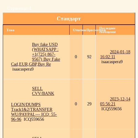
Страница:
1
Стандарт
Последнее
Тема
Ответов
Просмотров
сообщение
Buy fake USD
(WHATSAPP :
2024-01-18
+1(725) 867-
0
92
16:02:11
9567) Buy Fake
isaacaspera9
Cad,EUR,GBP,Buy Re
isaacaspera9
SELL
CVV/BANK
2023-12-14
0
29
05:56:21
LOGIN/DUMPS
ICQ559656
Track1&2/TRANSFER
WU/PAYPAL--- ICQ: 55-
96-96
ICQ559656