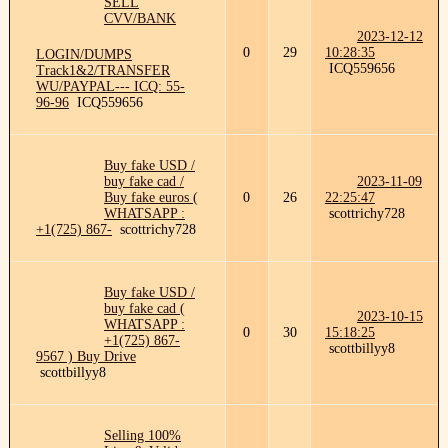
SELL
CVV/BANK
2023-12-12
0
29
10:28:35
LOGIN/DUMPS
ICQ559656
Track1&2/TRANSFER
WU/PAYPAL--- ICQ: 55-
96-96
ICQ559656
Buy fake USD /
buy fake cad /
2023-11-09
Buy fake euros (
0
26
22:25:47
WHATSAPP :
scottrichy728
+1(725) 867-
scottrichy728
Buy fake USD /
buy fake cad (
2023-10-15
WHATSAPP :
0
30
15:18:25
+1(725) 867-
scottbillyy8
9567 ) Buy Drive
scottbillyy8
Selling 100%