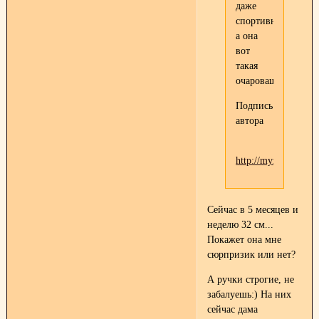
даже
спортивные,
а она
вот
такая
очаровашка
Подпись
автора
http://myzwergshnau
Сейчас в 5 месяцев и
неделю 32 см...
Покажет она мне
сюрпризик или нет?
А ручки строгие, не
забалуешь:) На них
сейчас дама