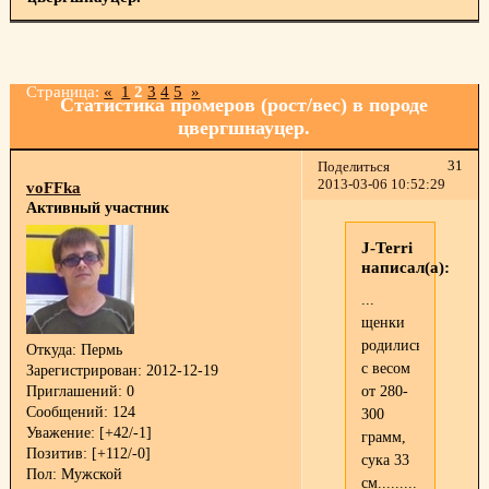
Страница:
«
1
2
3
4
5
»
Статистика промеров (рост/вес) в породе
цвергшнауцер.
31
Поделиться
2013-03-06 10:52:29
voFFka
Активный участник
J-Terri
написал(а):
...
щенки
родились
Откуда:
Пермь
с весом
Зарегистрирован
: 2012-12-19
Приглашений:
0
от 280-
Сообщений:
124
300
Уважение:
[+42/-1]
грамм,
Позитив:
[+112/-0]
сука 33
Пол:
Мужской
см.........