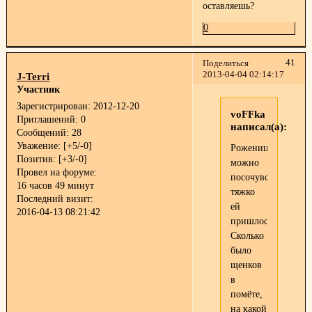
оставляешь?
0
41
Поделиться
2013-04-04 02:14:17
J-Terri
Участник
Зарегистрирован
: 2012-12-20
voFFka
Приглашений:
0
написал(а):
Сообщений:
28
Уважение:
[+5/-0]
Роженице
Позитив:
[+3/-0]
можно
Провел на форуме:
посочувствовать,
16 часов 49 минут
тяжко
Последний визит:
ей
2016-04-13 08:21:42
пришлось.
Сколько
было
щенков
в
помёте,
на какой