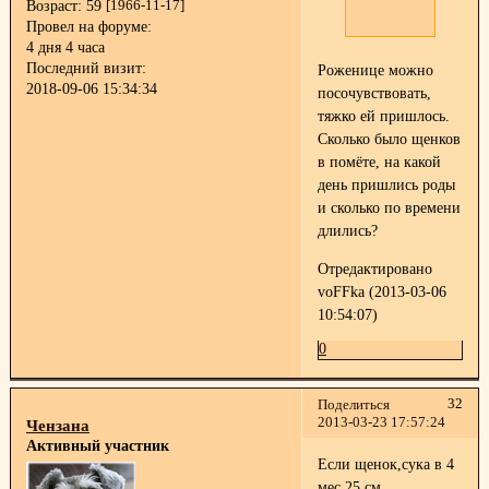
Возраст:
59
[1966-11-17]
Провел на форуме:
4 дня 4 часа
Последний визит:
Роженице можно
2018-09-06 15:34:34
посочувствовать,
тяжко ей пришлось.
Сколько было щенков
в помёте, на какой
день пришлись роды
и сколько по времени
длились?
Отредактировано
voFFka (2013-03-06
10:54:07)
0
32
Поделиться
2013-03-23 17:57:24
Чензана
Активный участник
Если щенок,сука в 4
мес 25 см