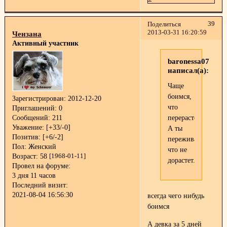
39
Поделиться
2013-03-31 16:20:59
Чензана
Активный участник
baronessa07
написал(а):
Чаще
боимся,
Зарегистрирован
: 2012-12-20
что
Приглашений:
0
перерастет...
Сообщений:
211
Уважение:
[+33/-0]
А ты
Позитив:
[+6/-2]
переживаешь,
Пол:
Женский
что не
Возраст:
58
[1968-01-11]
дорастет...
Провел на форуме:
3 дня 11 часов
Последний визит:
2021-08-04 16:56:30
всегда чего нибудь
боимся
А девка за 5 дней