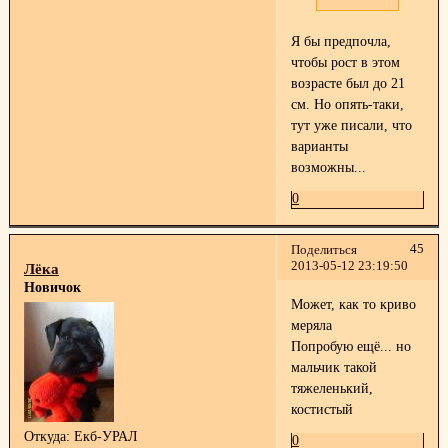
Я бы предпочла,
чтобы рост в этом
возрасте был до 21
см. Но опять-таки,
тут уже писали, что
варианты
возможны...
0
45
Поделиться
2013-05-12 23:19:50
Лёка
Новичок
Может, как то криво
меряла
Попробую ещё... но
мальчик такой
тяжеленький,
костистый
Откуда:
Екб-УРАЛ
0