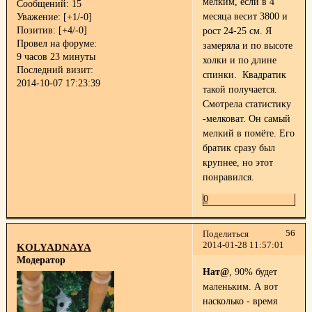
мелким, если в 4
Сообщений:
15
месяца весит 3800 и
Уважение:
[+1/-0]
Позитив:
[+4/-0]
рост 24-25 см. Я
Провел на форуме:
замеряла и по высоте
9 часов 23 минуты
холки и по длине
Последний визит:
спинки. Квадратик
2014-10-07 17:23:39
такой получается.
Смотрела статистику
-мелковат. Он самый
мелкий в помёте. Его
братик сразу был
крупнее, но этот
понравился.
0
56
Поделиться
2014-01-28 11:57:01
KOLYADNAYA
Модератор
Нат@
, 90% будет
маленьким. А вот
насколько - время