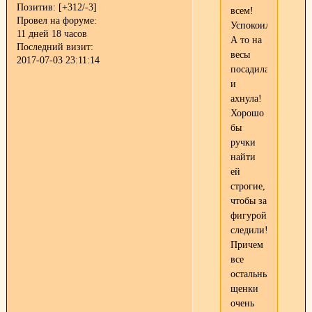
Позитив:
[+312/-3]
всем!
Провел на форуме:
Успокоили!
11 дней 18 часов
А то на
Последний визит:
весы
2017-07-03 23:11:14
посадила
и
ахнула!
Хорошо
бы
ручки
найти
ей
строгие,
чтобы за
фигурой
следили!
Причем
все
остальные
щенки
очень