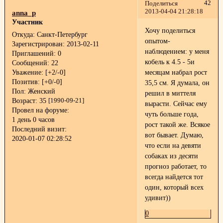
42
Поделиться
2013-04-04 21:28:18
anna_p
Участник
Хочу поделиться
Откуда:
Санкт-Петербург
опытом-
Зарегистрирован
: 2013-02-11
наблюдением: у меня
Приглашений:
0
кобель к 4.5 - 5и
Сообщений:
22
Уважение:
[+2/-0]
месяцам набрал рост
Позитив:
[+0/-0]
35,5 см. Я думала, он
Пол:
Женский
решил в миттеля
Возраст:
35
[1990-09-21]
вырасти. Сейчас ему
Провел на форуме:
чуть больше года,
1 день 0 часов
рост такой же. Всякое
Последний визит:
вот бывает. Думаю,
2020-01-07 02:28:52
что если на девяти
собаках из десяти
прогноз работает, то
всегда найдется тот
один, который всех
удивит))
0