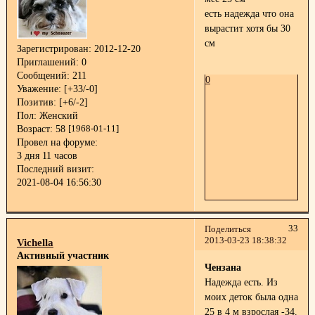
есть надежда что она
вырастит хотя бы 30
см
Зарегистрирован
: 2012-12-20
Приглашений:
0
Сообщений:
211
0
Уважение:
[+33/-0]
Позитив:
[+6/-2]
Пол:
Женский
Возраст:
58
[1968-01-11]
Провел на форуме:
3 дня 11 часов
Последний визит:
2021-08-04 16:56:30
33
Поделиться
2013-03-23 18:38:32
Vichella
Активный участник
Чензана
Надежда есть. Из
моих деток была одна
25 в 4 м взрослая -34.