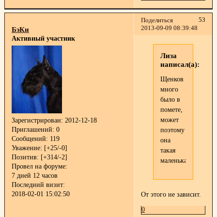
53
Поделиться
2013-09-09 08:39:48
БэКи
Активный участник
Лиза
написал(а):
Щенков
много
было в
помете,
может
Зарегистрирован
: 2012-12-18
Приглашений:
0
поэтому
Сообщений:
119
она
Уважение:
[+25/-0]
такая
Позитив:
[+314/-2]
маленькая..
Провел на форуме:
7 дней 12 часов
Последний визит:
2018-02-01 15:02:50
От этого не зависит.
0