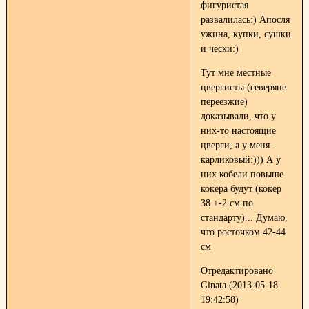
фигуристая
развалилась:) Апосля
ужина, купки, сушки
и чёски:)
Тут мне местные
цвергисты (северяне
переезжие)
доказывали, что у
них-то настоящие
цверги, а у меня -
карликовый:))) А у
них кобели повыше
кокера будут (кокер
38 +-2 см по
стандарту)... Думаю,
что росточком 42-44
см
Отредактировано
Ginata (2013-05-18
19:42:58)