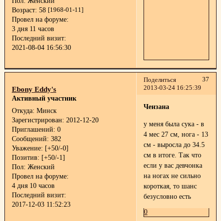
Пол:
Женский
Возраст:
58
[1968-01-11]
Провел на форуме:
3 дня 11 часов
Последний визит:
2021-08-04 16:56:30
37
Поделиться
2013-03-24 16:25:39
Ebony Eddy's
Активный участник
Чензана
Откуда:
Минск
Зарегистрирован
: 2012-12-20
у меня была сука - в
Приглашений:
0
4 мес 27 см, нога - 13
Сообщений:
382
см - выросла до 34.5
Уважение:
[+50/-0]
см в итоге. Так что
Позитив:
[+50/-1]
если у вас девчонка
Пол:
Женский
на ногах не сильно
Провел на форуме:
4 дня 10 часов
короткая, то шанс
Последний визит:
безусловно есть
2017-12-03 11:52:23
0