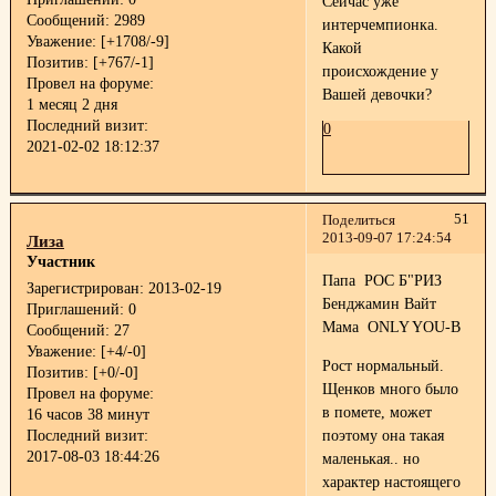
Сейчас уже
Сообщений:
2989
интерчемпионка.
Уважение:
[+1708/-9]
Какой
Позитив:
[+767/-1]
происхождение у
Провел на форуме:
Вашей девочки?
1 месяц 2 дня
Последний визит:
0
2021-02-02 18:12:37
51
Поделиться
2013-09-07 17:24:54
Лиза
Участник
Папа РОС Б"РИЗ
Зарегистрирован
: 2013-02-19
Бенджамин Вайт
Приглашений:
0
Мама ONLY YOU-B
Сообщений:
27
Уважение:
[+4/-0]
Рост нормальный.
Позитив:
[+0/-0]
Щенков много было
Провел на форуме:
в помете, может
16 часов 38 минут
поэтому она такая
Последний визит:
2017-08-03 18:44:26
маленькая.. но
характер настоящего