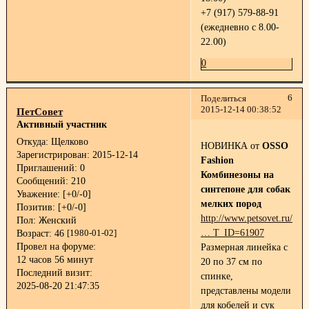
+7 (917) 579-88-91
(ежедневно с 8.00-
22.00)
0
6
Поделиться
2015-12-14 00:38:52
ПетСовет
Активный участник
Откуда:
Щелково
НОВИНКА от
OSSO
Зарегистрирован
: 2015-12-14
Fashion
Приглашений:
0
Комбинезоны на
Сообщений:
210
синтепоне для собак
Уважение:
[+0/-0]
мелких пород
Позитив:
[+0/-0]
http://www.petsovet.ru/abo
Пол:
Женский
… T_ID=61907
Возраст:
46
[1980-01-02]
Провел на форуме:
Размерная линейка с
12 часов 56 минут
20 по 37 см по
Последний визит:
спинке,
2025-08-20 21:47:35
представлены модели
для кобелей и сук