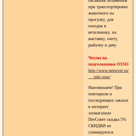
багажник незаменим
при транспортировке
животного на
прогулку, для
поездок в
ветклинику, на
выставку, охоту,
рыбалку и дачу.
Чехлы на
подголовники OSSO
http://www.petsovet.ru/cat
… niki-osso/
Напоминаем! При
повторном и
последующих заказах
в интернет
зоомагазине
ПетСовет скидка 5%
СКИДКИ не
суммируются.