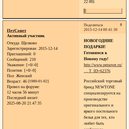
22.00)
0
8
Поделиться
2015-12-14 00:41:30
ПетСовет
Активный участник
НОВОГОДНИЕ
Откуда:
Щелково
ПОДАРКИ!
Зарегистрирован
: 2015-12-14
Готовимся к
Приглашений:
0
Новому году!
Сообщений:
210
Уважение:
[+0/-0]
http://www.petsovet.ru/abo
Позитив:
[+0/-0]
… T_ID=62376
Пол:
Женский
Российский торговый
Возраст:
46
[1980-01-02]
Провел на форуме:
бренд NEWTONE
12 часов 56 минут
специализируется на
Последний визит:
производстве
2025-08-20 21:47:35
оригинального и
яркого постельного
белья для тех, кто
любит быть