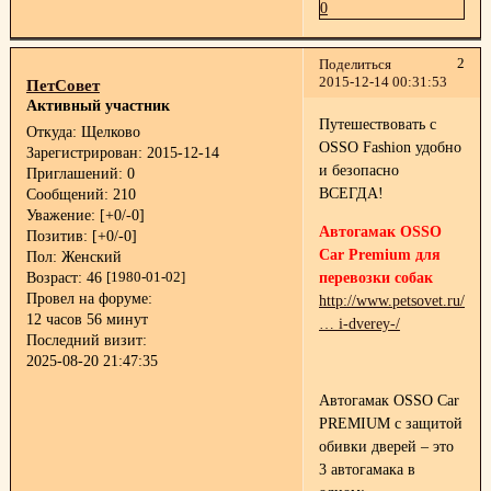
0
2
Поделиться
2015-12-14 00:31:53
ПетСовет
Активный участник
Путешествовать с
Откуда:
Щелково
OSSO Fashion удобно
Зарегистрирован
: 2015-12-14
и безопасно
Приглашений:
0
ВСЕГДА!
Сообщений:
210
Уважение:
[+0/-0]
Автогамак OSSO
Позитив:
[+0/-0]
Car Premium для
Пол:
Женский
перевозки собак
Возраст:
46
[1980-01-02]
Провел на форуме:
http://www.petsovet.ru/cat
12 часов 56 минут
… i-dverey-/
Последний визит:
2025-08-20 21:47:35
Автогамак OSSO Car
PREMIUM с защитой
обивки дверей – это
3 автогамака в