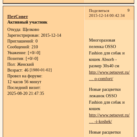
9
Поделиться
2015-12-14 00:42:34
ПетСовет
Активный участник
Откуда:
Щелково
Зарегистрирован
: 2015-12-14
Многоразовая
Приглашений:
0
пеленка OSSO
Сообщений:
210
Уважение:
[+0/-0]
Fashion для собак и
Позитив:
[+0/-0]
кошек Absorb -
Пол:
Женский
размер 30x40 см
Возраст:
46
[1980-01-02]
http://www.petsovet.ru/cat
Провел на форуме:
… o-comfort/
12 часов 56 минут
Последний визит:
Новые расцветки
2025-08-20 21:47:35
лежанок OSSO
Fashion для собак и
кошек
http://www.petsovet.ru/cata
… -i-koshek/
Новые расцветки