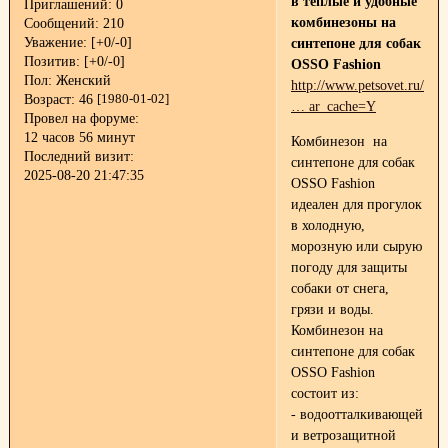
в теплые и удобные
Приглашений:
0
комбинезоны на
Сообщений:
210
Уважение:
[+0/-0]
синтепоне для собак
Позитив:
[+0/-0]
OSSO Fashion
Пол:
Женский
http://www.petsovet.ru/abo
Возраст:
46
[1980-01-02]
… ar_cache=Y
Провел на форуме:
12 часов 56 минут
Комбинезон на
Последний визит:
синтепоне для собак
2025-08-20 21:47:35
OSSO Fashion
идеален для прогулок
в холодную,
морозную или сырую
погоду для защиты
собаки от снега,
грязи и воды.
Комбинезон на
синтепоне для собак
OSSO Fashion
состоит из:
- водоотталкивающей
и ветрозащитной