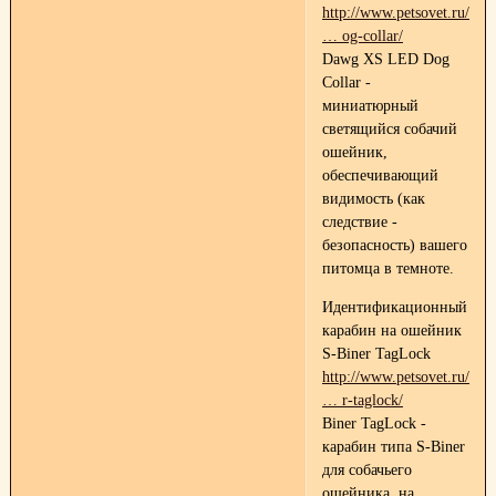
http://www.petsovet.ru/cat
… og-collar/
Dawg XS LED Dog
Collar -
миниатюрный
светящийся собачий
ошейник,
обеспечивающий
видимость (как
следствие -
безопасность) вашего
питомца в темноте.
Идентификационный
карабин на ошейник
S-Biner TagLock
http://www.petsovet.ru/cata
… r-taglock/
Biner TagLock -
карабин типа S-Biner
для собачьего
ошейника, на