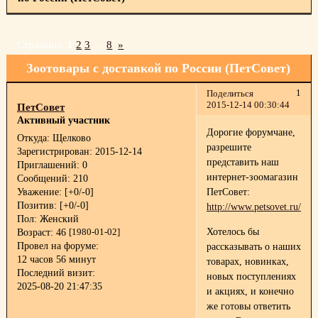
Страница:
1
2
3
…
8
»
Зоотовары с доставкой по России (ПетСовет)
1
Поделиться
2015-12-14 00:30:44
ПетСовет
Активный участник
Дорогие форумчане,
Откуда:
Щелково
разрешите
Зарегистрирован
: 2015-12-14
представить наш
Приглашений:
0
интернет-зоомагазин
Сообщений:
210
Уважение:
[+0/-0]
ПетСовет:
Позитив:
[+0/-0]
http://www.petsovet.ru/
Пол:
Женский
Хотелось бы
Возраст:
46
[1980-01-02]
Провел на форуме:
рассказывать о наших
12 часов 56 минут
товарах, новинках,
Последний визит:
новых поступлениях
2025-08-20 21:47:35
и акциях, и конечно
же готовы ответить