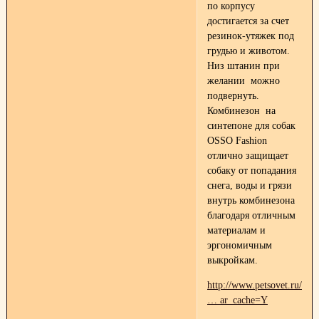
по корпусу
достигается за счет
резинок-утяжек под
грудью и животом.
Низ штанин при
желании можно
подвернуть.
Комбинезон на
синтепоне для собак
OSSO Fashion
отлично защищает
собаку от попадания
снега, воды и грязи
внутрь комбинезона
благодаря отличным
материалам и
эргономичным
выкройкам.
http://www.petsovet.ru/abo
… ar_cache=Y