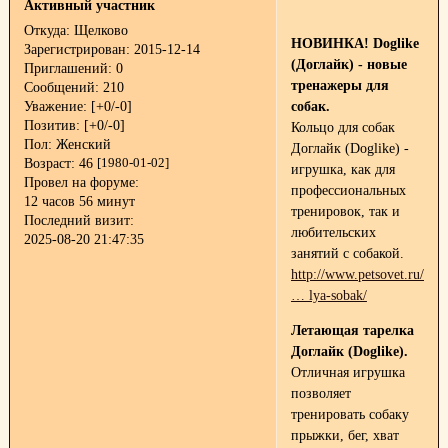
Активный участник
Откуда:
Щелково
НОВИНКА! Doglike
Зарегистрирован
: 2015-12-14
(Доглайк) - новые
Приглашений:
0
тренажеры для
Сообщений:
210
Уважение:
[+0/-0]
собак.
Позитив:
[+0/-0]
Кольцо для собак
Пол:
Женский
Доглайк (Doglike) -
Возраст:
46
[1980-01-02]
игрушка, как для
Провел на форуме:
профессиональных
12 часов 56 минут
тренировок, так и
Последний визит:
любительских
2025-08-20 21:47:35
занятий с собакой.
http://www.petsovet.ru/cata
… lya-sobak/
Летающая тарелка
Доглайк (Doglike).
Отличная игрушка
позволяет
тренировать собаку
прыжки, бег, хват