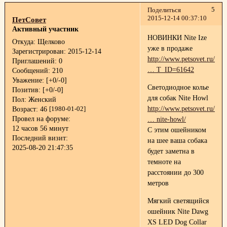
5
Поделиться
2015-12-14 00:37:10
ПетСовет
Активный участник
НОВИНКИ Nite Ize
Откуда:
Щелково
уже в продаже
Зарегистрирован
: 2015-12-14
http://www.petsovet.ru/abo
Приглашений:
0
… T_ID=61642
Сообщений:
210
Уважение:
[+0/-0]
Светодиодное колье
Позитив:
[+0/-0]
для собак Nite Howl
Пол:
Женский
http://www.petsovet.ru/cat
Возраст:
46
[1980-01-02]
Провел на форуме:
… nite-howl/
12 часов 56 минут
С этим ошейником
Последний визит:
на шее ваша собака
2025-08-20 21:47:35
будет заметна в
темноте на
расстоянии до 300
метров
Мягкий светящийся
ошейник Nite Dawg
XS LED Dog Collar