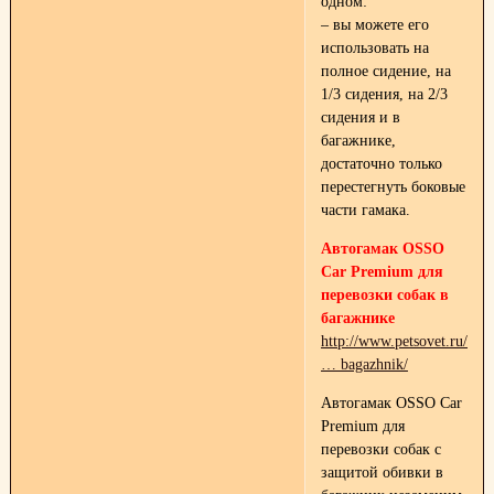
одном:
– вы можете его
использовать на
полное сидение, на
1/3 сидения, на 2/3
сидения и в
багажнике,
достаточно только
перестегнуть боковые
части гамака.
Автогамак OSSO
Car Premium для
перевозки собак в
багажнике
http://www.petsovet.ru/cat
… bagazhnik/
Автогамак OSSO Car
Premium для
перевозки собак с
защитой обивки в