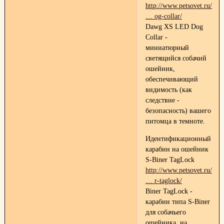
http://www.petsovet.ru/cat
… og-collar/
Dawg XS LED Dog
Collar -
миниатюрный
светящийся собачий
ошейник,
обеспечивающий
видимость (как
следствие -
безопасность) вашего
питомца в темноте.
Идентификационный
карабин на ошейник
S-Biner TagLock
http://www.petsovet.ru/cata
… r-taglock/
Biner TagLock -
карабин типа S-Biner
для собачьего
ошейника, на