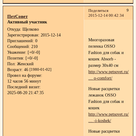
9
Поделиться
2015-12-14 00:42:34
ПетСовет
Активный участник
Откуда:
Щелково
Зарегистрирован
: 2015-12-14
Многоразовая
Приглашений:
0
пеленка OSSO
Сообщений:
210
Уважение:
[+0/-0]
Fashion для собак и
Позитив:
[+0/-0]
кошек Absorb -
Пол:
Женский
размер 30x40 см
Возраст:
46
[1980-01-02]
http://www.petsovet.ru/cat
Провел на форуме:
… o-comfort/
12 часов 56 минут
Последний визит:
Новые расцветки
2025-08-20 21:47:35
лежанок OSSO
Fashion для собак и
кошек
http://www.petsovet.ru/cata
… -i-koshek/
Новые расцветки