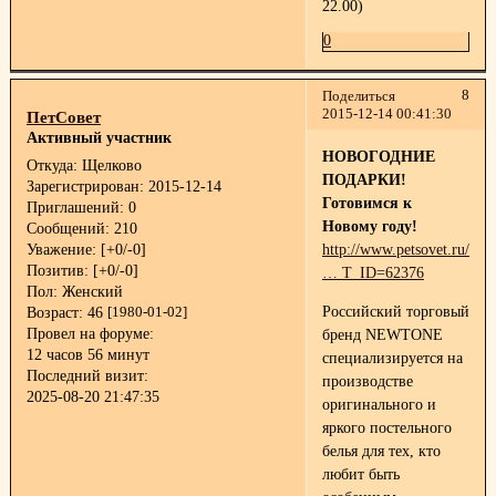
22.00)
0
8
Поделиться
2015-12-14 00:41:30
ПетСовет
Активный участник
НОВОГОДНИЕ
Откуда:
Щелково
ПОДАРКИ!
Зарегистрирован
: 2015-12-14
Готовимся к
Приглашений:
0
Новому году!
Сообщений:
210
Уважение:
[+0/-0]
http://www.petsovet.ru/abo
Позитив:
[+0/-0]
… T_ID=62376
Пол:
Женский
Российский торговый
Возраст:
46
[1980-01-02]
Провел на форуме:
бренд NEWTONE
12 часов 56 минут
специализируется на
Последний визит:
производстве
2025-08-20 21:47:35
оригинального и
яркого постельного
белья для тех, кто
любит быть