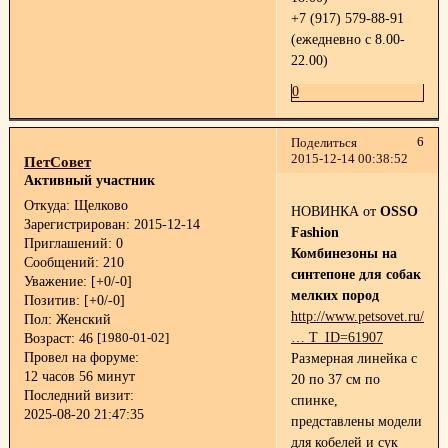
+7 (917) 579-88-91
(ежедневно с 8.00-
22.00)
0
6
Поделиться
2015-12-14 00:38:52
ПетСовет
Активный участник
Откуда:
Щелково
НОВИНКА от
OSSO
Зарегистрирован
: 2015-12-14
Fashion
Приглашений:
0
Комбинезоны на
Сообщений:
210
синтепоне для собак
Уважение:
[+0/-0]
мелких пород
Позитив:
[+0/-0]
http://www.petsovet.ru/abo
Пол:
Женский
… T_ID=61907
Возраст:
46
[1980-01-02]
Провел на форуме:
Размерная линейка с
12 часов 56 минут
20 по 37 см по
Последний визит:
спинке,
2025-08-20 21:47:35
представлены модели
для кобелей и сук