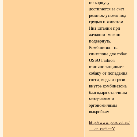
по корпусу
достигается за счет
резинок-утяжек под
грудью и животом.
Низ штанин при
желании можно
подвернуть.
Комбинезон на
синтепоне для собак
OSSO Fashion
отлично защищает
собаку от попадания
снега, воды и грязи
внутрь комбинезона
благодаря отличным
материалам и
эргономичным
выкройкам.
http://www.petsovet.ru/abo
… ar_cache=Y