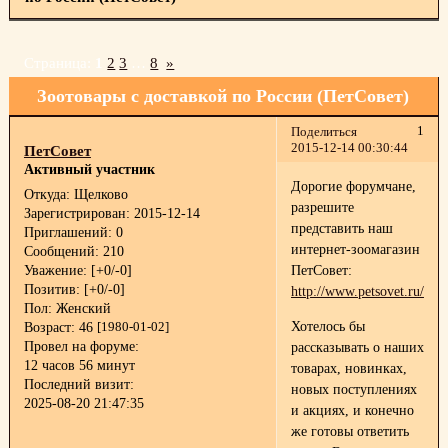
Страница:
1
2
3
…
8
»
Зоотовары с доставкой по России (ПетСовет)
1
Поделиться
2015-12-14 00:30:44
ПетСовет
Активный участник
Дорогие форумчане,
Откуда:
Щелково
разрешите
Зарегистрирован
: 2015-12-14
представить наш
Приглашений:
0
интернет-зоомагазин
Сообщений:
210
Уважение:
[+0/-0]
ПетСовет:
Позитив:
[+0/-0]
http://www.petsovet.ru/
Пол:
Женский
Хотелось бы
Возраст:
46
[1980-01-02]
Провел на форуме:
рассказывать о наших
12 часов 56 минут
товарах, новинках,
Последний визит:
новых поступлениях
2025-08-20 21:47:35
и акциях, и конечно
же готовы ответить