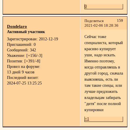
0
159
Поделиться
2021-02-06 18:28:36
Dondelaro
Активный участник
Сейчас тоже
Зарегистрирован
: 2012-12-19
специалиста, который
Приглашений:
0
красиво купирует
Сообщений:
342
уши, надо искать.
Уважение:
[+156/-3]
Позитив:
[+391/-8]
Именно поэтому,
Провел на форуме:
когда отправляешь в
13 дней 9 часов
другой город, сначала
Последний визит:
выясняешь, есть ли
2024-07-25 13:25:25
там такие спецы, или
лучше предложить
владельцам забирать
"дитя" после полной
купировки
+1