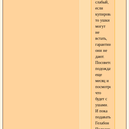
слабый,
если
купировать,
то ушки
могут
не
встать,
гарантии
они не
дают.
Посоветовали
подождать
еще
месяц и
посмотреть,
что
будет с
ушами.
И пока
подавать
Гелабон