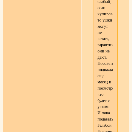
слабый,
если
купировать,
то ушки
могут
не
встать,
гарантии
они не
дают.
Посоветовали
подождать
еще
месяц и
посмотреть,
что
будет с
ушами.
И пока
подавать
Гелабон
Полидекс.