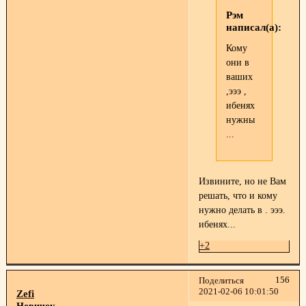
Рэм
написал(а):
Кому
они в
ваших
,эээ ,
ибенях
нужны
...
Извините, но не Вам
решать, что и кому
нужно делать в . эээ.
ибенях...
+2
156
Поделиться
2021-02-06 10:01:50
Zefi