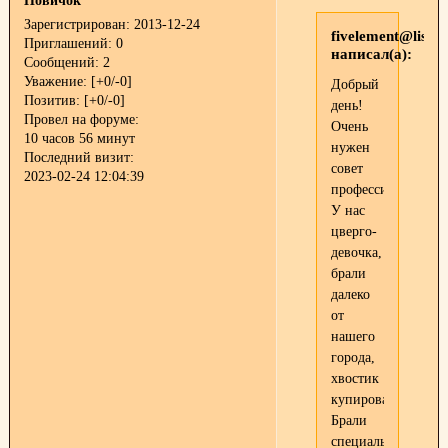
Новичок
Зарегистрирован
: 2013-12-24
fivelement@list.r
Приглашений:
0
написал(а):
Сообщений:
2
Уважение:
[+0/-0]
Добрый
Позитив:
[+0/-0]
день!
Провел на форуме:
Очень
10 часов 56 минут
нужен
Последний визит:
совет
2023-02-24 12:04:39
профессионалов.
У нас
цверго-
девочка,
брали
далеко
от
нашего
города,
хвостик
купирован.
Брали
специально