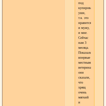
под
купированные
уши,
т.к. это
нравится
и мужу,
и мне.
Сейчас
нам 3
месяца.
Показали
впервые
местным
ветеринарам,
они
сказали,
что
хрящ
очень
мягкий
и