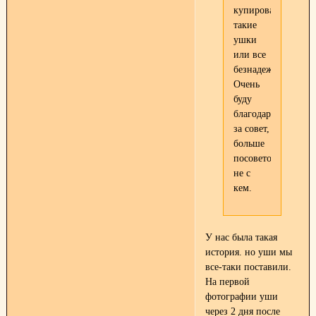
купировать
такие
ушки
или все
безнадежно?
Очень
буду
благодарна
за совет,
больше
посоветоваться
не с
кем.
У нас была такая
история. но уши мы
все-таки поставили.
На первой
фотографии уши
через 2 дня после