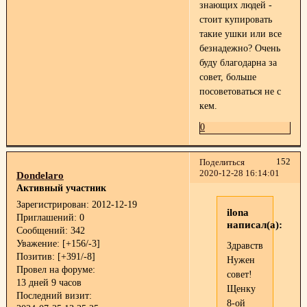
знающих людей -
стоит купировать
такие ушки или все
безнадежно? Очень
буду благодарна за
совет, больше
посоветоваться не с
кем.
0
152
Поделиться
2020-12-28 16:14:01
Dondelaro
Активный участник
Зарегистрирован
: 2012-12-19
ilona
Приглашений:
0
написал(а):
Сообщений:
342
Уважение:
[+156/-3]
Здравствуйте!
Позитив:
[+391/-8]
Нужен
Провел на форуме:
совет!
13 дней 9 часов
Щенку
Последний визит:
8-ой