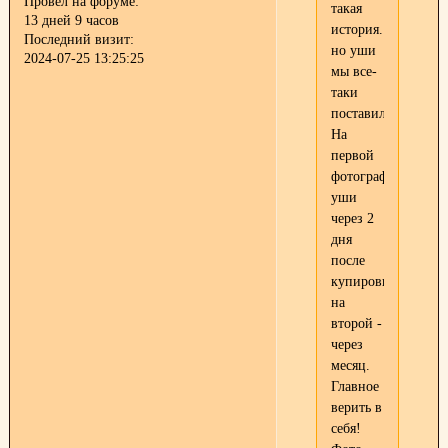
Провел на форуме:
такая
13 дней 9 часов
история.
Последний визит:
но уши
2024-07-25 13:25:25
мы все-
таки
поставили.
На
первой
фотографии
уши
через 2
дня
после
купировки,
на
второй -
через
месяц.
Главное
верить в
себя!