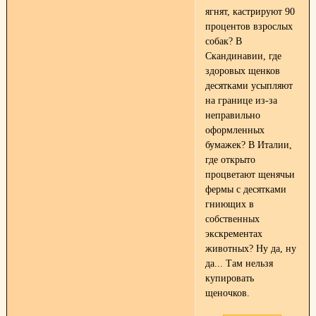
ягнят, кастрируют 90
процентов взрослых
собак? В
Скандинавии, где
здоровых щенков
десятками усыпляют
на границе из-за
неправильно
оформленных
бумажек? В Италии,
где открыто
процветают щенячьи
фермы с десятками
гниющих в
собственных
экскрементах
животных? Ну да, ну
да... Там нельзя
купировать
щеночков.