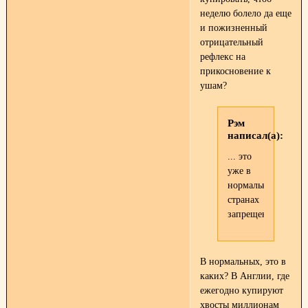
неделю болело да еще
и пожизненный
отрицательный
рефлекс на
прикосновение к
ушам?
Рэм
написал(а):
... это
уже в
нормальных
странах
запрещено.
В нормальных, это в
каких? В Англии, где
ежегодно купируют
хвосты миллионам