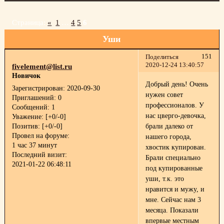
Страница:
«
1
…
4
5
6
Уши
151
Поделиться
2020-12-24 13:40:57
fivelement@list.ru
Новичок
Добрый день! Очень
Зарегистрирован
: 2020-09-30
нужен совет
Приглашений:
0
профессионалов. У
Сообщений:
1
нас цверго-девочка,
Уважение:
[+0/-0]
Позитив:
[+0/-0]
брали далеко от
Провел на форуме:
нашего города,
1 час 37 минут
хвостик купирован.
Последний визит:
Брали специально
2021-01-22 06:48:11
под купированные
уши, т.к. это
нравится и мужу, и
мне. Сейчас нам 3
месяца. Показали
впервые местным