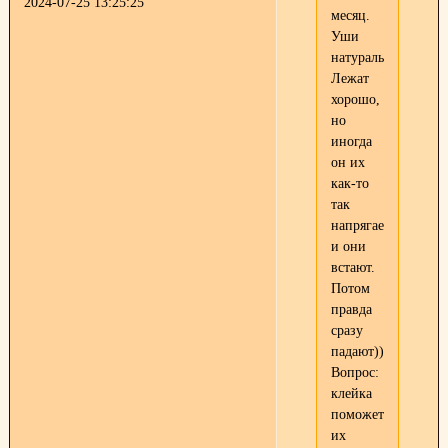
2024-07-25 13:25:25
месяц.
Уши
натуральные.
Лежат
хорошо,
но
иногда
он их
как-то
так
напрягает
и они
встают.
Потом
правда
сразу
падают))))
Вопрос:
клейка
поможет
их