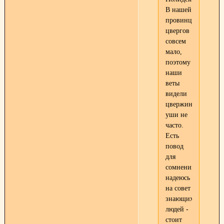
В нашей
провинции
цвергов
совсем
мало,
поэтому
наши
веты
видели
цвержиные
уши не
часто.
Есть
повод
для
сомнений...очень
надеюсь
на совет
знающих
людей -
стоит