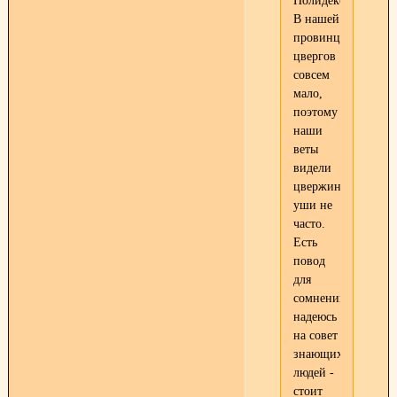
Полидекс.
В нашей
провинции
цвергов
совсем
мало,
поэтому
наши
веты
видели
цвержиные
уши не
часто.
Есть
повод
для
сомнений...очень
надеюсь
на совет
знающих
людей -
стоит