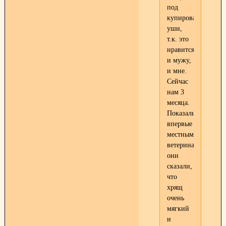
под
купированные
уши,
т.к. это
нравится
и мужу,
и мне.
Сейчас
нам 3
месяца.
Показали
впервые
местным
ветеринарам,
они
сказали,
что
хрящ
очень
мягкий
и