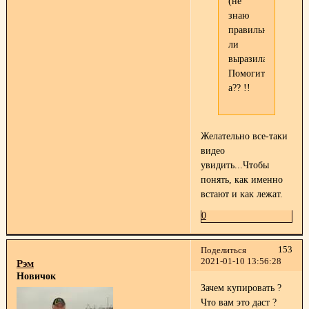
(не
знаю
правильно
ли
выразилась)))
Помогите,
а?? !!
Желательно все-таки
видео
увидить...Чтобы
понять, как именно
встают и как лежат.
0
153
Поделиться
2021-01-10 13:56:28
Рэм
Новичок
Зачем купировать ?
Что вам это даст ?