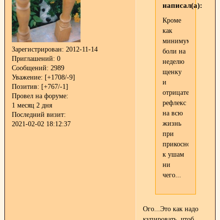
написал(а):
Кроме
как
минимум
Зарегистрирован
: 2012-11-14
боли на
Приглашений:
0
неделю
Сообщений:
2989
щенку
Уважение:
[+1708/-9]
и
Позитив:
[+767/-1]
отрицательный
Провел на форуме:
рефлекс
1 месяц 2 дня
на всю
Последний визит:
жизнь
2021-02-02 18:12:37
при
прикосновении
к ушам
ни
чего...
Ого...Это как надо
купировать, чтоб