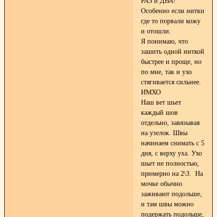
РАЗ и ДВА!
Особенно если нитки
где то порвали кожу
и отошли.
Я понимаю, что
зашить одной ниткой
быстрее и проще, но
по мне, так и ухо
стягивается сильнее.
ИМХО
Наш вет шьет
каждый шов
отдельно, завязывая
на узелок. Швы
начинаем снимать с 5
дня, с верху уха. Ухо
шьет не полностью,
примерно на 2\3. На
мочке обычно
заживают подольше,
и там швы можно
подержать подольше,