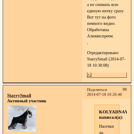
а не снимать всю
единую нитку сразу.
Вот тут на фото
немного видно.
Обработаны
Алюмиспреем.
,
Отредактировано
StarrySmail (2014-07-
18 10:30:08)
+2
98
Поделиться
2014-07-18 10:26:46
StarrySmail
Активный участник
KOLYADNAYA
написал(а):
Насечки
да,