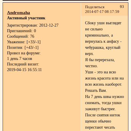
93
Поделиться
2014-07-17 08:17:59
Andromaha
Активный участник
Сбоку уши выглядят
Зарегистрирован
: 2012-12-27
не сильно
Приглашений:
0
криминально, а
Сообщений:
76
вернулась к анфасу -
Уважение:
[+33/-1]
Позитив:
[+43/-1]
чебурашка, круглый
Провел на форуме:
верх.
1 день 7 часов
Я бы перерезала,
Последний визит:
честно.
2019-04-15 16:55:11
Уши - это на всю
жизнь красота или на
всю жизнь наоборот.
Решать Вам.
На 7 день швы нужно
снимать, тогда ушки
заживут быстрее.
После снятия ниток
щенки обычно
перестают чесать