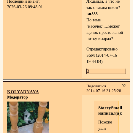
Последний визит:
Людмила, а что не
2026-03-26 09:48:01
так с таким швом?
tat555
По теме
"насечек"....может
щенок просто лапой
нитку выдрал?
Отредактировано
SSM (2014-07-16
19:44:04)
0
92
Поделиться
2014-07-16 21:25:28
KOLYADNAYA
Модератор
StarrySmail
написал(а):
Похоже
уши