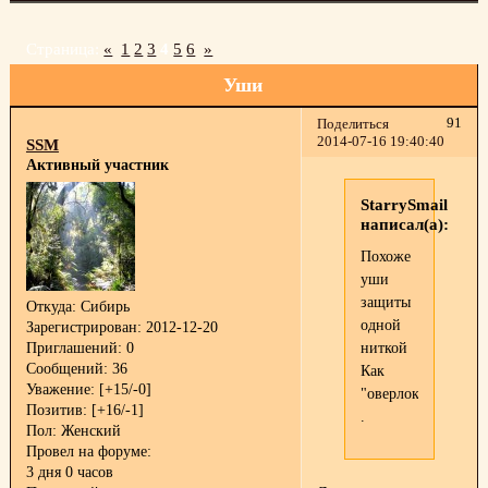
Страница:
«
1
2
3
4
5
6
»
Уши
91
Поделиться
2014-07-16 19:40:40
SSM
Активный участник
StarrySmail
написал(а):
Похоже
уши
защиты
Откуда:
Сибирь
одной
Зарегистрирован
: 2012-12-20
Приглашений:
0
ниткой
Сообщений:
36
Как
Уважение:
[+15/-0]
"оверлок"...
Позитив:
[+16/-1]
.
Пол:
Женский
Провел на форуме:
3 дня 0 часов