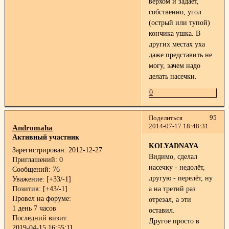
верхом и задаёт,
собственно, угол
(острый или тупой)
кончика ушка. В
других местах уха
даже представить не
могу, зачем надо
делать насечки.
0
95
Поделиться
2014-07-17 18:48:31
Andromaha
Активный участник
KOLYADNAYA
Зарегистрирован
: 2012-12-27
Видимо, сделал
Приглашений:
0
насечку - недолёт,
Сообщений:
76
другую - перелёт, ну
Уважение:
[+33/-1]
Позитив:
[+43/-1]
а на третий раз
Провел на форуме:
отрезал, а эти
1 день 7 часов
оставил.
Последний визит:
Другое просто в
2019-04-15 16:55:11