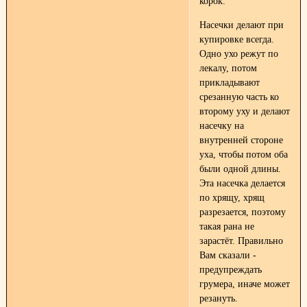
корок.
Насечки делают при
купировке всегда.
Одно ухо режут по
лекалу, потом
прикладывают
срезанную часть ко
второму уху и делают
насечку на
внутренней стороне
уха, чтобы потом оба
были одной длины.
Эта насечка делается
по хрящу, хрящ
разрезается, поэтому
такая рана не
зарастёт. Правильно
Вам сказали -
предупреждать
грумера, иначе может
резануть.