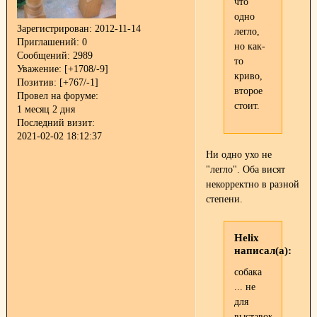
что
одно
Зарегистрирован
: 2012-11-14
легло,
Приглашений:
0
но как-
Сообщений:
2989
то
Уважение:
[+1708/-9]
криво,
Позитив:
[+767/-1]
второе
Провел на форуме:
стоит.
1 месяц 2 дня
Последний визит:
2021-02-02 18:12:37
Ни одно ухо не
"легло". Оба висят
некорректно в разной
степени.
Helix
написал(а):
собака
... не
для
выставок.