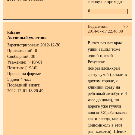
голову не приходит
0
96
Поделиться
2014-07-17 22:40:38
kdiane
Активный участник
В этот раз вет.врач
Зарегистрирован
: 2012-12-30
ушки зашил тоже
Приглашений:
0
одной ниткой.
Сообщений:
38
Результат
Уважение:
[+10/-0]
Позитив:
[+9/-0]
понравился,-край
Провел на форуме:
сразу сухой (резали в
5 дней 4 часа
другом городе, с
Последний визит:
клиники сразу на
2022-12-01 18:20:49
рейсовый автобус и 4
часа до дома), по
дороге уже гуляли
вовсю. Обрабатывала,
как и всегда, мазью
(левомиколь в этот
раз, кажется). Щенок