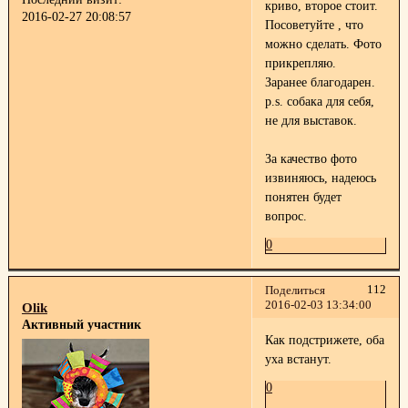
криво, второе стоит.
2016-02-27 20:08:57
Посоветуйте , что
можно сделать. Фото
прикрепляю.
Заранее благодарен.
p.s. собака для себя,
не для выставок.
За качество фото
извиняюсь, надеюсь
понятен будет
вопрос.
0
112
Поделиться
2016-02-03 13:34:00
Olik
Активный участник
Как подстрижете, оба
уха встанут.
0