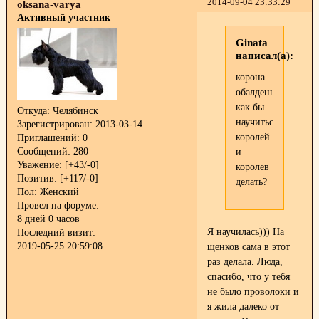
2014-09-04 23:33:29
oksana-varya
Активный участник
Ginata
написал(а):
корона
обалденная...
как бы
Откуда:
Челябинск
научиться
Зарегистрирован
: 2013-03-14
королей
Приглашений:
0
Сообщений:
280
и
Уважение:
[+43/-0]
королев
Позитив:
[+117/-0]
делать?
Пол:
Женский
Провел на форуме:
8 дней 0 часов
Я научилась))) На
Последний визит:
2019-05-25 20:59:08
щенков сама в этот
раз делала. Люда,
спасибо, что у тебя
не было проволоки и
я жила далеко от