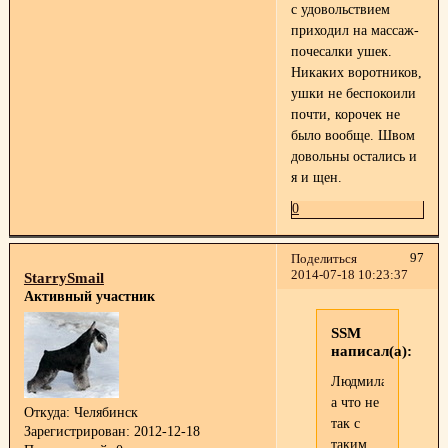
с удовольствием
приходил на массаж-
почесалки ушек.
Никаких воротников,
ушки не беспокоили
почти, корочек не
было вообще. Швом
довольны остались и
я и щен.
0
97
Поделиться
2014-07-18 10:23:37
StarrySmail
Активный участник
SSM
написал(а):
Людмила,
а что не
Откуда:
Челябинск
так с
Зарегистрирован
: 2012-12-18
таким