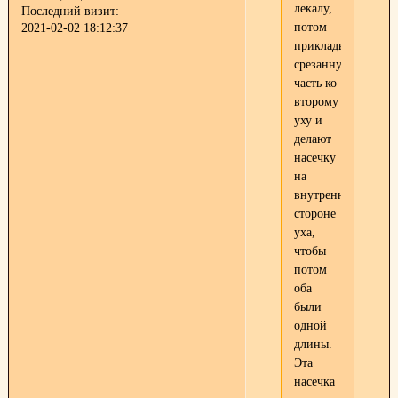
лекалу,
Последний визит:
потом
2021-02-02 18:12:37
прикладывают
срезанную
часть ко
второму
уху и
делают
насечку
на
внутренней
стороне
уха,
чтобы
потом
оба
были
одной
длины.
Эта
насечка