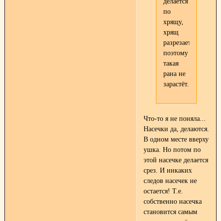
делается
по
хрящу,
хрящ
разрезается,
поэтому
такая
рана не
зарастёт.
Что-то я не поняла...
Насечки да, делаются.
В одном месте вверху
ушка. Но потом по
этой насечке делается
срез. И никаких
следов насечек не
остается! Т.е.
собственно насечка
становится самым