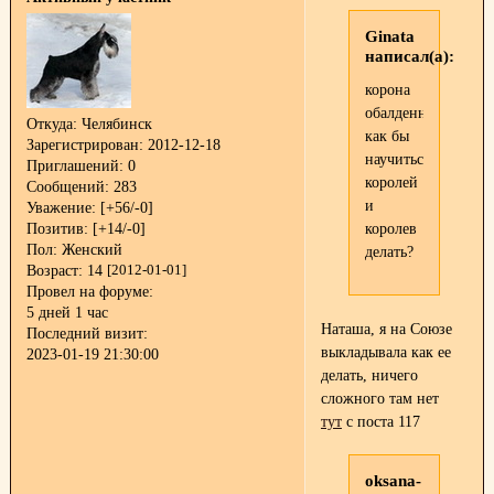
Ginata
написал(а):
корона
обалденная...
Откуда:
Челябинск
как бы
Зарегистрирован
: 2012-12-18
научиться
Приглашений:
0
королей
Сообщений:
283
и
Уважение:
[+56/-0]
королев
Позитив:
[+14/-0]
Пол:
Женский
делать?
Возраст:
14
[2012-01-01]
Провел на форуме:
5 дней 1 час
Наташа, я на Союзе
Последний визит:
выкладывала как ее
2023-01-19 21:30:00
делать, ничего
сложного там нет
тут
с поста 117
oksana-