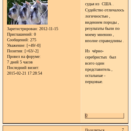
судья из США .
Судейство отличалось
логичностью ,
видением породы ,
результаты были по
Зарегистрирован
: 2012-11-15
Приглашений:
0
моему мнению ,
Сообщений:
275
вполне справедливы .
Уважение:
[+49/-0]
Из чёрно-
Позитив:
[+63/-2]
Провел на форуме:
серебристых был
7 дней 5 часов
всего один
Последний визит:
представитель ,
2015-02-21 17:28:54
остальные -
перцовые.
0
7
Поделиться