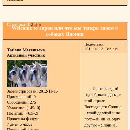
Страница:
1
2
3
»
Welcome to Japan или что мы теперь знаем о
собаках Японии
1
Поделиться
2013-01-12 13:21:19
Tatiana Mezentseva
Активный участник
..... Почти каждый
Зарегистрирован
: 2012-11-15
год я бываю здесь , в
Приглашений:
0
этой стране
Сообщений:
275
Восходящего Солнца
Уважение:
[+49/-0]
, такой далёкой и не
Позитив:
[+63/-2]
Провел на форуме:
похожей ни на одну
7 дней 5 часов
другую - Японии .
Последний визит: