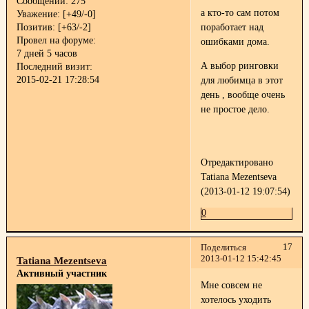
Сообщений:
275
а кто-то сам потом
Уважение:
[+49/-0]
поработает над
Позитив:
[+63/-2]
Провел на форуме:
ошибками дома.
7 дней 5 часов
А выбор ринговки
Последний визит:
2015-02-21 17:28:54
для любимца в этот
день , вообще очень
не простое дело.
Отредактировано
Tatiana Mezentseva
(2013-01-12 19:07:54)
0
17
Поделиться
2013-01-12 15:42:45
Tatiana Mezentseva
Активный участник
Мне совсем не
хотелось уходить