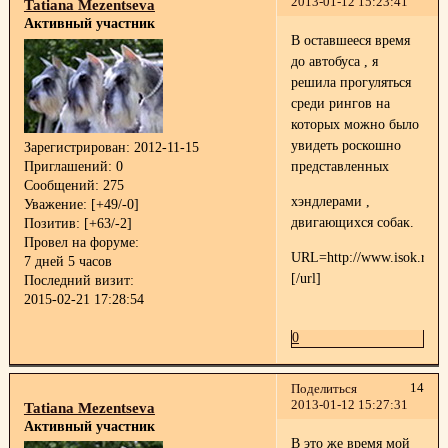
2013-01-12 15:23:41
Tatiana Mezentseva
Активный участник
В оставшееся время
до автобуса , я
решила прогуляться
среди рингов на
которых можно было
увидеть роскошно
Зарегистрирован
: 2012-11-15
Приглашений:
0
представленных
Сообщений:
275
хэндлерами ,
Уважение:
[+49/-0]
двигающихся собак.
Позитив:
[+63/-2]
Провел на форуме:
URL=http://www.isok.ru]
7 дней 5 часов
[/url]
Последний визит:
2015-02-21 17:28:54
0
14
Поделиться
2013-01-12 15:27:31
Tatiana Mezentseva
Активный участник
В это же время мой