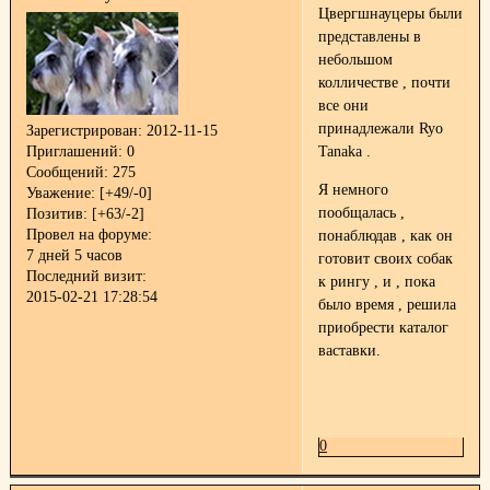
Цвергшнауцеры были
представлены в
небольшом
колличестве , почти
все они
принадлежали Ryo
Зарегистрирован
: 2012-11-15
Приглашений:
0
Tanaka .
Сообщений:
275
Я немного
Уважение:
[+49/-0]
пообщалась ,
Позитив:
[+63/-2]
Провел на форуме:
понаблюдав , как он
7 дней 5 часов
готовит своих собак
Последний визит:
к рингу , и , пока
2015-02-21 17:28:54
было время , решила
приобрести каталог
ваставки.
0