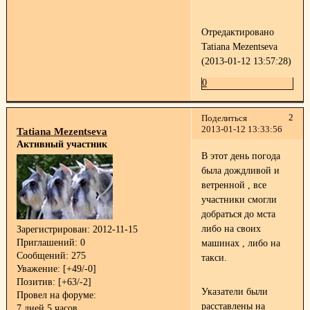
Отредактировано
Tatiana Mezentseva
(2013-01-12 13:57:28)
0
2
Поделиться
2013-01-12 13:33:56
Tatiana Mezentseva
Активный участник
В этот день погода
была дождливой и
ветренной , все
участники смогли
добраться до мста
либо на своих
Зарегистрирован
: 2012-11-15
Приглашений:
0
машинах , либо на
Сообщений:
275
такси.
Уважение:
[+49/-0]
Позитив:
[+63/-2]
Указатели были
Провел на форуме:
расставлены на
7 дней 5 часов