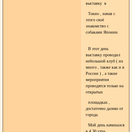
выставку в
Токио , начав с
этого своё
знакомство с
собаками Японии.
В этот день
выставку проводил
небольшой клуб ( их
много , также как и в
России ) , а такие
мероприятия
проводятся только на
открытых
площадках ,
достаточно далеко от
города.
Мой день начинался
в 4.30 утра ,