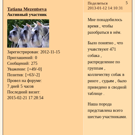
5
Поделиться
2013-01-12 14:10:31
Tatiana Mezentseva
Активный участник
Мне понадобилось
время , чтобы
разобраться в нём.
Было понятно , что
учавствуют 471
Зарегистрирован
: 2012-11-15
собака ,
Приглашений:
0
распределение по
Сообщений:
275
группам ,
Уважение:
[+49/-0]
колличеству собак в
Позитив:
[+63/-2]
Провел на форуме:
ринге , судьям , было
7 дней 5 часов
приведено в сводной
Последний визит:
таблице .
2015-02-21 17:28:54
Наша порода
представлена всего
шестью участниками.