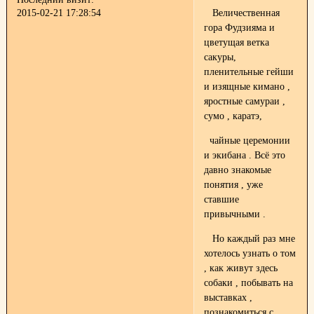
2015-02-21 17:28:54
Величественная
гора Фудзияма и
цветущая ветка
сакуры,
пленительные гейши
и изящные кимано ,
яростные самураи ,
сумо , каратэ,
чайные церемонии
и экибана . Всё это
давно знакомые
понятия , уже
ставшие
привычными .
Но каждый раз мне
хотелось узнать о том
, как живут здесь
собаки , побывать на
выставках ,
познакомиться с