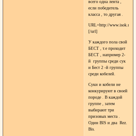
всего одна лента ,
если победитель
класса , то другая .
URL=http://www.isok.ru]
[/url]
У каждого пола свой
БЕСТ , т.е проходит
БЕСТ , например 2-
й группы среди сук
и Бест 2 -й группы
среди кобелей.
Суки и кобели не
конкурируют в своей
породе . В каждой
группе , затем
выбирают три
призовых места .
Один BIS и два Rez.
Bis.