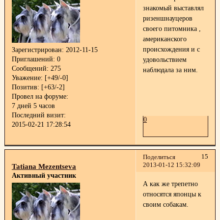
знакомый выставлял
ризеншнауцеров
своего питомника ,
американского
происхождения и с
Зарегистрирован
: 2012-11-15
Приглашений:
0
удовольствием
Сообщений:
275
наблюдала за ним.
Уважение:
[+49/-0]
Позитив:
[+63/-2]
Провел на форуме:
7 дней 5 часов
Последний визит:
0
2015-02-21 17:28:54
15
Поделиться
2013-01-12 15:32:09
Tatiana Mezentseva
Активный участник
А как же трепетно
относятся японцы к
своим собакам.