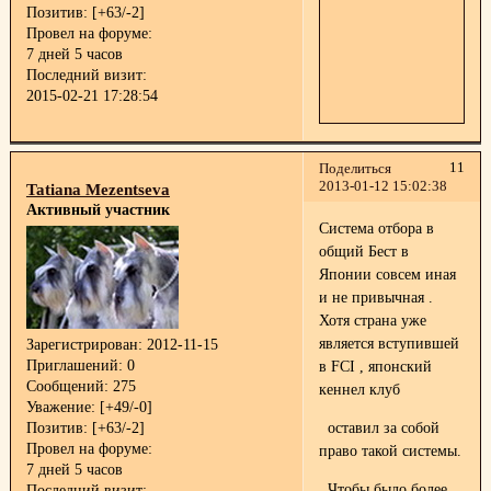
Позитив:
[+63/-2]
Провел на форуме:
7 дней 5 часов
Последний визит:
2015-02-21 17:28:54
11
Поделиться
2013-01-12 15:02:38
Tatiana Mezentseva
Активный участник
Система отбора в
общий Бест в
Японии совсем иная
и не привычная .
Хотя страна уже
является вступившей
Зарегистрирован
: 2012-11-15
Приглашений:
0
в FCI , японский
Сообщений:
275
кеннел клуб
Уважение:
[+49/-0]
оставил за собой
Позитив:
[+63/-2]
Провел на форуме:
право такой системы.
7 дней 5 часов
Чтобы было более
Последний визит: