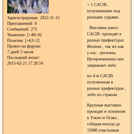
+ 1 CACIB ,
полученными под
разными судьями.
Зарегистрирован
: 2012-11-15
Приглашений:
0
Выставки ранга
Сообщений:
275
CACIB проходят в
Уважение:
[+49/-0]
разных префектурах
Позитив:
[+63/-2]
Провел на форуме:
Японии , так же как
7 дней 5 часов
у нас - регионы.
Последний визит:
Интерчемпиона они
2015-02-21 17:28:54
закрывают либо
по 4-м CACIB
полученным в
разных префектурах ,
либо по странам.
Крупные выставки
проходят в основном
в Токио и Осака ,
собирая иногда до
15000 участников .