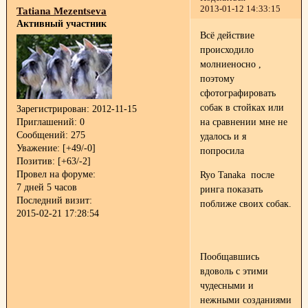
2013-01-12 14:33:15
Tatiana Mezentseva
Активный участник
Всё действие
происходило
молниеносно ,
поэтому
сфотографировать
собак в стойках или
Зарегистрирован
: 2012-11-15
Приглашений:
0
на сравнении мне не
Сообщений:
275
удалось и я
Уважение:
[+49/-0]
попросила
Позитив:
[+63/-2]
Провел на форуме:
Ryo Tanaka после
7 дней 5 часов
ринга показать
Последний визит:
поближе своих собак.
2015-02-21 17:28:54
Пообщавшись
вдоволь с этими
чудесными и
нежными созданиями