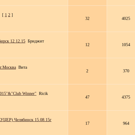
[
1
2
]
32
4025
ск 12.12.15
Бриджит
12
1054
г.Москва
Вита
2
370
2015"&"Club Winner"
Ricik
47
4375
УЦЕР) Челябинск 15.08.15г
17
964