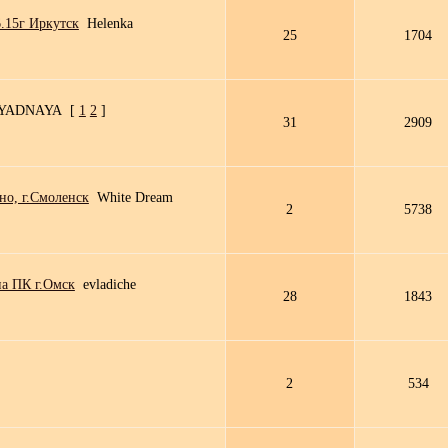
.15г Иркутск
Helenka
25
1704
YADNAYA
[
1
2
]
31
2909
но, г.Смоленск
White Dream
2
5738
на ПК г.Омск
evladiche
28
1843
2
534