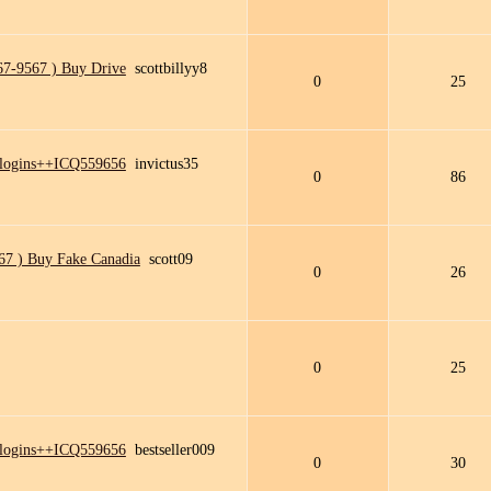
7-9567 ) Buy Drive
scottbillyy8
0
25
 logins++ICQ559656
invictus35
0
86
7 ) Buy Fake Canadia
scott09
0
26
0
25
 logins++ICQ559656
bestseller009
0
30