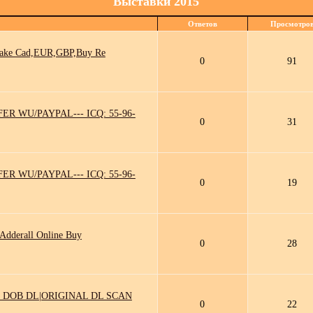
Выставки 2015
Ответов
Просмотро
Fake Cad,EUR,GBP,Buy Re
0
91
R WU/PAYPAL--- ICQ: 55-96-
0
31
R WU/PAYPAL--- ICQ: 55-96-
0
19
dderall Online Buy
0
28
 DOB DL|ORIGINAL DL SCAN
0
22