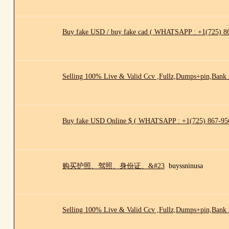
Buy fake USD / buy fake cad ( WHATSAPP : +1(725) 86
Selling 100% Live & Valid Ccv ,Fullz,Dumps+pin,Bank
Buy fake USD Online $ ( WHATSAPP : +1(725) 867-956
购买护照、驾照、身份证、&#23
buyssninusa
Selling 100% Live & Valid Ccv ,Fullz,Dumps+pin,Bank