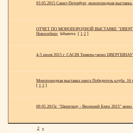
03.05.2015 Санкт-Петербург, монопородная выставка
ОТЧЕТ ПО МОНОПОРОДНОЙ ВЫСТАВКЕ "ЦВЕРГ
Новосибирс
kibanova
[
1
2
]
4-5 июля 2015 г. CACIB Тюмень+моно ЦВЕРГШНА
Монопородная выставка ранга Победитель клуба. 16 м
[
1
2
]
09.05.2015г. "Цвергшоу - Весенний Блюз 2015" мон
Страница:
1
2
»