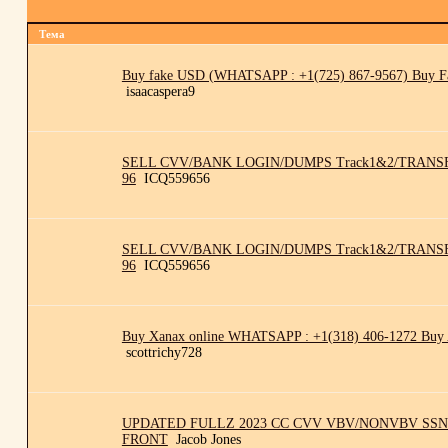
Тема
Buy fake USD (WHATSAPP : +1(725) 867-9567) Buy 
isaacaspera9
SELL CVV/BANK LOGIN/DUMPS Track1&2/TRANSFE
96
ICQ559656
SELL CVV/BANK LOGIN/DUMPS Track1&2/TRANSFE
96
ICQ559656
Buy Xanax online WHATSAPP : +1(318) 406-1272 Buy A
scottrichy728
UPDATED FULLZ 2023 CC CVV VBV/NONVBV SSN
FRONT
Jacob Jones