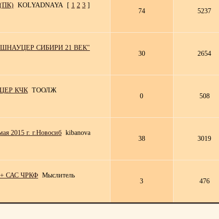
 (ПК)
KOLYADNAYA
[
1
2
3
]
74
5237
ШНАУЦЕР СИБИРИ 21 ВЕК"
30
2654
УЦЕР КЧК
ТООЛЖ
0
508
ая 2015 г. г.Новосиб
kibanova
38
3019
о + САС ЧРКФ
Мыслитель
3
476