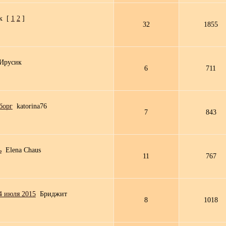
к
[
1
2
]
32
1855
Ирусик
6
711
борг
katorina76
7
843
ь
Elena Chaus
11
767
4 июля 2015
Бриджит
8
1018